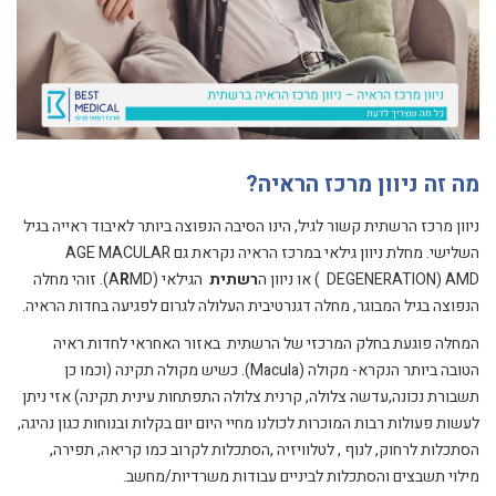
מה זה ניוון מרכז הראיה?
ניוון מרכז הרשתית קשור לגיל, הינו הסיבה הנפוצה ביותר לאיבוד ראייה בגיל
השלישי.
מחלת ניוון גילאי במרכז הראיה נקראת גם AGE MACULAR
DEGENERATION) AMD ) או ניוון ה
רשתית
הגילאי (A
R
MD). זוהי מחלה
הנפוצה בגיל המבוגר, מחלה דגנרטיבית העלולה לגרום לפגיעה בחדות הראיה.
המחלה פוגעת בחלק המרכזי של הרשתית באזור האחראי לחדות ראיה
הטובה ביותר הנקרא- מקולה (Macula). כשיש מקולה תקינה (וכמו כן
תשבורת נכונה,עדשה צלולה, קרנית צלולה התפתחות עינית תקינה) אזי ניתן
לעשות פעולות רבות המוכרות לכולנו מחיי היום יום בקלות ובנוחות כגון נהיגה,
הסתכלות לרחוק, לנוף , לטלוויזיה ,הסתכלות לקרוב כמו קריאה, תפירה,
מילוי תשבצים והסתכלות לביניים עבודות משרדיות/מחשב.