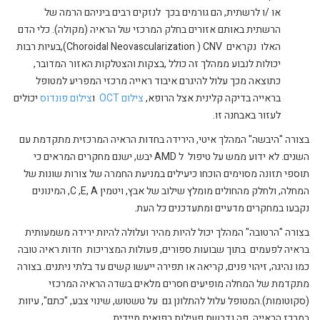
או /ו לרשתית, הם גורמים בכך לנזקים רבים ביניהם הרמה של
הרשתית באותם אזורים בחלק המרכזי של הראיה (מקולה). כלי הדם
האלו נקראים Choroidal Neovascularization ) CNV),בעיות רבות
יכולות לנבוע ממהלך זה כולל ,בצקות והצטלקות האזור המדובר,
כתוצאה מכך עלול להיגרם איבוד ראייה מרכזי המפריע למטופל
בראייה בדיקה קלינית אצל הרופא,
צילום OCT
ו
צילום פונדוס
יכולים
לעזור באבחנה זו.
בצורה "היבשה" המהלך איטי, הירידה בחדות הראיה המרכזית מתקדמת עם
השנים. לא ידוע ממש על טיפול ל AMD יבש, ישנם מחקרים המראים כי
תוספי תזונה מסוימים הוכחו כיעילים במניעת החמרה של צורות שונות של
המחלה, ולחלק מהחולים מומלץ שילוב של אבץ, ויטמין C ,E, A, המינונים
נקבעו במחקרים מדעיים ומתעדכנים כל העת.
בצורה "הרטובה" המהלך יכול להיות מהיר ועלולה להיות ירידה משמעותית
בראיה לפעמים בתוך שבועות ספורים, פעולות המצריכות חדות ראיה טובה
כמו נהיגה, זיהוי פנים, קריאה או תפירה ייעשו קשים עד בלתי ניתנים. בצורה
מתקדמת של המחלה מופיעים חסרים מלאים ב
שדה הראיה
המרכזי
(סקוטומות).המטופל עלול להתלונן גם על טשטוש, שינוי צבע, "כתם", עיוות
במרכז הראייה ,פה נדרשת פעילות רפואית מיידית.