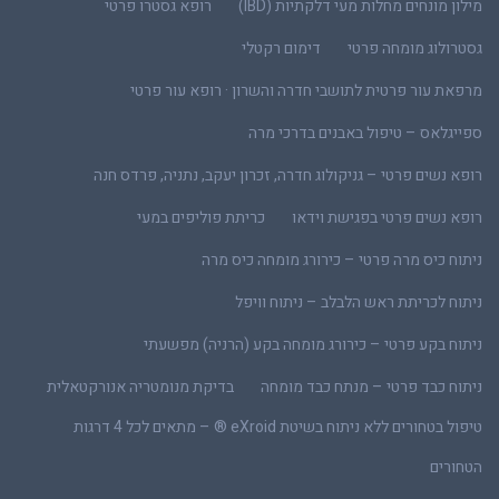
מילון מונחים מחלות מעי דלקתיות (IBD)
רופא גסטרו פרטי
גסטרולוג מומחה פרטי
דימום רקטלי
מרפאת עור פרטית לתושבי חדרה והשרון · רופא עור פרטי
ספייגלאס – טיפול באבנים בדרכי מרה
רופא נשים פרטי – גניקולוג חדרה, זכרון יעקב, נתניה, פרדס חנה
רופא נשים פרטי בפגישת וידאו
כריתת פוליפים במעי
ניתוח כיס מרה פרטי – כירורג מומחה כיס מרה
ניתוח לכריתת ראש הלבלב – ניתוח וויפל
ניתוח בקע פרטי – כירורג מומחה בקע (הרניה) מפשעתי
ניתוח כבד פרטי – מנתח כבד מומחה
בדיקת מנומטריה אנורקטאלית
טיפול בטחורים ללא ניתוח בשיטת eXroid ® – מתאים לכל 4 דרגות
הטחורים