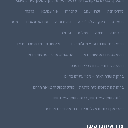
והצפון, ובכללם בדיקות בדיקות גסטרוסקופיה וקולונוסקופיה לתושבי:
פרדס חנה
זכרון יעקב
קיסריה
אור עקיבא
כרכור
בנימינה
באקה אל-ע'רביה
גבעת עדה
אום אל פאחם
נתניה
כפר יונה
חיפה
עתלית
עפולה
רופא בפגישת וידאו – מחלות כבד
רופא עור פרטי בפגישת וידאו
רופא גסטרו בפגישת וידאו
ראומטולוג פרטי בפגישת וידאו
רופא כלי דם – כירורג כלי דם פרטי
בדיקת שדה ראיה – מכון עיניים בת ים
בדיקת קולפוסקופיה פרטית – קולפוסקופיה צוואר הרחם
דליפת שתן אצל נשים, בריחת שתן אצל נשים
כאבי אגן כרוניים אצל נשים – רופאת נשים פרטית
צרו איתנו קשר