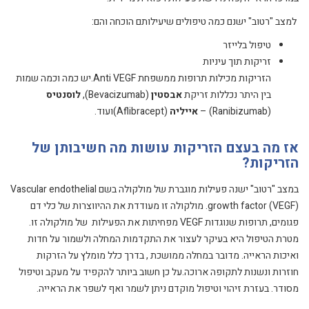
למצב "רטוב" ישנם כמה טיפולים שיעילותם הוכחה והם:
טיפול בלייזר
זריקות תוך עיניות
הזריקות מכילות
תרופות ממשפחת Anti VEGF.יש כמה וכמה שמות
בין היתר נכללות זריקת
אבסטין
(Bevacizumab),
לוסנטיס
(Ranibizumab) –
אייליה
(Aflibracept)
ועוד.
אז מה בעצם הזריקות עושות מה חשיבותן של
הזריקות?
במצב "רטוב" ישנה פעילות מוגברת של מולקולה בשם Vascular endothelial
growth factor (VEGF). מולקולה זו מעודדת את ההיווצרות של כלי דם
פגומים, תרופות שנוגדות VEGF מפחיתות את הפעילות של מולקולה זו.
מטרת הטיפול היא בעיקר לעצור את התקדמות המחלה ולשמור על חדות
ואיכות הראייה. מדובר במחלה ממושכת , בדרך כלל מומלץ על הזרקות
חוזרות ונשנות לתקופה ארוכה.על כן חשוב ביותר להקפיד על מעקב וטיפול
מסודר. בעזרת זיהוי וטיפול מוקדם ניתן לשמר ואף לשפר את הראייה.