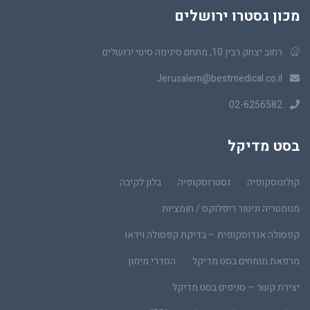
מכון גסטרו ירושלים
רחוב יצחק רבין 10, מתחם סינימה סיטי ירושלים
Jerusalem@bestmedical.co.il
02-6256582
בסט מדיקל
קולונוסקופיה
גסטרוסקופיה
בלון לקיבה
מנומטריה וניטור ריפלוקס / חומציות
קפסולה אנדוסקופית – בדיקת קפסולה וידאו
מרפאת מומחים בסט מדיקל
הסדרי מימון
יצירת קשר – סניפים בסט מדיקל