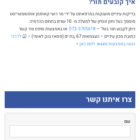
איך קובעים תור?
בדיקות עיניים מוענקות במרפאתנו על ידי מר רועי קאופמן אופטומטריסט
מוסמך בעל ותק ונסיון של למעלה מ- 10 שנים בתחום ההדמיה.
ניתן לקבוע תור בטל' –
073-3705618
או באמצעות טופס צור קשר
כתובת מכון עיניים – העצמאות 67 ,בת ים (פסאז בנק לאומי) –
לדרכי
הגעה באמצעות waze לחצו כאן >
צרו איתנו קשר
שם