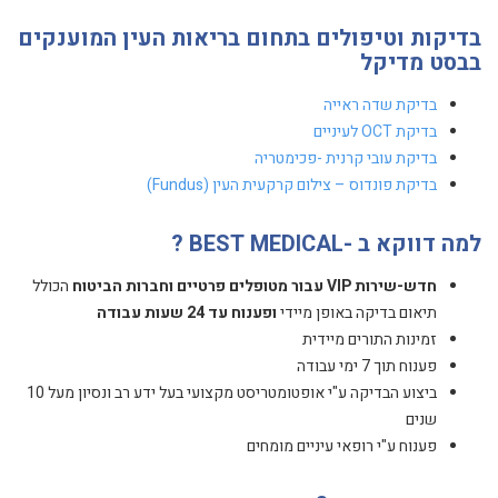
בדיקות וטיפולים בתחום בריאות העין המוענקים
בבסט מדיקל
בדיקת שדה ראייה
בדיקת OCT לעיניים
בדיקת עובי קרנית -פכימטריה
בדיקת פונדוס – צילום קרקעית העין (Fundus)
למה דווקא ב -BEST MEDICAL ?
חדש-שירות VIP עבור מטופלים פרטיים וחברות הביטוח
הכולל
תיאום בדיקה באופן מיידי
ופענוח עד 24 שעות עבודה
זמינות התורים מיידית
פענוח תוך 7 ימי עבודה
ביצוע הבדיקה ע"י אופטומטריסט מקצועי בעל ידע רב ונסיון מעל 10
שנים
פענוח ע"י רופאי עיניים מומחים