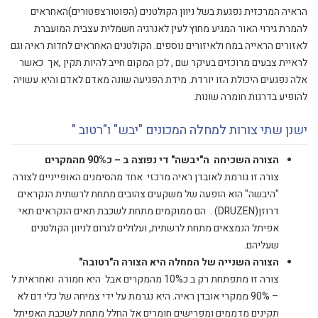
הראיה המרכזית נפגעת בשל ניוון הקולטנים (הפוטורצפטורים)האחראים
להמרת גירוי האור המגיע מחוץ לעין לאנרגיה חשמלית עצבית המועברת
לאזורים הראייה במח ולאיזורים נוספים. הקולטנים האחראים לחדות ראיה וגם
לראיית צבעים מרוכזים בעיקר שם , לכן המקום חייב להיות תקין ,אך כאשר
אלה נפגעים היכולת הזו יורדת. מידת הפגיעה שונה מאדם לאדם והיא עשויה
להופיע בדרגות חומרה שונות.
ישנן שתי צורות למחלה המכונים "יבש" ו"רטוב "
הצורה השכיחה ה"יבשה" די נפוצה ב – כ90% מהמקרים
צורה זו גורמת לאובדן ראיה מרכזי אחד מהסימנים האופייניים לצורה
"היבשה" הוא הופעה של משקעים צהובים מתחת לרשתית הנקראים
דרוזן(DRUZEN) . הם ממוקמים מתחת לשכבת תאים הנקראים תאי
אפיתל הנמצאים מתחת לרשתית, ועלולים לגרום לניוון הקולטנים
שעליהם.
הצורה השנייה של המחלה היא הצורה ה"רטובה"
צורה זו מתפתחת רק ב כ10% מהמקרים אבל היא חמורה ואחראית ל
– 90% ממקרי אובדן ראיה. היא נגרמת על ידי צמיחה של כלי דם לא
תקינים מדממים ומפרישים חומרים אל החלל מתחת לשכבת האפיתל