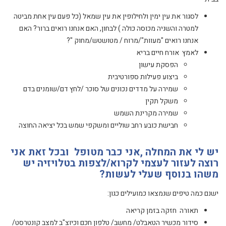
לסגור את עין ימין ולחילופין את עין שמאל (כל פעם עין אחת מביטה
למטרה והשניה מכוסה כולה ) לבחון, האם אנחנו רואים ברור? האם
אנחנו רואים "מעוות"/מרוח / מטושטש/מחוק "?
לאמץ אורח חיים בריא
הפסקת עישון
ביצוע פעילות ספורטיבית
שמירה על מדדים נכונים של סוכר /לחץ דם/שומנים בדם
משקל תקין
שמירה מקרינת השמש
חבישת כובע רחב שוליים ומשקפי שמש בכל יציאה החוצה
יש לי את המחלה ,אני כבר מטופל ובכל זאת אני
רוצה לעזור לעצמי לקרוא/לצפות בטלויזיה יש
משהו בנוסף שעלי לעשות?
ישנם כמה טיפים שנמצאו כמועילים כגון:
תאורה חזקה בזמן קריאה
סידור מכשיר הטאבלט/ מחשב/ טלפון חכם וכיוצ"ב למצב קונטרסט/