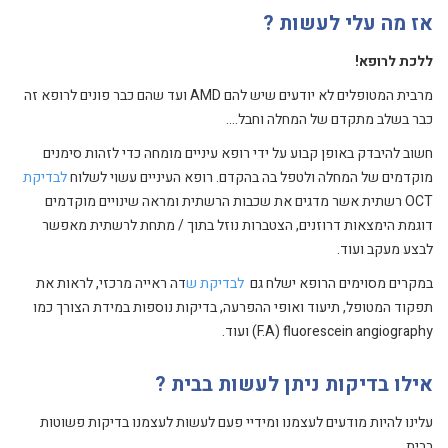
אז מה עלי לעשות ?
ללכת לרופא!
מרבית המטופלים לא יודעים שיש להם AMD ועד שהם כבר פונים לרופא זה
כבר בשלב מתקדם של המחלה וחבל….
חשוב להיבדק באופן קבוע על ידי רופא עיניים מומחה כדי לזהות סימנים
מוקדמים של המחלה ולטפל בה בהקדם
.
רופא העיניים עשוי לשלוח
לבדיקת
OCT רשתית
אשר מדגים את שכבות הרשתית ומראה שינויים מוקדמים
דוגמת הימצאות דרוזנים, הצטברות נוזל בתוך / מתחת לרשתית
מאפשר
לבצע מעקב ועוד.
במקרים מסוימים הרופא ישלח גם
לבדיקת ש
דה ראייה מרכזי, לראות את
תפקוד המטופל, תיעוד ואופי ההפרעה,
בדיקות נוספות במידת הצורך כמו
fluorescein angiography
F.A)
) ועוד.
אילו בדיקות ניתן לעשות בבית ?
עלינו להיות מודעים לעצמנו ומידיי פעם לעשות לעצמנו בדיקות פשוטות
בבית