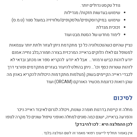
גודל טקסט גדולים יותר.
שימוש בעדשות חזקות/ מגדילות
שימוש במיקרוסקופים/טלסקופים/טלוויזיה במעגל סגור (ט.מ.ס)
זכוכית מגדלת
לימוד מחדש של הסטת מבט ועוד
נציין שהיום כשהטכנולוגיה כל כך מתקדמת ניתן לעזור ולתת יותר עצמאות
למטופל גם לאלו הלוקים בראייה המרכזית בצורה חמורה,כלב נחייה אמנם
יודע לזהות כביש ורמזור… אבל לא יודע להקריא ספר או מכתב ובדאי לא
לזהות שטרות כסף וכו'… ניתן בהחלט להיעזר בעזרים מתקדמים ופורצי דרך
לכבדי ראייה הקיימים בשוק (מצלמות מתקדמות היכולות להקריא באוזן מה
שהן רואות כדוגמת מכשיר האורקם (ORCAM) ועוד
לסיכום
מחלה זו קיימת בדרגות חומרה שונות, ויכולה לגרום לאיבוד ראייה ניכר
והפרעה בראייה, ישנם כמה סוגים למחלה ואופני טיפול שונים כל מקרה לגופו
לכן ההמלצה היא : לכו להיבדק!
אין באמור תחליף לייעוץ רפואי מאמר זה לשם המלצה בלבד .