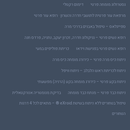
גסטרולוג מומחה פרטי
דימום רקטלי
מרפאת עור פרטית לתושבי חדרה והשרון · רופא עור פרטי
ספייגלאס – טיפול באבנים בדרכי מרה
רופא נשים פרטי – גניקולוג חדרה, זכרון יעקב, נתניה, פרדס חנה
רופא נשים פרטי בפגישת וידאו
כריתת פוליפים במעי
ניתוח כיס מרה פרטי – כירורג מומחה כיס מרה
ניתוח לכריתת ראש הלבלב – ניתוח וויפל
ניתוח בקע פרטי – כירורג מומחה בקע (הרניה) מפשעתי
ניתוח כבד פרטי – מנתח כבד מומחה
בדיקת מנומטריה אנורקטאלית
טיפול בטחורים ללא ניתוח בשיטת eXroid ® – מתאים לכל 4 דרגות
הטחורים