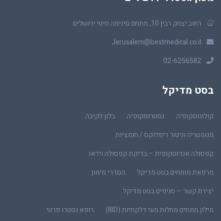
רחוב יצחק רבין 10, מתחם סינימה סיטי ירושלים
Jerusalem@bestmedical.co.il
02-6256582
בסט מדיקל
קולונוסקופיה
גסטרוסקופיה
בלון לקיבה
מנומטריה וניטור ריפלוקס / חומציות
קפסולה אנדוסקופית – בדיקת קפסולה וידאו
מרפאת מומחים בסט מדיקל
הסדרי מימון
יצירת קשר – סניפים בסט מדיקל
מילון מונחים מחלות מעי דלקתיות (IBD)
רופא גסטרו פרטי