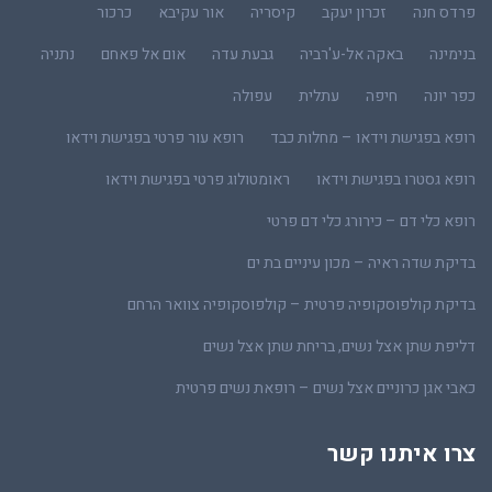
פרדס חנה
זכרון יעקב
קיסריה
אור עקיבא
כרכור
בנימינה
באקה אל-ע'רביה
גבעת עדה
אום אל פאחם
נתניה
כפר יונה
חיפה
עתלית
עפולה
רופא בפגישת וידאו – מחלות כבד
רופא עור פרטי בפגישת וידאו
רופא גסטרו בפגישת וידאו
ראומטולוג פרטי בפגישת וידאו
רופא כלי דם – כירורג כלי דם פרטי
בדיקת שדה ראיה – מכון עיניים בת ים
בדיקת קולפוסקופיה פרטית – קולפוסקופיה צוואר הרחם
דליפת שתן אצל נשים, בריחת שתן אצל נשים
כאבי אגן כרוניים אצל נשים – רופאת נשים פרטית
צרו איתנו קשר