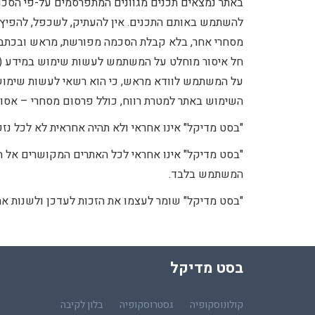
באתר נמצאים תכנים מגוונים המתפרסמים על-פי הסכם א
להשתמש באותם התכנים. אין להעתיק, לשכפל, להפיץ, 
מסחרי אחר, בלא קבלת הסכמה מפורשת, מראש ובכתב, 
חל איסור מוחלט על המשתמש לעשות שימוש במידע (נתוני
על המשתמש לוודא מראש, כי הוא רשאי לעשות שימוש 
השימוש באתר למטרת רווח, כולל פרסום מסחרי – אסור
"בסט מדיקל" אינו אחראי ולא תהיה אחראית לא לכל נז
"בסט מדיקל" אינו אחראי לכל האתרים המקושרים אל ה
המשתמש בלבד.
"בסט מדיקל" שומר לעצמו את הזכות לעדכן ולשנות א
בסט מדיקל
קולונוסקופיה
גסטרוסקופיה
בלון לקיבה