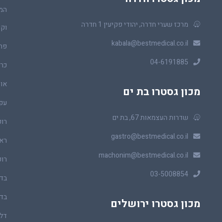
המר
מרכז שערי חדרה, יהודי פקיעין 1 חדרה
וקו
kabala@bestmedical.co.il
פר
04-6191885
כרכ
או
מכון גסטרו בת ים
עפ
שדרות העצמאות 67, בת ים
רופ
gastro@bestmedical.co.il
ראו
machonim@bestmedical.co.il
רופ
03-5008854
בדי
בדי
מכון גסטרו ירושלים
דלי