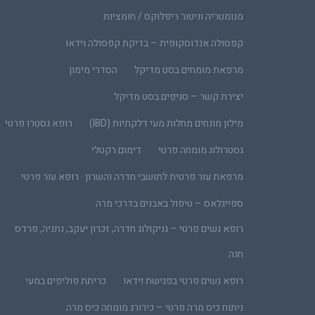
מנומטריה וניטור ריפלוקס / חומציות
קפסולה אנדוסקופית – בדיקת קפסולה וידאו
מרפאת מומחים בסט מדיקל
הסדרי מימון
יצירת קשר – סניפים בסט מדיקל
מילון מונחים מחלות מעי דלקתיות (IBD)
רופא גסטרו פרטי
גסטרולוג מומחה פרטי
דימום רקטלי
מרפאת עור פרטית לתושבי חדרה והשרון · רופא עור פרטי
ספייגלאס – טיפול באבנים בדרכי מרה
רופא נשים פרטי – גניקולוג חדרה, זכרון יעקב, נתניה, פרדס
חנה
רופא נשים פרטי בפגישת וידאו
כריתת פוליפים במעי
ניתוח כיס מרה פרטי – כירורג מומחה כיס מרה