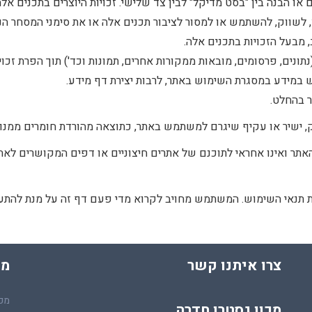
ו הבנה בין "בסט מדיקל" לבין צד שלישי. זכויות היוצרים בתכנים א
לשווק, להשתמש או למסור לציבור תכנים אלה או את סימני המסחר הנ
מבעל הזכויות בתכנים אלה.
ם, פרסומים, מובאות ממקורות אחרים, תמונות וכד') תוך הפרת זכויות ק
במידע במסגרת השימוש באתר, לרבות יצירת דף מידע.
 בהחלט.
ק, ישיר או עקיף שיגרם למשתמש באתר, כתוצאה מהורדת חומרים ממנו, 
אתר ואינו אחראי לתוכנם של אתרים חיצוניים או דפים המקושרים לאת
ת תנאי השימוש. המשתמש מחויב לקרוא מדי פעם דף זה על מנת להתע
צרו איתנו קשר
מכ
מכו
מכון גסטרו חדרה