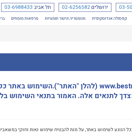
03-5
ירושלים
02-6256582
תל אביב
03-6988433
קפסולה אנדוסקופית
מנומטריה וניטור חומציות
מרפאות מומחים
ברי
ברוכים הבאים לאתר www.bestmedical.co.il (להלן "הא
דך לתנאים אלה. האמור בתנאי השימוש בלשו
בכל הנוגע לשימוש באתר, על מנת להבטיח שימוש נאות וחוקי במשאבים