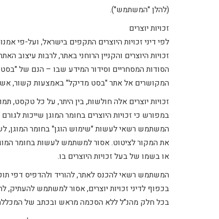
(להלן "המשתמש").
זכויות יוצרים
לפי דיני זכויות היוצרים התקפים בישראל, ועל-פי אמנו
זכויות היוצרים והקניין הרוחני באתר, לרבות עיצוב הא
הסודות המסחריים וסידור המידע שבו – הנם של "בסט 
המקושרים אל אתר "בסט מדיקל" באמצעות קשור, אשר א
זכויות יוצרים אלה חולשות, בין היתר, על כל טקסט, תמו
במפורש כי זכויות היוצרים בחומר המוגן שייכות לגורם 
המשתמש רשאי לעשות "שימוש הוגן" בחומר המוגן, לשימו
את המקור לציטוט. אסור למשתמש לעשות בחומר המוגן כ
או בשמו של בעל זכויות היוצרים בו.
המשתמש רשאי להכנס לאתר, להוריד ולהדפיס דפי תוכן 
בכפוף לדיני זכויות יוצרים, אסור למשתמש להעתיק, ל
בכל חלק מהנ"ל ללא הסכמה מראש ובכתב של המכללה