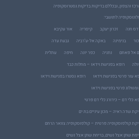
כז והצפון, ובכללם בדיקות בדיקות גסטרוסקופיה
לונוסקופיה לתושבי:
דס חנה
זכרון יעקב
קיסריה
אור עקיבא
ור
בנימינה
באקה אל-ע'רביה
גבעת עדה
ם אל פאחם
נתניה
כפר יונה
חיפה
עתלית
ולה
רופא בפגישת וידאו – מחלות כבד
א עור פרטי בפגישת וידאו
רופא גסטרו בפגישת וידאו
מטולוג פרטי בפגישת וידאו
א כלי דם – כירורג כלי דם פרטי
קת שדה ראיה – מכון עיניים בת ים
קת קולפוסקופיה פרטית – קולפוסקופיה צוואר הרחם
פת שתן אצל נשים, בריחת שתן אצל נשים