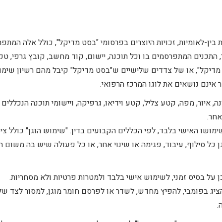
ת בין-לאומיות, זכויות היוצרים בפרסומי "בסט מדיקל", כולל אלה המתפר
תר, התכנים המתפרסמים בו וכל תוכנה, יישום, קוד מחשב, קובץ גרפי, ט
מדיקל", או של צדדים שלישיים ש"בסט מדיקל" קיבל מהם רשיון שימוש
ינם נושאים את לוגו המרכז הרפואי.
נה, איור, מפה, קטע צליל, קטע וידיאו, גרפיקה, ויישומי תוכנה הנכללים
אחר.
שו האישי בלבד, לפי הכללים הקבועים בדין. "שימוש הוגן" כולל ציטו
ל סילוף, עיבוד, פגימה או שינוי אחר, או כל פעולה שיש בה משום ה
על בסיס זמני, לשימוש אישי בלבד ולמטרות פרטיות ולא מסחריות.
הציג בפומבי, להפיץ מחדש, לשדר או לפרסם חומר מוגן, למסור לצד ש
.