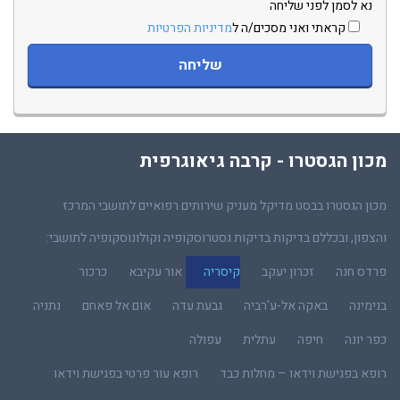
נא לסמן לפני שליחה
קראתי ואני מסכים/ה ל
מדיניות הפרטיות
מכון הגסטרו - קרבה גיאוגרפית
מכון הגסטרו בבסט מדיקל מעניק שירותים רפואיים לתושבי המרכז
והצפון, ובכללם בדיקות בדיקות גסטרוסקופיה וקולונוסקופיה לתושבי:
פרדס חנה
זכרון יעקב
קיסריה
אור עקיבא
כרכור
בנימינה
באקה אל-ע'רביה
גבעת עדה
אום אל פאחם
נתניה
כפר יונה
חיפה
עתלית
עפולה
רופא בפגישת וידאו – מחלות כבד
רופא עור פרטי בפגישת וידאו