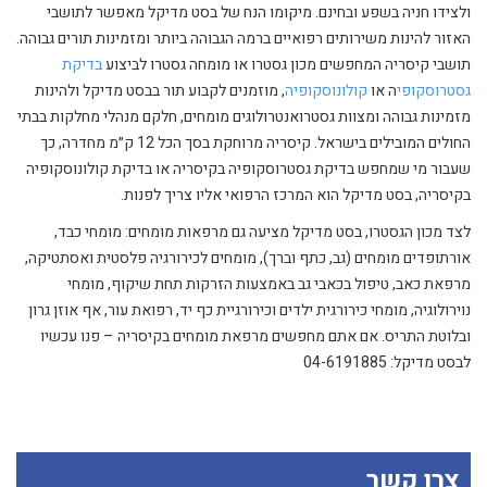
ולצידו חניה בשפע ובחינם. מיקומו הנח של בסט מדיקל מאפשר לתושבי
האזור להינות משירותים רפואיים ברמה הגבוהה ביותר ומזמינות תורים גבוהה.
תושבי קיסריה המחפשים מכון גסטרו או מומחה גסטרו לביצוע
בדיקת
גסטרוסקופי
ה או
קולונוסקופיה
, מוזמנים לקבוע תור בבסט מדיקל ולהינות
מזמינות גבוהה ומצוות גסטרואנטרולוגים מומחים, חלקם מנהלי מחלקות בבתי
החולים המובילים בישראל. קיסריה מרוחקת בסך הכל 12 ק״מ מחדרה, כך
שעבור מי שמחפש בדיקת גסטרוסקופיה בקיסריה או בדיקת קולונוסקופיה
בקיסריה, בסט מדיקל הוא המרכז הרפואי אליו צריך לפנות.
לצד מכון הגסטרו, בסט מדיקל מציעה גם מרפאות מומחים: מומחי כבד,
אורתופדים מומחים (גב, כתף וברך), מומחים לכירורגיה פלסטית ואסתטיקה,
מרפאת כאב, טיפול בכאבי גב באמצעות הזרקות תחת שיקוף, מומחי
נוירולוגיה, מומחי כירורגית ילדים וכירורגיית כף יד, רפואת עור, אף אוזן גרון
ובלוטת התריס. אם אתם מחפשים מרפאת מומחים בקיסריה – פנו עכשיו
לבסט מדיקל: 04-6191885
צרו קשר