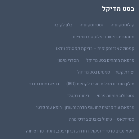
בסט מדיקל
קולונוסקופיה
גסטרוסקופיה
בלון לקיבה
מנומטריה וניטור ריפלוקס / חומציות
קפסולה אנדוסקופית – בדיקת קפסולה וידאו
מרפאת מומחים בסט מדיקל
הסדרי מימון
יצירת קשר – סניפים בסט מדיקל
מילון מונחים מחלות מעי דלקתיות (IBD)
רופא גסטרו פרטי
גסטרולוג מומחה פרטי
דימום רקטלי
מרפאת עור פרטית לתושבי חדרה והשרון · רופא עור פרטי
ספייגלאס – טיפול באבנים בדרכי מרה
רופא נשים פרטי – גניקולוג חדרה, זכרון יעקב, נתניה, פרדס חנה