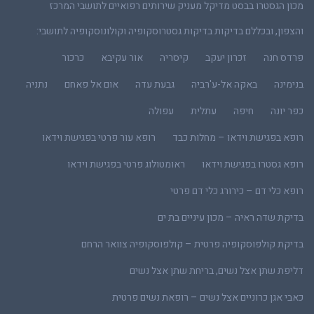
מכון הגסטרו בבסט מדיקל מעניק שירותים רפואיים לתושבי המרכז
והצפון, ובכללם בדיקות בדיקות גסטרוסקופיה וקולונוסקופיה לתושבי:
פרדס חנה
זכרון יעקב
קיסריה
אור עקיבא
כרכור
בנימינה
באקה אל-ע'רביה
גבעת עדה
אום אל פאחם
נתניה
כפר יונה
חיפה
עתלית
עפולה
רופא בפגישת וידאו – מחלות כבד
רופא עור פרטי בפגישת וידאו
רופא גסטרו בפגישת וידאו
ראומטולוג פרטי בפגישת וידאו
רופא כלי דם – כירורג כלי דם פרטי
בדיקת שדה ראיה – מכון עיניים בת ים
בדיקת קולפוסקופיה פרטית – קולפוסקופיה צוואר הרחם
דליפת שתן אצל נשים, בריחת שתן אצל נשים
כאבי אגן כרוניים אצל נשים – רופאת נשים פרטית