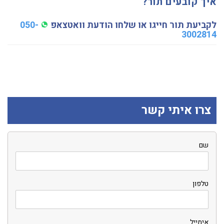
איך קובעים תור?
לקביעת תור חייגו או שלחו הודעת וואטצאפ
050-
3002814
צרו איתי קשר
שם
טלפון
אימייל