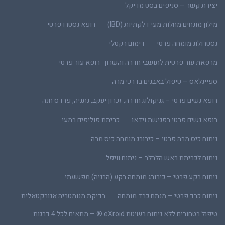
יצירת קשר – סניפים בסט מדיקל
מילון מונחים מחלות מעי דלקתיות (IBD)
רופא גסטרו פרטי
גסטרולוג מומחה פרטי
דימום רקטלי
מרפאת עור פרטית לתושבי חדרה והשרון · רופא עור פרטי
ספייגלאס – טיפול באבנים בדרכי מרה
רופא נשים פרטי – גניקולוג חדרה, זכרון יעקב, נתניה, פרדס חנה
רופא נשים פרטי בפגישת וידאו
כריתת פוליפים במעי
ניתוח כיס מרה פרטי – כירורג מומחה כיס מרה
ניתוח לכריתת ראש הלבלב – ניתוח וויפל
ניתוח בקע פרטי – כירורג מומחה בקע (הרניה) מפשעתי
ניתוח כבד פרטי – מנתח כבד מומחה
בדיקת מנומטריה אנורקטאלית
טיפול בטחורים ללא ניתוח בשיטת eXroid ® – מתאים לכל 4 דרגות