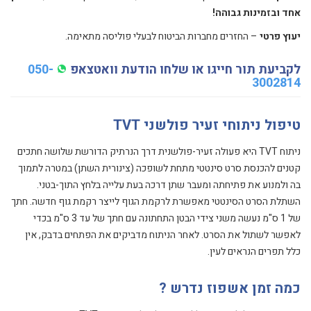
אחד ובזמינות גבוהה!
יעוץ פרטי
– החזרים מחברות הביטוח לבעלי פוליסה מתאימה.
לקביעת תור חייגו או שלחו הודעת וואטצאפ
050-
3002814
טיפול ניתוחי זעיר פולשני TVT
ניתוח TVT היא פעולה זעיר-פולשנית דרך הנרתיק הדורשת שלושה חתכים
קטנים להכנסת סרט סינטטי מתחת לשופכה (צינורית השתן) במטרה לתמוך
בה ולמנוע את פתיחתה ומעבר שתן דרכה בעת עלייה בלחץ התוך-בטני.
השתלת הסרט הסינטטי מאפשרת לרקמת הגוף לייצר רקמת גוף חדשה. חתך
של 1 ס"מ נעשה משני צידי הבטן התחתונה עם חתך של עד 3 ס"מ בכדי
לאפשר לשתול את הסרט. לאחר הניתוח מדביקים את הפתחים בדבק, אין
כלל תפרים הנראים לעין.
כמה זמן אשפוז נדרש ?