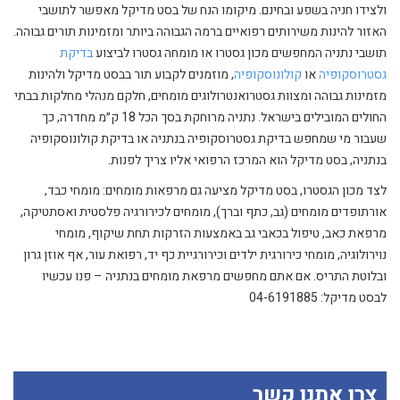
ולצידו חניה בשפע ובחינם. מיקומו הנח של בסט מדיקל מאפשר לתושבי
האזור להינות משירותים רפואיים ברמה הגבוהה ביותר ומזמינות תורים גבוהה.
תושבי נתניה המחפשים מכון גסטרו או מומחה גסטרו לביצוע
בדיקת
גסטרוסקופיה
או
קולונוסקופיה
, מוזמנים לקבוע תור בבסט מדיקל ולהינות
מזמינות גבוהה ומצוות גסטרואנטרולוגים מומחים, חלקם מנהלי מחלקות בבתי
החולים המובילים בישראל. נתניה מרוחקת בסך הכל 18 ק״מ מחדרה, כך
שעבור מי שמחפש בדיקת גסטרוסקופיה בנתניה או בדיקת קולונוסקופיה
בנתניה, בסט מדיקל הוא המרכז הרפואי אליו צריך לפנות.
לצד מכון הגסטרו, בסט מדיקל מציעה גם מרפאות מומחים: מומחי כבד,
אורתופדים מומחים (גב, כתף וברך), מומחים לכירורגיה פלסטית ואסתטיקה,
מרפאת כאב, טיפול בכאבי גב באמצעות הזרקות תחת שיקוף, מומחי
נוירולוגיה, מומחי כירורגית ילדים וכירורגיית כף יד, רפואת עור, אף אוזן גרון
ובלוטת התריס. אם אתם מחפשים מרפאת מומחים בנתניה – פנו עכשיו
לבסט מדיקל: 04-6191885
צרו אתנו קשר