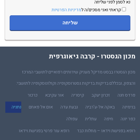
נא לסמן לפני שליחה
קראתי ואני מסכים/ה ל
מדיניות הפרטיות
מכון הגסטרו - קרבה גיאוגרפית
מכון הגסטרו בבסט מדיקל מעניק שירותים רפואיים לתושבי המרכז
והצפון, ובכללם בדיקות בדיקות גסטרוסקופיה וקולונוסקופיה לתושבי:
פרדס חנה
זכרון יעקב
קיסריה
אור עקיבא
כרכור
בנימינה
באקה אל-ע'רביה
גבעת עדה
אום אל פאחם
נתניה
כפר יונה
חיפה
עתלית
עפולה
רופא בפגישת וידאו – מחלות כבד
רופא עור פרטי בפגישת וידאו