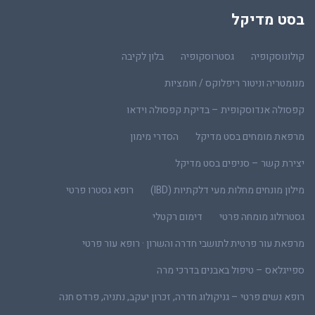
בסט מדיקל
קולונוסקופיה
גסטרוסקופיה
בלון לקיבה
מנומטריה וניטור ריפלוקס / חומציות
קפסולה אנדוסקופית – בדיקת קפסולה וידאו
מרפאת מומחים בסט מדיקל
הסדרי מימון
יצירת קשר – סניפים בסט מדיקל
מילון מונחים מחלות מעי דלקתיות (IBD)
רופא גסטרו פרטי
גסטרולוג מומחה פרטי
דימום רקטלי
מרפאת עור פרטית לתושבי חדרה והשרון · רופא עור פרטי
ספייגלאס – טיפול באבנים בדרכי מרה
רופא נשים פרטי – גניקולוג חדרה, זכרון יעקב, נתניה, פרדס חנה