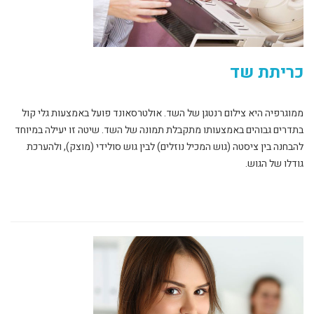
כריתת שד
ממוגרפיה היא צילום רנטגן של השד. אולטרסאונד פועל באמצעות גלי קול
בתדרים גבוהים באמצעותו מתקבלת תמונה של השד. שיטה זו יעילה במיוחד
להבחנה בין ציסטה (גוש המכיל נוזלים) לבין גוש סולידי (מוצק), ולהערכת
גודלו של הגוש.