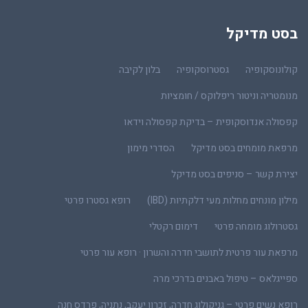
בסט מדיקל
קולונוסקופיה
גסטרוסקופיה
בלון לקיבה
מנומטריה וניטור ריפלוקס / חומציות
קפסולה אנדוסקופית – בדיקת קפסולה וידאו
מרפאת מומחים בסט מדיקל
הסדרי מימון
יצירת קשר – סניפים בסט מדיקל
מילון מונחים מחלות מעי דלקתיות (IBD)
רופא גסטרו פרטי
גסטרולוג מומחה פרטי
דימום רקטלי
מרפאת עור פרטית לתושבי חדרה והשרון · רופא עור פרטי
ספייגלאס – טיפול באבנים בדרכי מרה
רופא נשים פרטי – גניקולוג חדרה, זכרון יעקב, נתניה, פרדס חנה