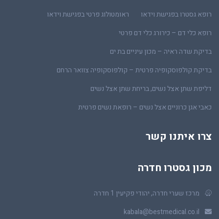
רופא גסטרו בפגישת וידאו
ראומטולוג פרטי בפגישת וידאו
רופא כלי דם – כירורג כלי דם פרטי
בדיקת שדה ראיה – מכון עיניים בת ים
בדיקת קולפוסקופיה פרטית – קולפוסקופיה צוואר הרחם
דליפת שתן אצל נשים, בריחת שתן אצל נשים
כאבי אגן כרוניים אצל נשים – רופאת נשים פרטית
צרו איתנו קשר
מכון גסטרו חדרה
מרכז שערי חדרה, יהודי פקיעין 1 חדרה
kabala@bestmedical.co.il