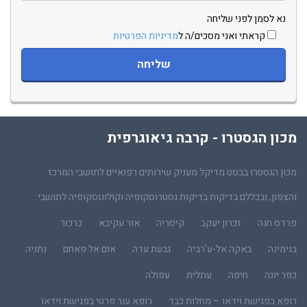
נא לסמן לפני שליחה
קראתי ואני מסכים/ה ל
מדיניות הפרטיות
מכון הגסטרו - קרבה גיאוגרפית
מכון הגסטרו בבסט מדיקל מעניק שירותים רפואיים לתושבי המרכז
והצפון, ובכללם בדיקות בדיקות גסטרוסקופיה וקולונוסקופיה לתושבי:
פרדס חנה
זכרון יעקב
קיסריה
אור עקיבא
כרכור
בנימינה
באקה אל-ע'רביה
גבעת עדה
אום אל פאחם
נתניה
כפר יונה
חיפה
עתלית
עפולה
רופא בפגישת וידאו – מחלות כבד
רופא עור פרטי בפגישת וידאו