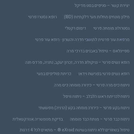
יצירת קשר – סניפים בסט מדיקל
מילון מונחים מחלות מעי דלקתיות (IBD)
רופא גסטרו פרטי
גסטרולוג מומחה פרטי
דימום רקטלי
מרפאת עור פרטית לתושבי חדרה והשרון · רופא עור פרטי
ספייגלאס – טיפול באבנים בדרכי מרה
רופא נשים פרטי – גניקולוג חדרה, זכרון יעקב, נתניה, פרדס חנה
רופא נשים פרטי בפגישת וידאו
כריתת פוליפים במעי
ניתוח כיס מרה פרטי – כירורג מומחה כיס מרה
ניתוח לכריתת ראש הלבלב – ניתוח וויפל
ניתוח בקע פרטי – כירורג מומחה בקע (הרניה) מפשעתי
ניתוח כבד פרטי – מנתח כבד מומחה
בדיקת מנומטריה אנורקטאלית
טיפול בטחורים ללא ניתוח בשיטת eXroid ® – מתאים לכל 4 דרגות