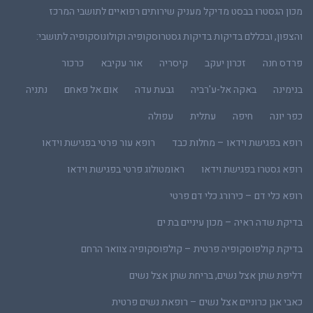
מכון הגסטרו בבסט מדיקל מעניק שירותים רפואיים לתושבי המרכז
והצפון, ובכללם בדיקות בדיקות גסטרוסקופיה וקולונוסקופיה לתושבי:
פרדס חנה
זכרון יעקב
קיסריה
אור עקיבא
כרכור
בנימינה
באקה אל-ע'רביה
גבעת עדה
אום אל פאחם
נתניה
כפר יונה
חיפה
עתלית
עפולה
רופא בפגישת וידאו – מחלות כבד
רופא עור פרטי בפגישת וידאו
רופא גסטרו בפגישת וידאו
ראומטולוג פרטי בפגישת וידאו
רופא כלי דם – כירורג כלי דם פרטי
בדיקת שדה ראיה – מכון עיניים בת ים
בדיקת קולפוסקופיה פרטית – קולפוסקופיה צוואר הרחם
דליפת שתן אצל נשים, בריחת שתן אצל נשים
כאבי אגן כרוניים אצל נשים – רופאת נשים פרטית