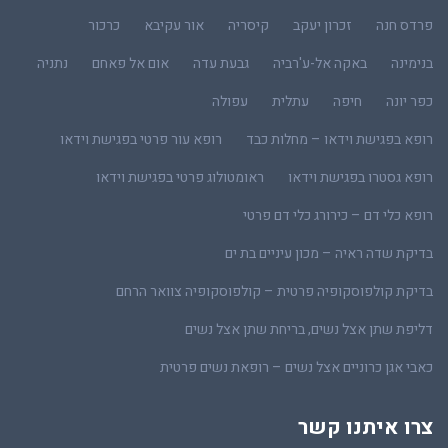
פרדס חנה
זכרון יעקב
קיסריה
אור עקיבא
כרכור
בנימינה
באקה אל-ע'רביה
גבעת עדה
אום אל פאחם
נתניה
כפר יונה
חיפה
עתלית
עפולה
רופא בפגישת וידאו – מחלות כבד
רופא עור פרטי בפגישת וידאו
רופא גסטרו בפגישת וידאו
ראומטולוג פרטי בפגישת וידאו
רופא כלי דם – כירורג כלי דם פרטי
בדיקת שדה ראיה – מכון עיניים בת ים
בדיקת קולפוסקופיה פרטית – קולפוסקופיה צוואר הרחם
דליפת שתן אצל נשים, בריחת שתן אצל נשים
כאבי אגן כרוניים אצל נשים – רופאת נשים פרטית
צרו איתנו קשר