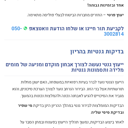
אחד ובזמינות גבוהה!
יעוץ פרטי
– החזרים מחברות הביטוח לבעלי פוליסה מתאימה.
לקביעת תור חייגו או שלחו הודעת וואטצאפ
050-
3002814
בדיקות גנטיות בהריון
ייעוץ גנטי נעשה לצורך אבחון מוקדם ומניעה של מומים
מלידה ותסמונות גנטיות
הייעץ הגנטי נועד לברר בעיות רפואיות במשפחה, האם ישנן מחלות
תורשתיות אצל בני הזוג. הבירור הנרחב נועד לצורך הערכת סיכונים, והוא
מגביר את הסיכויים להגיע לאבחנה נכונה ולהמלצות נכונות בהמשך.
הבדיקות המומלצות לבירור גנטי במהלך ההריון הינן בדיקת
מי שפיר
ובדיקת סיסי שליה
.
לאחר ביצוע הבדיקות, נמשך תהליך הייעוץ בפענוח ובמתן הסבר על