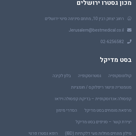
מכון גסטרו ירושלים
רחוב יצחק רבין 10, מתחם סינימה סיטי ירושלים
Jerusalem@bestmedical.co.il
02-6256582
בסט מדיקל
קולונוסקופיה
גסטרוסקופיה
בלון לקיבה
מנומטריה וניטור ריפלוקס / חומציות
קפסולה אנדוסקופית – בדיקת קפסולה וידאו
מרפאת מומחים בסט מדיקל
הסדרי מימון
יצירת קשר – סניפים בסט מדיקל
מילון מונחים מחלות מעי דלקתיות (IBD)
רופא גסטרו פרטי