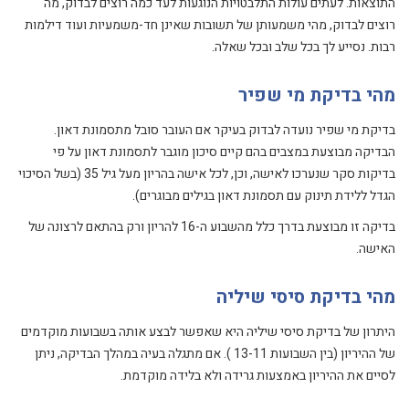
התוצאות. לעתים עולות התלבטויות הנוגעות לעד כמה רוצים לבדוק, מה
רוצים לבדוק, מהי משמעותן של תשובות שאינן חד-משמעיות ועוד דילמות
רבות. נסייע לך בכל שלב ובכל שאלה.
מהי בדיקת מי שפיר
בדיקת מי שפיר נועדה לבדוק בעיקר אם העובר סובל מתסמונת דאון.
הבדיקה מבוצעת במצבים בהם קיים סיכון מוגבר לתסמונת דאון על פי
בדיקות סקר שנערכו לאישה, וכן, לכל אישה בהריון מעל גיל 35 (בשל הסיכוי
הגדל ללידת תינוק עם תסמונת דאון בגילים מבוגרים).
בדיקה זו מבוצעת בדרך כלל מהשבוע ה-16 להריון ורק בהתאם לרצונה של
האישה.
מהי בדיקת סיסי שיליה
היתרון של בדיקת סיסי שיליה היא שאפשר לבצע אותה בשבועות מוקדמים
של ההיריון (בין השבועות 13-11 ). אם מתגלה בעיה במהלך הבדיקה, ניתן
לסיים את ההיריון באמצעות גרידה ולא בלידה מוקדמת.