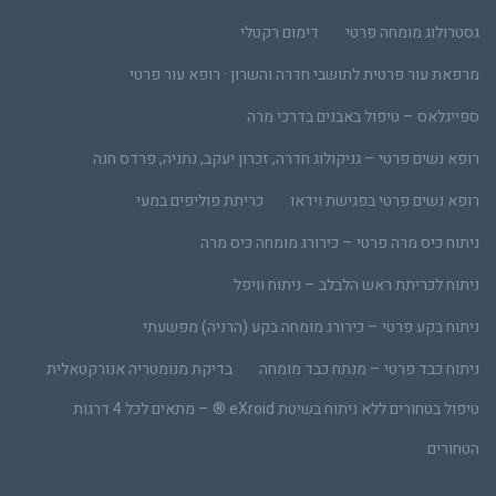
גסטרולוג מומחה פרטי
דימום רקטלי
מרפאת עור פרטית לתושבי חדרה והשרון · רופא עור פרטי
ספייגלאס – טיפול באבנים בדרכי מרה
רופא נשים פרטי – גניקולוג חדרה, זכרון יעקב, נתניה, פרדס חנה
רופא נשים פרטי בפגישת וידאו
כריתת פוליפים במעי
ניתוח כיס מרה פרטי – כירורג מומחה כיס מרה
ניתוח לכריתת ראש הלבלב – ניתוח וויפל
ניתוח בקע פרטי – כירורג מומחה בקע (הרניה) מפשעתי
ניתוח כבד פרטי – מנתח כבד מומחה
בדיקת מנומטריה אנורקטאלית
טיפול בטחורים ללא ניתוח בשיטת eXroid ® – מתאים לכל 4 דרגות
הטחורים