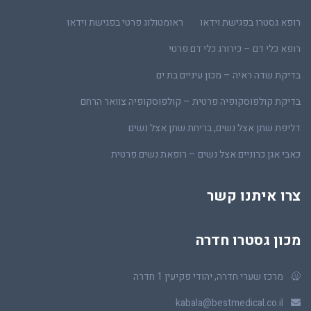
רופא גסטרו בפגישת וידאו
ראומטולוג פרטי בפגישת וידאו
רופא כלי דם – כירורג כלי דם פרטי
בדיקת שדה ראיה – מכון עיניים בת ים
בדיקת קולפוסקופיה פרטית – קולפוסקופיה צוואר הרחם
דליפת שתן אצל נשים, בריחת שתן אצל נשים
כאבי אגן כרוניים אצל נשים – רופאת נשים פרטית
צרו איתנו קשר
מכון גסטרו חדרה
מרכז שערי חדרה, יהודי פקיעין 1 חדרה
kabala@bestmedical.co.il