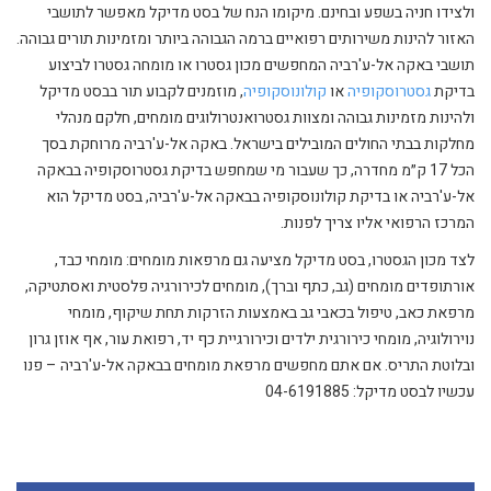
ולצידו חניה בשפע ובחינם. מיקומו הנח של בסט מדיקל מאפשר לתושבי
האזור להינות משירותים רפואיים ברמה הגבוהה ביותר ומזמינות תורים גבוהה.
תושבי באקה אל-ע'רביה המחפשים מכון גסטרו או מומחה גסטרו לביצוע
בדיקת
גסטרוסקופיה
או
קולונוסקופיה
, מוזמנים לקבוע תור בבסט מדיקל
ולהינות מזמינות גבוהה ומצוות גסטרואנטרולוגים מומחים, חלקם מנהלי
מחלקות בבתי החולים המובילים בישראל. באקה אל-ע'רביה מרוחקת בסך
הכל 17 ק״מ מחדרה, כך שעבור מי שמחפש בדיקת גסטרוסקופיה בבאקה
אל-ע'רביה או בדיקת קולונוסקופיה בבאקה אל-ע'רביה, בסט מדיקל הוא
המרכז הרפואי אליו צריך לפנות.
לצד מכון הגסטרו, בסט מדיקל מציעה גם מרפאות מומחים: מומחי כבד,
אורתופדים מומחים (גב, כתף וברך), מומחים לכירורגיה פלסטית ואסתטיקה,
מרפאת כאב, טיפול בכאבי גב באמצעות הזרקות תחת שיקוף, מומחי
נוירולוגיה, מומחי כירורגית ילדים וכירורגיית כף יד, רפואת עור, אף אוזן גרון
ובלוטת התריס. אם אתם מחפשים מרפאת מומחים בבאקה אל-ע'רביה – פנו
עכשיו לבסט מדיקל: 04-6191885