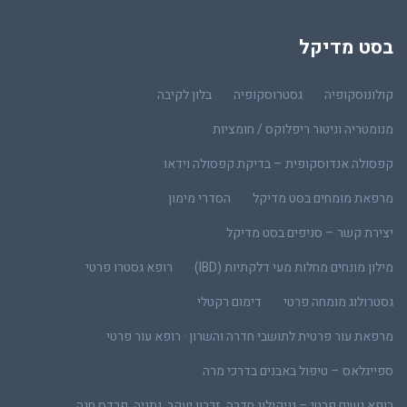
בסט מדיקל
קולונוסקופיה
גסטרוסקופיה
בלון לקיבה
מנומטריה וניטור ריפלוקס / חומציות
קפסולה אנדוסקופית – בדיקת קפסולה וידאו
מרפאת מומחים בסט מדיקל
הסדרי מימון
יצירת קשר – סניפים בסט מדיקל
מילון מונחים מחלות מעי דלקתיות (IBD)
רופא גסטרו פרטי
גסטרולוג מומחה פרטי
דימום רקטלי
מרפאת עור פרטית לתושבי חדרה והשרון · רופא עור פרטי
ספייגלאס – טיפול באבנים בדרכי מרה
רופא נשים פרטי – גניקולוג חדרה, זכרון יעקב, נתניה, פרדס חנה