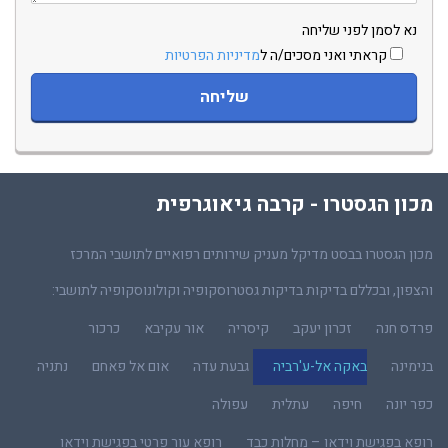
נא לסמן לפני שליחה
קראתי ואני מסכים/ה ל
מדיניות הפרטיות
מכון הגסטרו - קרבה גיאוגרפית
מכון הגסטרו בבסט מדיקל מעניק שירותים רפואיים לתושבי המרכז
והצפון, ובכללם בדיקות בדיקות גסטרוסקופיה וקולונוסקופיה לתושבי:
פרדס חנה
זכרון יעקב
קיסריה
אור עקיבא
כרכור
בנימינה
באקה אל-ע'רביה
גבעת עדה
אום אל פאחם
נתניה
כפר יונה
חיפה
עתלית
עפולה
רופא בפגישת וידאו – מחלות כבד
רופא עור פרטי בפגישת וידאו