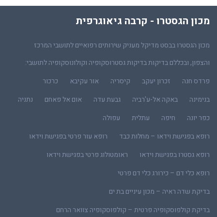
מכון הגסטרו - קרבה גיאוגרפית
מכון הגסטרו בבסט מדיקל מעניק שירותים רפואיים לתושבי המרכז
והצפון, ובכללם בדיקות בדיקות גסטרוסקופיה וקולונוסקופיה לתושבי:
פרדס חנה
זכרון יעקב
קיסריה
אור עקיבא
כרכור
בנימינה
באקה אל-ע'רביה
גבעת עדה
אום אל פאחם
נתניה
כפר יונה
חיפה
עתלית
עפולה
רופא בפגישת וידאו – מחלות כבד
רופא עור פרטי בפגישת וידאו
רופא גסטרו בפגישת וידאו
ראומטולוג פרטי בפגישת וידאו
רופא כלי דם – כירורג כלי דם פרטי
בדיקת שדה ראיה – מכון עיניים בת ים
בדיקת קולפוסקופיה פרטית – קולפוסקופיה צוואר הרחם