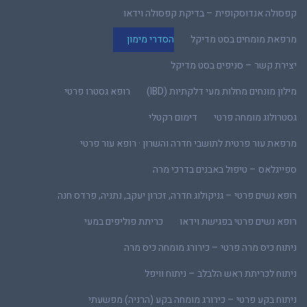
קפסולה אנדוסקופית – בדיקת קפסולה וידאו
מרפאת מומחים בסט מדיקל
הסדרי מימון
יצירת קשר – סניפים בסט מדיקל
מילון מונחים מחלות מעי דלקתיות (IBD)
רופא גסטרו פרטי
גסטרולוג מומחה פרטי
דימום רקטלי
מרפאת עור פרטית לתושבי חדרה והשרון · רופא עור פרטי
ספייגלאס – טיפול באבנים בדרכי מרה
רופא נשים פרטי – גניקולוג חדרה, זכרון יעקב, נתניה, פרדס חנה
רופא נשים פרטי בפגישת וידאו
כריתת פוליפים במעי
ניתוח כיס מרה פרטי – כירורג מומחה כיס מרה
ניתוח לכריתת ראש הלבלב – ניתוח וויפל
ניתוח בקע פרטי – כירורג מומחה בקע (הרניה) מפשעתי