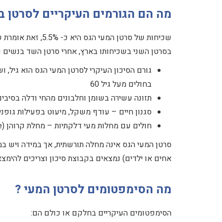
מה הם הגורמים העיקריים לסרטן ב
בסרטן השני בשכיחותו בארץ, אחרי סרטן השד בנשים וס
בחולים מעל גיל 60
תזונה עשירה בשומן וחלבונים מהחי ודלה בסיבים
סגנון חיים – עודף משקל, מיעוט בפעילות גופני
חולים עם מחלות מעי דלקתיות – מחלת קרוהן (Crohn's disease) וקוליטיס כיבית (ulcerative colitis) בקבוצת סיכון מוגברת.
סרטן המעי הגס אינה מחלה תורשתית, אך במידה ויש ב
אחים או ילדים) נמצאים בקבוצת סיכון וצריכים להימ
מה הסימפטומים לסרטן המעי ?
הסימפטומים העיקריים בחלקם או כולם הם: