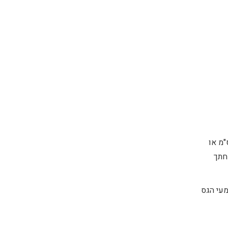
חדרים מכשירי הניתוח לחלל הבטן דרך מספר חתכים קטנים באורך של כ-1ס"מ או
חתך
מעי הגס