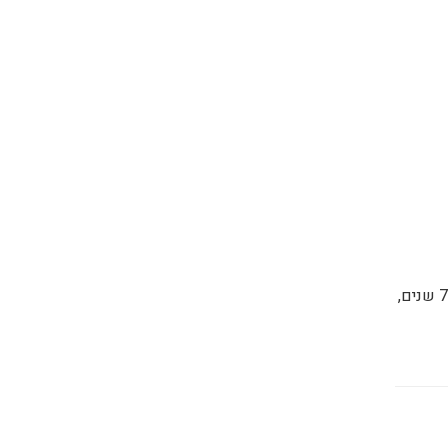
במידה והמטופל בחר לעבור קולונוסקופיה והבדיקה היתה תקינה לחלוטין, הקולונוסקופיה הבאה יכולה להיות לאחר 7-10 שנים,