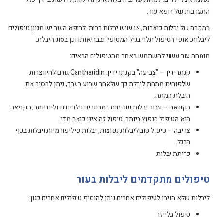
התערבות של רופא עור.
במקרה של יבלות כואבות, או שיש יבלות רבות. לרופא העור יש מגוון טיפולים
ליבלות. אופי הטיפול תלוי בגיל המטופל ובבריאותו וכן בסוג היבלת.
מומחה עור עשוי להשתמש באחד מהטיפולים הבאים:
קנתרידין – "צביעה" בקנתרידין. Cantharidin גורם להיווצרות
שלפוחית מתחת ליבלת כך שלאחר שבוע בערך, ניתן להסיר את
היבלת המתה.
הקפאה – עבור יבלות שכיחות במבוגרים וילדים גדולים יותר, הקפאה
היא הטיפול הנפוץ ביותר. טיפול זה אינו כואב מדי.
צריבה – טיפול טוב ליבלות נפוצות, יבלות פיליפורמיות ויבלות בכף
הרגל.
כריתת יבלות
טיפולים מתקדמים ליבלות בעור
ליבלות שלא הגיבו לטיפולים אחרים ניתן להוסיף טיפולים אחרים כגון:
טיפול בלייזר