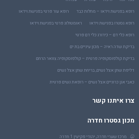
רופא בפגישת וידאו – מחלות כבד
רופא עור פרטי בפגישת וידאו
רופא גסטרו בפגישת וידאו
ראומטולוג פרטי בפגישת וידאו
רופא כלי דם – כירורג כלי דם פרטי
בדיקת שדה ראיה – מכון עיניים בת ים
בדיקת קולפוסקופיה פרטית – קולפוסקופיה צוואר הרחם
דליפת שתן אצל נשים, בריחת שתן אצל נשים
כאבי אגן כרוניים אצל נשים – רופאת נשים פרטית
צרו איתנו קשר
מכון גסטרו חדרה
מרכז שערי חדרה, יהודי פקיעין 1 חדרה