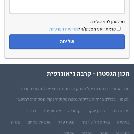
נא לסמן לפני שליחה
קראתי ואני מסכים/ה ל
מדיניות הפרטיות
מכון הגסטרו - קרבה גיאוגרפית
מכון הגסטרו בבסט מדיקל מעניק שירותים רפואיים לתושבי המרכז
והצפון, ובכללם בדיקות בדיקות גסטרוסקופיה וקולונוסקופיה לתושבי:
פרדס חנה
זכרון יעקב
קיסריה
אור עקיבא
כרכור
בנימינה
באקה אל-ע'רביה
גבעת עדה
אום אל פאחם
נתניה
כפר יונה
חיפה
עתלית
עפולה