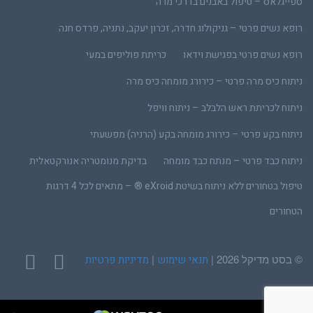
ספייגלאס – טיפול באבנים בדרכי מרה
רופא נשים פרטי – גניקולוג חדרה, זכרון יעקב, נתניה, פרדס חנה
רופא נשים פרטי בפגישת וידאו
כריתת פוליפים במעי
ניתוח כיס מרה פרטי – כירורג מומחה כיס מרה
ניתוח לכריתת ראש הלבלב – ניתוח וויפל
ניתוח בקע פרטי – כירורג מומחה בקע (הרניה) מפשעתי
ניתוח כבד פרטי – מנתח כבד מומחה
בדיקת מנומטריה אנורקטאלית
טיפול בטחורים ללא ניתוח בשיטת eXroid ® – מתאים לכל 4 דרגות
הטחורים
© בסט מדיקל 2026 |
|
תנאי שימוש
מדיניות פרטיות