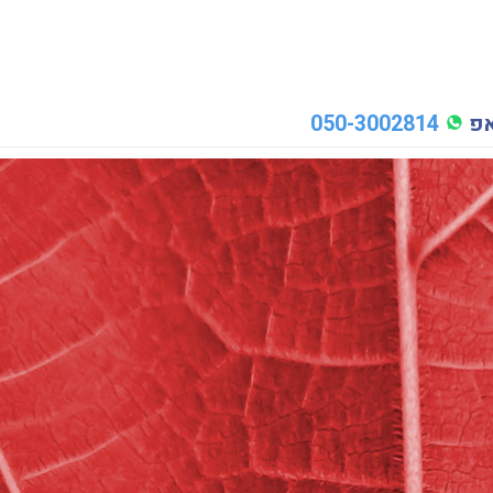
אפ
050-3002814