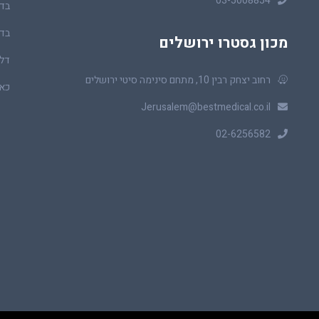
03-5008854
בדי
בדי
מכון גסטרו ירושלים
דלי
רחוב יצחק רבין 10, מתחם סינימה סיטי ירושלים
כאב
Jerusalem@bestmedical.co.il
02-6256582