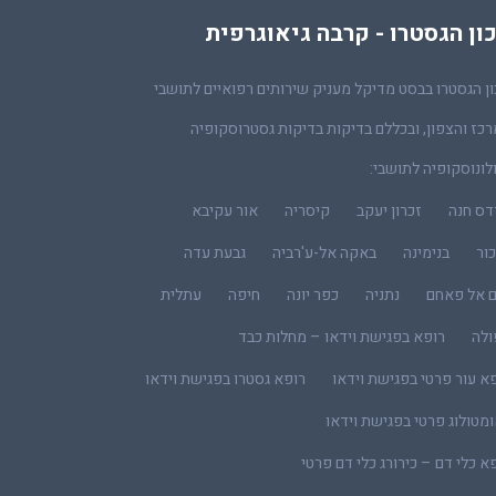
ון הגסטרו - קרבה גיאוגרפית
ן הגסטרו בבסט מדיקל מעניק שירותים רפואיים לתושבי
כז והצפון, ובכללם בדיקות בדיקות גסטרוסקופיה
לונוסקופיה לתושבי:
דס חנה
זכרון יעקב
קיסריה
אור עקיבא
ור
בנימינה
באקה אל-ע'רביה
גבעת עדה
ם אל פאחם
נתניה
כפר יונה
חיפה
עתלית
ולה
רופא בפגישת וידאו – מחלות כבד
א עור פרטי בפגישת וידאו
רופא גסטרו בפגישת וידאו
מטולוג פרטי בפגישת וידאו
א כלי דם – כירורג כלי דם פרטי