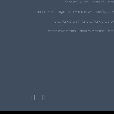
קת שדה ראיה – מכון עיניים בת ים
קת קולפוסקופיה פרטית – קולפוסקופיה צוואר הרחם
פת שתן אצל נשים, בריחת שתן אצל נשים
י אגן כרוניים אצל נשים – רופאת נשים פרטית