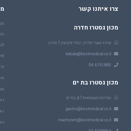
צרו איתנו קשר
מכ
מכו
מכון גסטרו חדרה
המר
מרכז שערי חדרה, יהודי פקיעין 1 חדרה
וקו
kabala@bestmedical.co.il
פר
04-6191885
כרכ
או
מכון גסטרו בת ים
עפ
שדרות העצמאות 67, בת ים
רופ
gastro@bestmedical.co.il
ראו
machonim@bestmedical.co.il
רופ