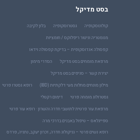
בסט מדיקל
קולונוסקופיה
גסטרוסקופיה
בלון לקיבה
מנומטריה וניטור ריפלוקס / חומציות
קפסולה אנדוסקופית – בדיקת קפסולה וידאו
מרפאת מומחים בסט מדיקל
הסדרי מימון
יצירת קשר – סניפים בסט מדיקל
מילון מונחים מחלות מעי דלקתיות (IBD)
רופא גסטרו פרטי
גסטרולוג מומחה פרטי
דימום רקטלי
מרפאת עור פרטית לתושבי חדרה והשרון · רופא עור פרטי
ספייגלאס – טיפול באבנים בדרכי מרה
רופא נשים פרטי – גניקולוג חדרה, זכרון יעקב, נתניה, פרדס