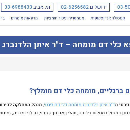
03-5
ירושלים
02-6256582
תל אביב
03-6988433
קפסולה אנדוסקופית
מנומטריה וניטור חומציות
מרפאות מומחים
ברי
פא כלי דם מומחה – ד"ר איתן הלדנברג
ם ברגליים, מומחה כלי דם מומלץ?
פרטי
מ
ד"ר איתן הלדנברג מומחה כלי דם פרטי
,
מנהל המחלקה לכירור
חון וטיפול במחלות כלי דם, תהליך אבחון קפדני, סבלני ומדויק, זמינות