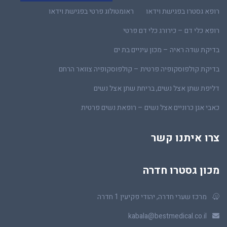
רופא גסטרו בפגישת וידאו
ראומטולוג פרטי בפגישת וידאו
רופא כלי דם – כירורג כלי דם פרטי
בדיקת שדה ראיה – מכון עיניים בת ים
בדיקת קולפוסקופיה פרטית – קולפוסקופיה צוואר הרחם
דליפת שתן אצל נשים, בריחת שתן אצל נשים
כאבי אגן כרוניים אצל נשים – רופאת נשים פרטית
צרו איתנו קשר
מכון גסטרו חדרה
מרכז שערי חדרה, יהודי פקיעין 1 חדרה
kabala@bestmedical.co.il