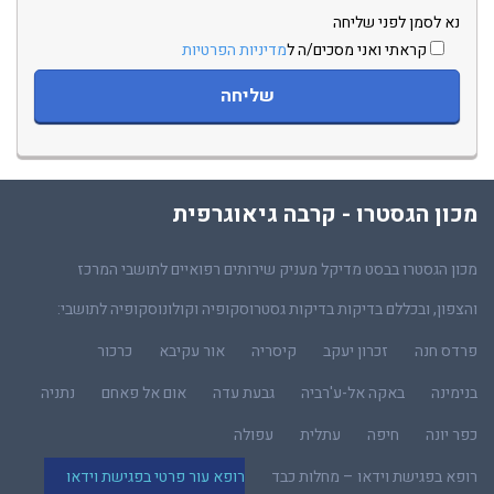
נא לסמן לפני שליחה
קראתי ואני מסכים/ה ל
מדיניות הפרטיות
מכון הגסטרו - קרבה גיאוגרפית
מכון הגסטרו בבסט מדיקל מעניק שירותים רפואיים לתושבי המרכז
והצפון, ובכללם בדיקות בדיקות גסטרוסקופיה וקולונוסקופיה לתושבי:
פרדס חנה
זכרון יעקב
קיסריה
אור עקיבא
כרכור
בנימינה
באקה אל-ע'רביה
גבעת עדה
אום אל פאחם
נתניה
כפר יונה
חיפה
עתלית
עפולה
רופא בפגישת וידאו – מחלות כבד
רופא עור פרטי בפגישת וידאו