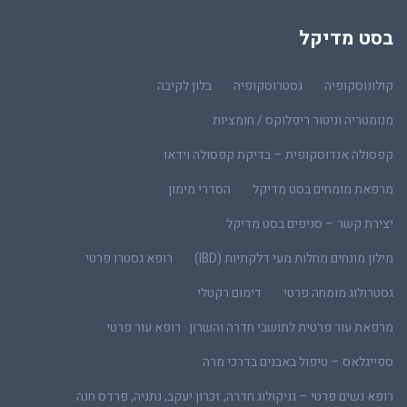
בסט מדיקל
קולונוסקופיה
גסטרוסקופיה
בלון לקיבה
מנומטריה וניטור ריפלוקס / חומציות
קפסולה אנדוסקופית – בדיקת קפסולה וידאו
מרפאת מומחים בסט מדיקל
הסדרי מימון
יצירת קשר – סניפים בסט מדיקל
מילון מונחים מחלות מעי דלקתיות (IBD)
רופא גסטרו פרטי
גסטרולוג מומחה פרטי
דימום רקטלי
מרפאת עור פרטית לתושבי חדרה והשרון · רופא עור פרטי
ספייגלאס – טיפול באבנים בדרכי מרה
רופא נשים פרטי – גניקולוג חדרה, זכרון יעקב, נתניה, פרדס חנה