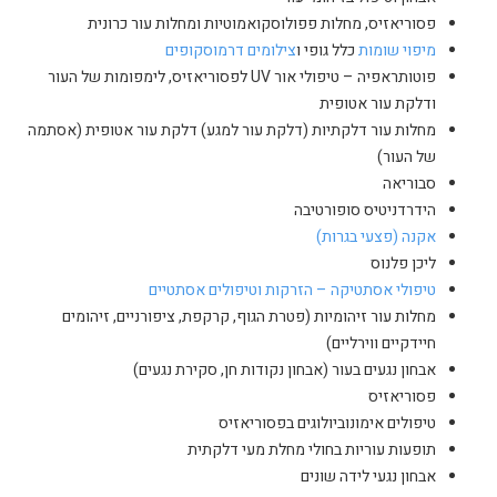
פסוריאזיס, מחלות פפולוסקואמוטיות ומחלות עור כרונית
מיפוי שומות
כלל גופי ו
צילומים דרמוסקופים
פוטותראפיה – טיפולי אור UV לפסוריאזיס, לימפומות של העור
ודלקת עור אטופית
מחלות עור דלקתיות (דלקת עור למגע) דלקת עור אטופית (אסתמה
של העור)
סבוריאה
הידרדניטיס סופורטיבה
אקנה (פצעי בגרות)
ליכן פלנוס
טיפולי אסתטיקה – הזרקות וטיפולים אסתטיים
מחלות עור זיהומיות (פטרת הגוף, קרקפת, ציפורניים, זיהומים
חיידקיים ווירליים)
אבחון נגעים בעור (אבחון נקודות חן, סקירת נגעים)
פסוריאזיס
טיפולים אימונוביולוגים בפסוריאזיס
תופעות עוריות בחולי מחלת מעי דלקתית
אבחון נגעי לידה שונים