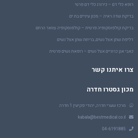
רופא כלי דם – כירורג כלי דם פרטי
בדיקת שדה ראיה – מכון עיניים בת ים
בדיקת קולפוסקופיה פרטית – קולפוסקופיה צוואר הרחם
דליפת שתן אצל נשים, בריחת שתן אצל נשים
כאבי אגן כרוניים אצל נשים – רופאת נשים פרטית
צרו איתנו קשר
מכון גסטרו חדרה
מרכז שערי חדרה, יהודי פקיעין 1 חדרה
kabala@bestmedical.co.il
04-6191885