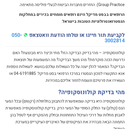
Group Practice). החזרים מחברות הביטוח לבעלי פוליסה מתאימה.
הרופאים בבסט מדיקל הינם רופאים מומחים בכירים במחלקות
הגסטרואנטרולוגיות הטובות בישראל
.
לקביעת תור חייגו או שלחו הודעת וואטצאפ
050-
3002814
קולונוסקופיה – מהי בדיוק הבדיקה הזו? מתי וכיצד היא מבוצעת? האם
נדרשת הכנה מוקדמת? מהו משך הבדיקה? מה המשמעות של תוצאות
הבדיקה? המאמר להלן יענה על כל השאלות שלכם בנושא. לשאלות נוספות
אנא התקשרו למכון הגסטרו במרכז הרפואי בסט מדיקל: 04-6191885 או
השאירו את פרטיכם ונשמח לחזור אליכם במהירות.
מהי בדיקת קולונוסקופיה?
קולונוסקופיה היא בדיקה שמאפשרת להתבונן בחלחולת (רקטום) ובכל המעי
הגס (קולון) עד החלק הסופי של המעי הדק. בדיקת קולונוסקופיה מאפשרת
לאבחן מחלות של דרכי העיכול התחתונות ובחלק מהמקרים אף לטפל בהן.
התמונה הבאה מבהירה את המיקומים של האיברים העיקריים במערכת
העיכול: