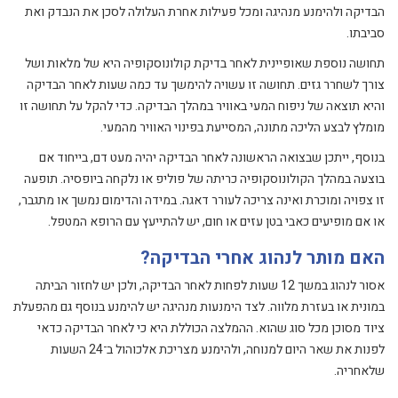
הבדיקה ולהימנע מנהיגה ומכל פעילות אחרת העלולה לסכן את הנבדק ואת
סביבתו.
תחושה נוספת שאופיינית לאחר בדיקת קולונוסקופיה היא של מלאות ושל
צורך לשחרר גזים. תחושה זו עשויה להימשך עד כמה שעות לאחר הבדיקה
והיא תוצאה של ניפוח המעי באוויר במהלך הבדיקה. כדי להקל על תחושה זו
מומלץ לבצע הליכה מתונה, המסייעת בפינוי האוויר מהמעי.
בנוסף, ייתכן שבצואה הראשונה לאחר הבדיקה יהיה מעט דם, בייחוד אם
בוצעה במהלך הקולונוסקופיה כריתה של פוליפ או נלקחה ביופסיה. תופעה
זו צפויה ומוכרת ואינה צריכה לעורר דאגה. במידה והדימום נמשך או מתגבר,
או אם מופיעים כאבי בטן עזים או חום, יש להתייעץ עם הרופא המטפל.
האם מותר לנהוג אחרי הבדיקה?
אסור לנהוג במשך 12 שעות לפחות לאחר הבדיקה, ולכן יש לחזור הביתה
במונית או בעזרת מלווה. לצד הימנעות מנהיגה יש להימנע בנוסף גם מהפעלת
ציוד מסוכן מכל סוג שהוא. ההמלצה הכוללת היא כי לאחר הבדיקה כדאי
לפנות את שאר היום למנוחה, ולהימנע מצריכת אלכוהול ב־24 השעות
שלאחריה.