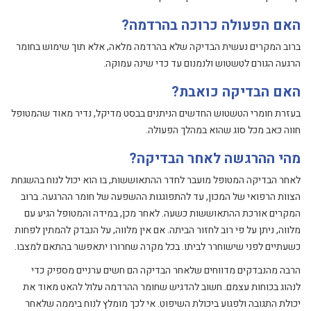
האם הפעולה כרוכה בהרדמה?
ברוב המקרים נעשית הבדיקה שלא בהרדמה מלאה, אלא תוך שימוש בחומר
הרגעה הגורם לטשטוש ולנמנום עד כדי שינה עמוקה.
האם הבדיקה כואבת?
בעזרת חומרי הטשטוש החדשים הניתנים בבסט מדיקל, נדיר מאוד שהמטופל
חווה כאב מכל סוג שהוא במהלך הפעולה.
מהי ההרגשה לאחר הבדיקה?
לאחר הבדיקה המטופל מועבר לחדר ההתאוששות, בו הוא יכול לנוח בהשגחת
הצוות הרפואי של המכון, עד להתפוגגות ההשפעה של חומר ההרגעה. ברוב
המקרים אורכת ההתאוששות כשעה. לאחר מכן, במידה והמטופל הגיע עם
מלווה, ניתן על פי רוב לחזור הביתה. אם אין מלווה, על הנבדק להמתין לפחות
כשעתיים לפני שישוחרר לביתו. בכל מקרה שחרורו יתאפשר בהתאם למצבו.
הרבה מהנבדקים מדווחים שלאחר הבדיקה הם חשים ערניים מספיק כדי
לנהוג בכוחות עצמם. חשוב להדגיש שחומר ההרדמה עלול להאט מאוד את
יכולת התגובה ולפגוע ביכולת השיפוט. אי לכך מומלץ לנוח ביממה שלאחר