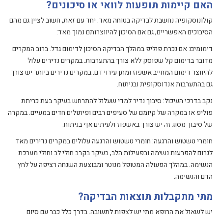
האם קיימות תופעות לוואי או סיכונים?
קולונוסקופיה נחשבת לבדיקה בטוחה מאד. יחד עם זאת, חשוב לציין גם מהם
הסיבוכים האפשריים, גם אם הסיכון להיווצרותם נמוך מאד:
דימומים: אם נכרת פוליפ במהלך הבדיקה הסיכון לדימום גדל. ברוב המקרים
מדובר בדימום קל שפוסק ללא צורך בהתערבות. במקרים נדירים עלול
להיווצר דימום המחייב אשפוז ומתן עירוי דם. במקרים נדירים ביותר יש צורך
גם בהתערבות אנדוסקופית ובניתוח.
נקב בדרכי העיכול: סיבוך נדיר למדי שעלול להתרחש בעיקר בעת כריתת
פוליפ או במקרה של קיומם של סעיפים רבים ופיתולים חדים במעיים. במקרה
של סיבוך מסוג זה יש צורך באשפוז ולעיתים אף בניתוח.
חומרי טשטוש והרגעה: חומרי טשטוש והרגעה עלולים במקרים נדירים מאד
לגרום להפרעות נשימה ובפעילות הלב, בעיקר בקרב חולי לב וחולי מערכת
הנשימה. במהלך הפעולה המטופל מנוטר ומבוצעת השגחה רציפה על לחץ
הדם והנשימה.
מתי מתקבלות תוצאות הבדיקה?
יש לשאול את הרופא מתי יש לצפות לתשובה. בדרך כלל כבר עם סיום