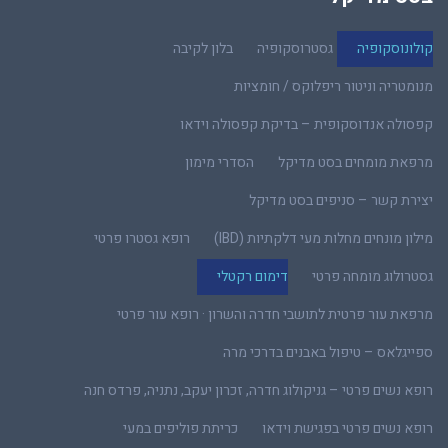
קולונוסקופיה
גסטרוסקופיה
בלון לקיבה
מנומטריה וניטור ריפלוקס / חומציות
קפסולה אנדוסקופית – בדיקת קפסולה וידאו
מרפאת מומחים בסט מדיקל
הסדרי מימון
יצירת קשר – סניפים בסט מדיקל
מילון מונחים מחלות מעי דלקתיות (IBD)
רופא גסטרו פרטי
גסטרולוג מומחה פרטי
דימום רקטלי
מרפאת עור פרטית לתושבי חדרה והשרון · רופא עור פרטי
ספייגלאס – טיפול באבנים בדרכי מרה
רופא נשים פרטי – גניקולוג חדרה, זכרון יעקב, נתניה, פרדס חנה
רופא נשים פרטי בפגישת וידאו
כריתת פוליפים במעי