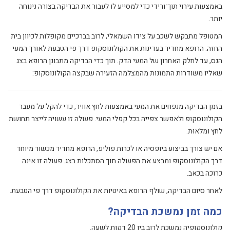
באמצעות עירוי תוך־ורידי כדי למסייע לו לעבור את הבדיקה בצורה נינוחה
יותר.
המטופל מתבקש לשכב על צידו השמאלי, לרוב בברכיים מקופלות לכיוון בית
החזה. הרופא מחדיר בעדינות את הקולונוסקופ דרך פי הטבעת לאורך המעי
הגס, עד לחלק האחרון של המעי הדק. תוך כדי הבדיקה מתבונן הרופא בצג
שאליו משודרות התמונות מהמצלמה הזעירה שבקצה הקולונוסקופ:
בזמן הבדיקה מנפחים את המעי באמצעות לחץ אוויר, כדי להקל על מעבר
הקולונוסקופ ולאפשר צפייה בכל קפלי המעי. פעולה זו עשויה לייצר תחושת
לחץ ומלאוּת.
אם יש צורך בביצוע ביופסיה או לכרות פוליפ, הרופא מחדיר מכשור מיוחד
דרך הקולונוסקופ ומבצע את הפעולה תוך הסתכלות בצג. פעולה זו אינה
כרוכה בכאב.
לאחר סיום הבדיקה, שולף הרופא באיטיות את הקולונוסקופ דרך פי הטבעת.
כמה זמן נמשכת הבדיקה?
קולונוסקופיה נמשכת לרוב בין 20 דקות לשעה.