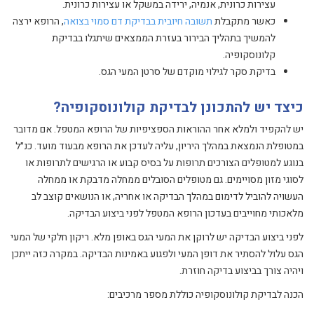
עצירות כרונית, אנמיה, ירידה במשקל או עצירות כרונית.
כאשר מתקבלת
תשובה חיובית בבדיקת דם סמוי בצואה
, הרופא ירצה
להמשיך בתהליך הבירור בעזרת הממצאים שיתגלו בבדיקת
קלונוסקופיה.
בדיקת סקר לגילוי מוקדם של סרטן המעי הגס.
כיצד יש להתכונן לבדיקת קולונוסקופיה?
יש להקפיד ולמלא אחר ההוראות הספציפיות של הרופא המטפל. אם מדובר
במטופלת הנמצאת במהלך היריון, עליה לעדכן את הרופא מבעוד מועד. כנ״ל
בנוגע למטופלים הצורכים תרופות על בסיס קבוע או הרגישים לתרופות או
לסוגי מזון מסויימים. גם מטופלים הסובלים ממחלה מדבקת או ממחלה
העשויה להוביל לדימום במהלך הבדיקה או אחריה, או הנושאים קוצב לב
מלאכותי מחוייבים בעדכון הרופא המטפל לפני ביצוע הבדיקה.
לפני ביצוע הבדיקה יש לרוקן את המעי הגס באופן מלא. ריקון חלקי של המעי
הגס עלול להסתיר את דופן המעי ולפגוע באמינות הבדיקה. במקרה כזה ייתכן
ויהיה צורך בביצוע בדיקה חוזרת.
הכנה לבדיקת קולונוסקופיה כוללת מספר מרכיבים: