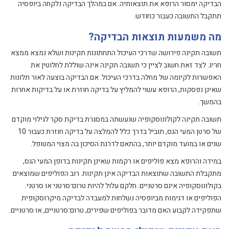
הבדיקה ימסור הרופא את תוצאותיה. אם במהלך הבדיקה נלקחה ביופסיה
תתקבל התשובה כעבור כחודש.
מה משמעות תוצאות הבדיקה?
תשובה תקינה פירושה שדרכי העיכול התחתונות תקינות ושלא נמצא ממצא
חריג. לצד זאת חשוב לציין כי תשובה תקינה אינה שוללת לחלוטין את
האפשרות לקיומה של מחלה בדרכי העיכול. אם הבדיקה בוצעה לאור תלונות
שאינן נפסקות, הרופא עשוי להמליץ על בדיקה חוזרת או על בדיקות אחרות
בהמשך.
תשובה תקינה לקולונוסקופיה שנעשתה במסגרת בדיקת סקר לגילוי מוקדם
של סרטן המעי הגס, תוביל בדרך כלל להמלצה על בדיקה חוזרת כעבור 10
שנים או במועד מוקדם יותר, בהתאם לדרגת הסיכון בה מצוי המטופל.
במידה והרופא מצא פוליפים או רקמות שאינן תקינות בדופן המעי הגס,
מתקבלת התשובה שתוצאות הבדיקה אינן תקינות. רוב הפוליפים שמוצאים
בקולונוסקופיה אינם סרטניים. חלקם עלול להיות טרום־סרטני או סרטני.
הפוליפים או דגימות מביופסיה נשלחות למעבדה לבדיקה מיקרוסקופית
שתפקידה לקבוע האם מדובר בפוליפים שפירים, טרום־סרטניים, או סרטניים.