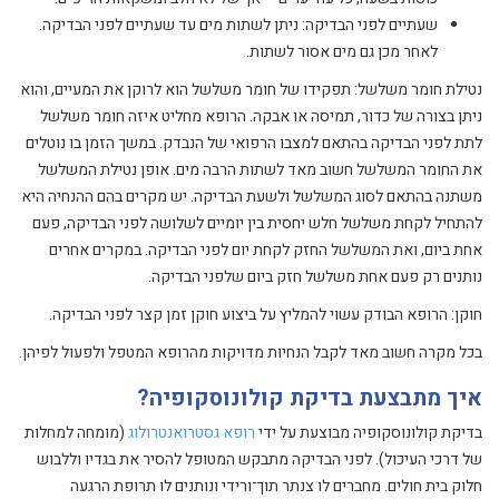
שעתיים לפני הבדיקה: ניתן לשתות מים עד שעתיים לפני הבדיקה.
לאחר מכן גם מים אסור לשתות.
נטילת חומר משלשל: תפקידו של חומר משלשל הוא לרוקן את המעיים, והוא
ניתן בצורה של כדור, תמיסה או אבקה. הרופא מחליט איזה חומר משלשל
לתת לפני הבדיקה בהתאם למצבו הרפואי של הנבדק. במשך הזמן בו נוטלים
את החומר המשלשל חשוב מאד לשתות הרבה מים. אופן נטילת המשלשל
משתנה בהתאם לסוג המשלשל ולשעת הבדיקה. יש מקרים בהם ההנחיה היא
להתחיל לקחת משלשל חלש יחסית בין יומיים לשלושה לפני הבדיקה, פעם
אחת ביום, ואת המשלשל החזק לקחת יום לפני הבדיקה. במקרים אחרים
נותנים רק פעם אחת משלשל חזק ביום שלפני הבדיקה.
חוקן: הרופא הבודק עשוי להמליץ על ביצוע חוקן זמן קצר לפני הבדיקה.
בכל מקרה חשוב מאד לקבל הנחיות מדויקות מהרופא המטפל ולפעול לפיהן.
איך מתבצעת בדיקת קולונוסקופיה?
בדיקת קולונוסקופיה מבוצעת על ידי
רופא גסטרואנטרולוג
(מומחה למחלות
של דרכי העיכול). לפני הבדיקה מתבקש המטופל להסיר את בגדיו וללבוש
חלוק בית חולים. מחברים לו צנתר תוך־ורידי ונותנים לו תרופת הרגעה