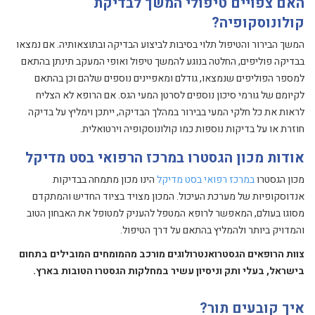
האם צפויים טיפולי המשך לבדיקת
קולונוסקופיה?
המשך הבירור והטיפול תלוי בסיבות לביצוע הבדיקה ובתוצאותיה. אם נמצאו
בבדיקה פוליפים, החלטה בנוגע להמשך טיפול ואופי המעקב תינתן בהתאם
למספר הפוליפים שנמצאו, גודלם ומאפיינים נוספים שלהם וכן בהתאם
לקיומם של גורמי סיכון נוספים לסרטן המעי הגס. אם הרופא לא הצליח
לראות את כל חלקי המעי בבירור במהלך הבדיקה, ייתכן וימליץ על בדיקה
חוזרת או על בדיקות נוספות כמו קולונוסקופיה וירטואלית.
אודות מכון הגסטרו במרכז הרפואי בסט מדיקל
מכון הגסטרו
במרכז רפואי בסט מדיקל
הינו מכון מתמחה בבדיקות
אנדוסקופיות של מערכת העיכול. המכון מצויד בציוד החדיש והמתקדם
מסוגו בעולם, המאפשר לרופא המטפל להעניק למטופל את האבחון הטוב
והמדויק ביותר ולהמליץ בהתאם על דרך הטיפול.
צוות הרופאים הגסטרואנטרולוגים מורכב מהמומחים המובילים בתחום
בישראל, בעלי ותק וניסיון עשיר במחלקות הגסטרו הטובות בארץ.
איך קובעים תור?