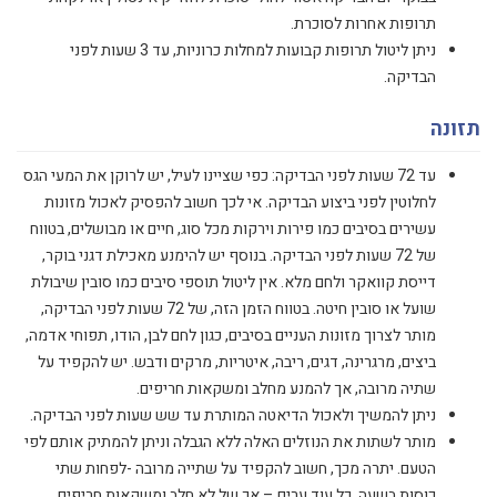
תרופות אחרות לסוכרת.
ניתן ליטול תרופות קבועות למחלות כרוניות, עד 3 שעות לפני
הבדיקה.
תזונה
עד 72 שעות לפני הבדיקה: כפי שציינו לעיל, יש לרוקן את המעי הגס
לחלוטין לפני ביצוע הבדיקה. אי לכך חשוב להפסיק לאכול מזונות
עשירים בסיבים כמו פירות וירקות מכל סוג, חיים או מבושלים, בטווח
של 72 שעות לפני הבדיקה. בנוסף יש להימנע מאכילת דגני בוקר,
דייסת קוואקר ולחם מלא. אין ליטול תוספי סיבים כמו סובין שיבולת
שועל או סובין חיטה. בטווח הזמן הזה, של 72 שעות לפני הבדיקה,
מותר לצרוך מזונות העניים בסיבים, כגון לחם לבן, הודו, תפוחי אדמה,
ביצים, מרגרינה, דגים, ריבה, איטריות, מרקים ודבש. יש להקפיד על
שתיה מרובה, אך להמנע מחלב ומשקאות חריפים.
ניתן להמשיך ולאכול הדיאטה המותרת עד שש שעות לפני הבדיקה.
מותר לשתות את הנוזלים האלה ללא הגבלה וניתן להמתיק אותם לפי
הטעם. יתרה מכך, חשוב להקפיד על שתייה מרובה -לפחות שתי
כוסות בשעה, כל עוד ערים – אך של לא חלב ומשקאות חריפים.