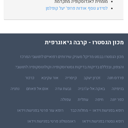
מומחית לאנדוסקופיה מתקדמת
למידע נוסף אודות פרופ' יעל קופלמן
מכון הגסטרו - קרבה גיאוגרפית
מכון הגסטרו בבסט מדיקל מעניק שירותים רפואיים לתושבי המרכז
והצפון, ובכללם בדיקות בדיקות גסטרוסקופיה וקולונוסקופיה לתושבי:
פרדס חנה
זכרון יעקב
קיסריה
אור עקיבא
כרכור
בנימינה
באקה אל-ע'רביה
גבעת עדה
אום אל פאחם
נתניה
כפר יונה
חיפה
עתלית
עפולה
רופא בפגישת וידאו – מחלות כבד
רופא עור פרטי בפגישת וידאו
רופא גסטרו בפגישת וידאו
ראומטולוג פרטי בפגישת וידאו