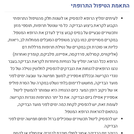
התאמת הטיפול התרופתי
לעיתים ימליץ הרופא להפסיק או לשנות חלק מהטיפול התרופתי
הקבוע לקראת ביצוע הבדיקה. כל מי שנוטל תרופות, תוספי מזון
ותכשירים טבעיים על בסיס קבוע צריך לעדכן את הרופא המטפל.
במקרים מסויימים, כמו בקרב מטופלים הסובלים ממחלות לב, ריאות,
כליות או סוכרת וכן במקרים של נטילת תרופות מדללות דם
(אליקוויס, קסרלטו, פרדקסה, אפיינט, פלביקס, קומדין ואחרות)
הרופא ככל הנראה ימליץ על הנחיות מיוחדות לקראת הבדיקה.בעבר
נהגו הרופאים להנחות את הנבדקים להפסיק לחלוטין נטילה של כל
נוגדי הקרישה ובכללם אספירין, למשך חמישה עד שבעה ימים לפני
מועד הבדיקה, מחשש לדימום בלתי נשלט במקרה של הסרת פוליפ
או של ניקוב דופן המעי. כיום ההנחיה היא שמותר להמשיך ליטול
אספירין אפילו ביום הבדיקה. את כל יתר התרופות נוגדות הקרישה
לעומת זאת, יש להפסיק לקחת כמה ימים לפני מועד הבדיקה,
בהתאם להוראות הרופא המטפל.
יש להפסיק ליטול תכשירים שמכילים ברזל ופחם חמישה ימים לפני
הבדיקה.
בבוקר יום הבדיקה אסור לחולי סוכרת להזריק אינסולין או לקחת