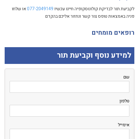
לקביעת תור לבדיקת קולונוסקופיה חייגו עכשיו
077-2049149
או שלחו
פניה באמצאות טופס צור קשר ונחזור אליכם בהקדם
רופאים מומחים
למידע נוסף וקביעת תור
שם
טלפון
אימייל