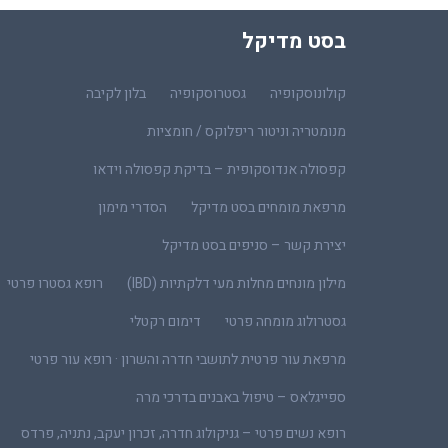
בסט מדיקל
קולונוסקופיה
גסטרוסקופיה
בלון לקיבה
מנומטריה וניטור ריפלוקס / חומציות
קפסולה אנדוסקופית – בדיקת קפסולה וידאו
מרפאת מומחים בסט מדיקל
הסדרי מימון
יצירת קשר – סניפים בסט מדיקל
מילון מונחים מחלות מעי דלקתיות (IBD)
רופא גסטרו פרטי
גסטרולוג מומחה פרטי
דימום רקטלי
מרפאת עור פרטית לתושבי חדרה והשרון · רופא עור פרטי
ספייגלאס – טיפול באבנים בדרכי מרה
רופא נשים פרטי – גניקולוג חדרה, זכרון יעקב, נתניה, פרדס