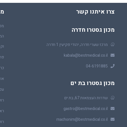
צרו איתנו קשר
מכ
מכו
מכון גסטרו חדרה
המר
מרכז שערי חדרה, יהודי פקיעין 1 חדרה
וקו
kabala@bestmedical.co.il
פר
04-6191885
כרכ
או
מכון גסטרו בת ים
עפ
שדרות העצמאות 67, בת ים
רופ
gastro@bestmedical.co.il
ראו
machonim@bestmedical.co.il
רופ