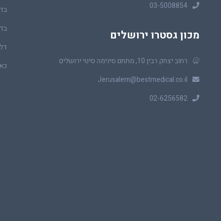
03-5008854
בדי
בדי
מכון גסטרו ירושלים
דלי
רחוב יצחק רבין 10, מתחם סינימה סיטי ירושלים
כאב
Jerusalem@bestmedical.co.il
02-6256582