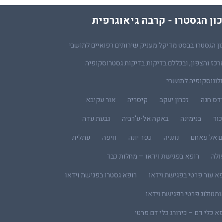
ון הגסטרו - קרבה גיאוגרפית
ן הגסטרו בבסט מדיקל מעניק שירותים רפואיים לתושבי
כז והצפון, ובכללם בדיקות בדיקות גסטרוסקופיה
לונוסקופיה לתושבי:
דס חנה
זכרון יעקב
קיסריה
אור עקיבא
ור
בנימינה
באקה אל-ע'רביה
גבעת עדה
ם אל פאחם
נתניה
כפר יונה
חיפה
עתלית
ולה
רופא בפגישת וידאו – מחלות כבד
א עור פרטי בפגישת וידאו
רופא גסטרו בפגישת וידאו
מטולוג פרטי בפגישת וידאו
א כלי דם – כירורג כלי דם פרטי