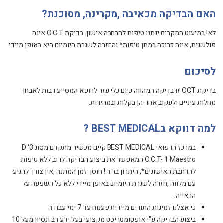
האם הבדיקה מכאיבה ,מקרינה, מסוכנת?
לא! במיעוט המקרים ינתנו טיפות להרחבה אישון.
בדיקת O.C.T אינה
פולשנית, אינה כרוכה במתן טיפות* והחזרה לשגרת היומיום היא באופן מיידי.
לסיכום
בדיקת OCT זו בדיקה המהווה כיום כלי עזר לרופא המסייע רבות לאבחן
מחלות עיניים ולעקוב אחריהן בקלות ובמהירות.
למה דווקא בBEST MEDICAL ?
במרכז הרפואי BEST MEDICAL קיים מכשיר מתקדם מסוג 3' D
O.C.T- 1 Maestro המאפשר את ביצוע הבדיקה לרוב ללא טיפות
להרחבת האישונים*, היתרון ברור ! חוסך זמן המתנה ,אין צורך להגיע
עם מלווה ,חזרה לשגרת היומיום באופן מיידי ללא כל השפעה על
הראייה.
כי אצלנו זמינות התורים מיידית פענוח עד 7 ימי עבודה
ביצוע הבדיקה ע"י אופטומטריסט מקצועי בעל ידע רב ונסיון מעל 10