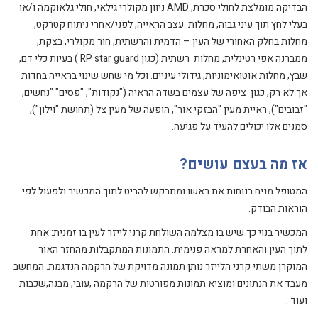
הבדיקה מומלצת לחולי סכרת, AMD ניוון מקולרי גילאי, חולי גלאוקמה ו/או
בעלי לחץ תוך עיני גבוה, מחלות עצב הראייה, לפני/אחרי ניתוח קטרקט,
מחלות בחלק האחורי של העין – הדמית והרשתית, חור מקולרי, בצקת,
ממברנה אפי רטינלית, מחלות רשתית (כגון RP star guard ) בעיות כלי דם,
שבץ, מחלות אוטואימוניות, גידולי עיניים. וכל מי שחש שינוי בראייה בחדות
אך לא רק, כגון ציפה של עצמים בשדה הראיה ("נקודות", "פסים" "נחשים,
"זבובים"), ראיית מעין "הבזקי אור", הופעה של מעין צל (תחושת "וילון"),
סמנים אלו יכולים להעיד על פגיעה.
אז מה בעצם עושים?
המטופל מניח בנוחות את ראשו ומתבקש להביט לתוך המכשיר ולפעול לפי
הוראות הבודק.
המכשיר בנוי כך שיש בו מצלמה השולחת קרני לייזר לעין בו זמנית: אחת
לתוך העין והאחרת למראה פנימית. התמונות המתקבלות מהחזר האור
המוקרן משתי קרני הלייזר נותן תמונה מדויקת של הרקמה הנדגמת. המחשב
מעבד את הנתונים ומוציא תמונות מפורטות של הרקמה ,עובי, מבנה,שכבות
ועוד ​.