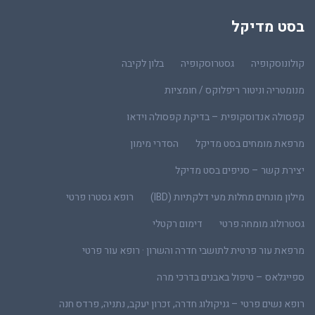
בסט מדיקל
קולונוסקופיה
גסטרוסקופיה
בלון לקיבה
מנומטריה וניטור ריפלוקס / חומציות
קפסולה אנדוסקופית – בדיקת קפסולה וידאו
מרפאת מומחים בסט מדיקל
הסדרי מימון
יצירת קשר – סניפים בסט מדיקל
מילון מונחים מחלות מעי דלקתיות (IBD)
רופא גסטרו פרטי
גסטרולוג מומחה פרטי
דימום רקטלי
מרפאת עור פרטית לתושבי חדרה והשרון · רופא עור פרטי
ספייגלאס – טיפול באבנים בדרכי מרה
רופא נשים פרטי – גניקולוג חדרה, זכרון יעקב, נתניה, פרדס חנה