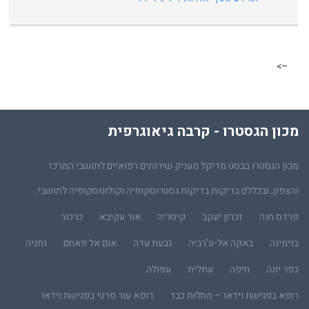
–>
מכון הגסטרו - קרבה גיאוגרפית
מכון הגסטרו בבסט מדיקל מעניק שירותים רפואיים לתושבי המרכז
והצפון, ובכללם בדיקות בדיקות גסטרוסקופיה וקולונוסקופיה לתושבי:
פרדס חנה
זכרון יעקב
קיסריה
אור עקיבא
כרכור
בנימינה
באקה אל-ע'רביה
גבעת עדה
אום אל פאחם
נתניה
כפר יונה
חיפה
עתלית
עפולה
רופא בפגישת וידאו – מחלות כבד
רופא עור פרטי בפגישת וידאו