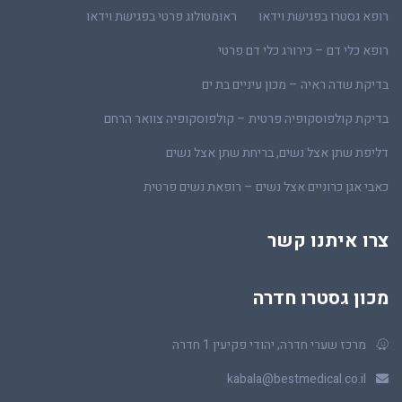
רופא גסטרו בפגישת וידאו
ראומטולוג פרטי בפגישת וידאו
רופא כלי דם – כירורג כלי דם פרטי
בדיקת שדה ראיה – מכון עיניים בת ים
בדיקת קולפוסקופיה פרטית – קולפוסקופיה צוואר הרחם
דליפת שתן אצל נשים, בריחת שתן אצל נשים
כאבי אגן כרוניים אצל נשים – רופאת נשים פרטית
צרו איתנו קשר
מכון גסטרו חדרה
מרכז שערי חדרה, יהודי פקיעין 1 חדרה
kabala@bestmedical.co.il