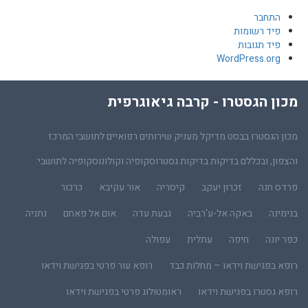
התחבר
פיד רשומות
פיד תגובות
WordPress.org
מכון הגסטרו - קרבה גיאוגרפית
מכון הגסטרו בבסט מדיקל מעניק שירותים רפואיים לתושבי המרכז
והצפון, ובכללם בדיקות בדיקות גסטרוסקופיה וקולונוסקופיה לתושבי:
פרדס חנה
זכרון יעקב
קיסריה
אור עקיבא
כרכור
בנימינה
באקה אל-ע'רביה
גבעת עדה
אום אל פאחם
נתניה
כפר יונה
חיפה
עתלית
עפולה
רופא בפגישת וידאו – מחלות כבד
רופא עור פרטי בפגישת וידאו
רופא גסטרו בפגישת וידאו
ראומטולוג פרטי בפגישת וידאו