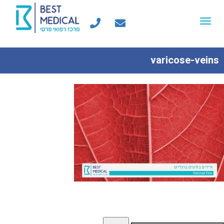
Toggle
navigation
varicose-veins