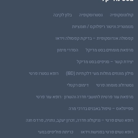
קולונוסקופיה
גסטרוסקופיה
בלון לקיבה
מנומטריה וניטור ריפלוקס / חומציות
קפסולה אנדוסקופית – בדיקת קפסולה וידאו
מרפאת מומחים בסט מדיקל
הסדרי מימון
יצירת קשר – סניפים בסט מדיקל
מילון מונחים מחלות מעי דלקתיות (IBD)
רופא גסטרו פרטי
גסטרולוג מומחה פרטי
דימום רקטלי
מרפאת עור פרטית לתושבי חדרה והשרון · רופא עור פרטי
ספייגלאס – טיפול באבנים בדרכי מרה
רופא נשים פרטי – גניקולוג חדרה, זכרון יעקב, נתניה, פרדס חנה
רופא נשים פרטי בפגישת וידאו
כריתת פוליפים במעי