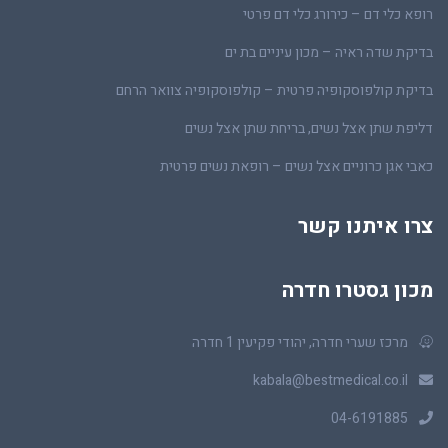
רופא כלי דם – כירורג כלי דם פרטי
בדיקת שדה ראיה – מכון עיניים בת ים
בדיקת קולפוסקופיה פרטית – קולפוסקופיה צוואר הרחם
דליפת שתן אצל נשים, בריחת שתן אצל נשים
כאבי אגן כרוניים אצל נשים – רופאת נשים פרטית
צרו איתנו קשר
מכון גסטרו חדרה
מרכז שערי חדרה, יהודי פקיעין 1 חדרה
kabala@bestmedical.co.il
04-6191885