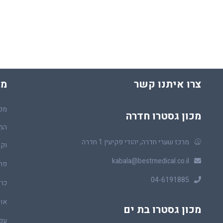
צרו איתנו קשר
מכ
מכו
מכון גסטרו חדרה
המר
מרכז שערי חדרה, יהודי פקיעין 1 חדרה
וקו
kabala@bestmedical.co.il
פר
04-6191885
כרכ
או
מכון גסטרו בת ים
עפ