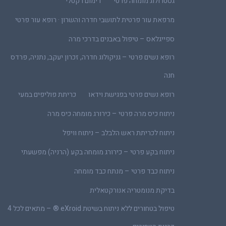
גסטרולוג מומחה פרטי
דימום רקטלי
מרפאת עור פרטית לתושבי חדרה והשרון · רופא עור פרטי
ספייגלאס – טיפול באבנים בדרכי מרה
רופא נשים פרטי – גניקולוג חדרה, זכרון יעקב, נתניה, פרדס
חנה
רופא נשים פרטי בפגישת וידאו
כריתת פוליפים במעי
ניתוח כיס מרה פרטי – כירורג מומחה כיס מרה
ניתוח לכריתת ראש הלבלב – ניתוח וויפל
ניתוח בקע פרטי – כירורג מומחה בקע (הרניה) מפשעתי
ניתוח כבד פרטי – מנתח כבד מומחה
בדיקת מנומטריה אנורקטאלית
טיפול בטחורים ללא ניתוח בשיטת eXroid ® – מתאים לכל 4