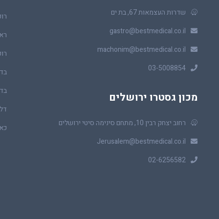
שדרות העצמאות 67, בת ים
רופ
gastro@bestmedical.co.il
ראו
machonim@bestmedical.co.il
רופ
03-5008854
בדי
בדי
מכון גסטרו ירושלים
דלי
רחוב יצחק רבין 10, מתחם סינימה סיטי ירושלים
כאב
Jerusalem@bestmedical.co.il
02-6256582