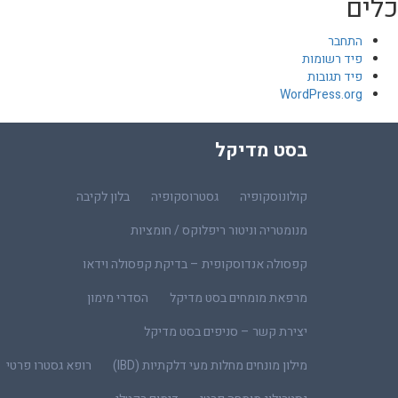
כלים
התחבר
פיד רשומות
פיד תגובות
WordPress.org
בסט מדיקל
קולונוסקופיה
גסטרוסקופיה
בלון לקיבה
מנומטריה וניטור ריפלוקס / חומציות
קפסולה אנדוסקופית – בדיקת קפסולה וידאו
מרפאת מומחים בסט מדיקל
הסדרי מימון
יצירת קשר – סניפים בסט מדיקל
מילון מונחים מחלות מעי דלקתיות (IBD)
רופא גסטרו פרטי