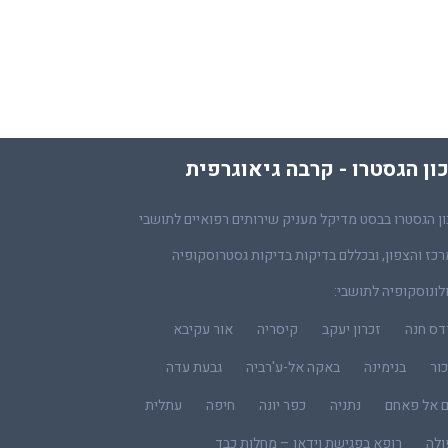
ון הגסטרו - קרבה גיאוגרפית
ן הגסטרו בבסט מדיקל מעניק שירותים רפואיים לתושבי
כז והצפון, ובכללם בדיקות בדיקות גסטרוסקופיה
לונוסקופיה לתושבי:
דס חנה
זכרון יעקב
קיסריה
אור עקיבא
ור
בנימינה
באקה אל-ע'רביה
גבעת עדה
ם אל פאחם
נתניה
כפר יונה
חיפה
עתלית
ולה
רופא בפגישת וידאו – מחלות כבד