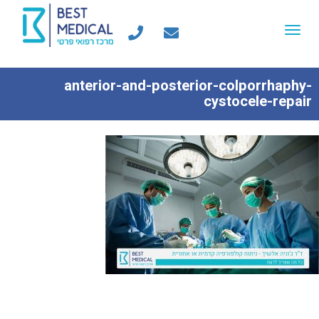
Toggle
navigation
anterior-and-posterior-colporrhaphy-
cystocele-repair