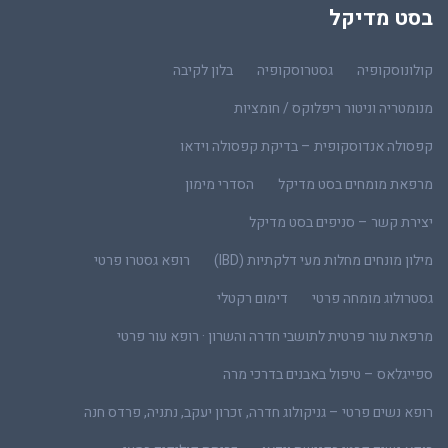
בסט מדיקל
קולונוסקופיה
גסטרוסקופיה
בלון לקיבה
מנומטריה וניטור ריפלוקס / חומציות
קפסולה אנדוסקופית – בדיקת קפסולה וידאו
מרפאת מומחים בסט מדיקל
הסדרי מימון
יצירת קשר – סניפים בסט מדיקל
מילון מונחים מחלות מעי דלקתיות (IBD)
רופא גסטרו פרטי
גסטרולוג מומחה פרטי
דימום רקטלי
מרפאת עור פרטית לתושבי חדרה והשרון · רופא עור פרטי
ספייגלאס – טיפול באבנים בדרכי מרה
רופא נשים פרטי – גניקולוג חדרה, זכרון יעקב, נתניה, פרדס חנה