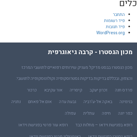
כלים
התחבר
פיד רשומות
פיד תגובות
WordPress.org
מכון הגסטרו - קרבה גיאוגרפית
מכון הגסטרו בבסט מדיקל מעניק שירותים רפואיים לתושבי המרכז
והצפון, ובכללם בדיקות בדיקות גסטרוסקופיה וקולונוסקופיה לתושבי:
פרדס חנה
זכרון יעקב
קיסריה
אור עקיבא
כרכור
בנימינה
באקה אל-ע'רביה
גבעת עדה
אום אל פאחם
נתניה
כפר יונה
חיפה
עתלית
עפולה
רופא בפגישת וידאו – מחלות כבד
רופא עור פרטי בפגישת וידאו
רופא גסטרו בפגישת וידאו
ראומטולוג פרטי בפגישת וידאו