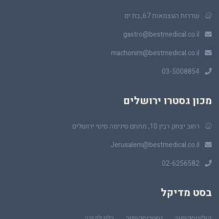
שדרות העצמאות 67, בת ים
gastro@bestmedical.co.il
machonim@bestmedical.co.il
03-5008854
מכון גסטרו ירושלים
רחוב יצחק רבין 10, מתחם סינימה סיטי ירושלים
Jerusalem@bestmedical.co.il
02-6256582
בסט מדיקל
קולונוסקופיה
גסטרוסקופיה
בלון לקיבה