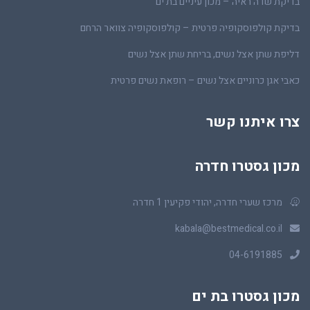
בדיקת שדה ראיה – מכון עיניים בת ים
בדיקת קולפוסקופיה פרטית – קולפוסקופיה צוואר הרחם
דליפת שתן אצל נשים, בריחת שתן אצל נשים
כאבי אגן כרוניים אצל נשים – רופאת נשים פרטית
צרו איתנו קשר
מכון גסטרו חדרה
מרכז שערי חדרה, יהודי פקיעין 1 חדרה
kabala@bestmedical.co.il
04-6191885
מכון גסטרו בת ים