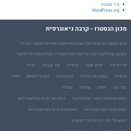
פיד תגובות
WordPress.org
מכון הגסטרו - קרבה גיאוגרפית
מכון הגסטרו בבסט מדיקל מעניק שירותים רפואיים לתושבי המרכז
והצפון, ובכללם בדיקות בדיקות גסטרוסקופיה וקולונוסקופיה לתושבי:
פרדס חנה
זכרון יעקב
קיסריה
אור עקיבא
כרכור
בנימינה
באקה אל-ע'רביה
גבעת עדה
אום אל פאחם
נתניה
כפר יונה
חיפה
עתלית
עפולה
רופא בפגישת וידאו – מחלות כבד
רופא עור פרטי בפגישת וידאו
רופא גסטרו בפגישת וידאו
ראומטולוג פרטי בפגישת וידאו
רופא כלי דם – כירורג כלי דם פרטי