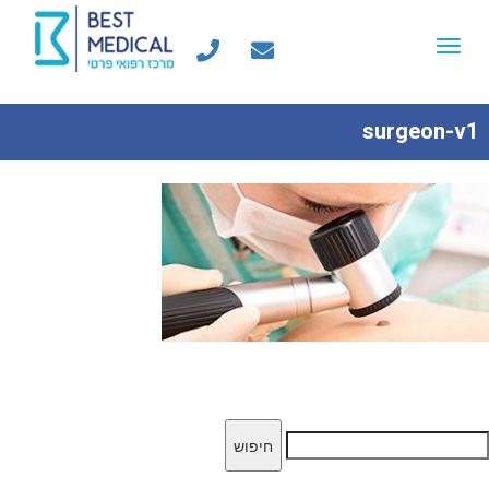
Toggle
navigation
surgeon-v1
יפוש: