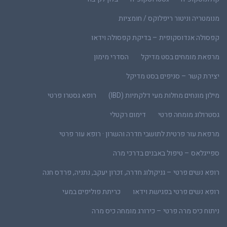
מנומטריה וניטור ריפלוקס / חומציות
קפסולה אנדוסקופית – בדיקת קפסולה וידאו
מרפאת מומחים בסט מדיקל
הסדרי מימון
יצירת קשר – סניפים בסט מדיקל
מילון מונחים מחלות מעי דלקתיות (IBD)
רופא גסטרו פרטי
גסטרולוג מומחה פרטי
דימום רקטלי
מרפאת עור פרטית לתושבי חדרה והשרון · רופא עור פרטי
ספייגלאס – טיפול באבנים בדרכי מרה
רופא נשים פרטי – גניקולוג חדרה, זכרון יעקב, נתניה, פרדס חנה
רופא נשים פרטי בפגישת וידאו
כריתת פוליפים במעי
ניתוח כיס מרה פרטי – כירורג מומחה כיס מרה