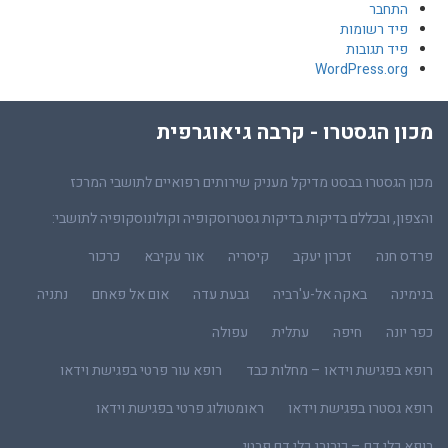
התחבר
פיד רשומות
פיד תגובות
WordPress.org
מכון הגסטרו - קרבה גיאוגרפית
מכון הגסטרו בבסט מדיקל מעניק שירותים רפואיים לתושבי המרכז
והצפון, ובכללם בדיקות בדיקות גסטרוסקופיה וקולונוסקופיה לתושבי:
פרדס חנה
זכרון יעקב
קיסריה
אור עקיבא
כרכור
בנימינה
באקה אל-ע'רביה
גבעת עדה
אום אל פאחם
נתניה
כפר יונה
חיפה
עתלית
עפולה
רופא בפגישת וידאו – מחלות כבד
רופא עור פרטי בפגישת וידאו
רופא גסטרו בפגישת וידאו
ראומטולוג פרטי בפגישת וידאו
רופא כלי דם – כירורג כלי דם פרטי