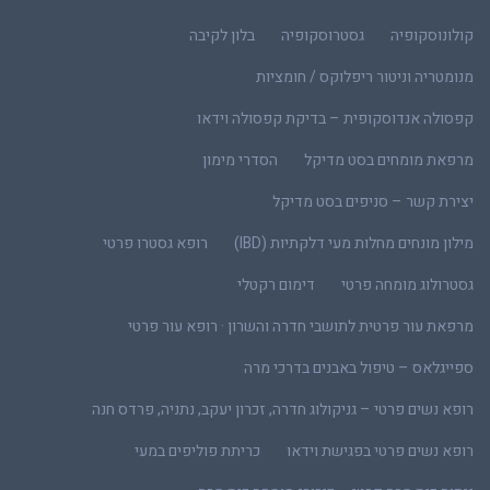
קולונוסקופיה
גסטרוסקופיה
בלון לקיבה
מנומטריה וניטור ריפלוקס / חומציות
קפסולה אנדוסקופית – בדיקת קפסולה וידאו
מרפאת מומחים בסט מדיקל
הסדרי מימון
יצירת קשר – סניפים בסט מדיקל
מילון מונחים מחלות מעי דלקתיות (IBD)
רופא גסטרו פרטי
גסטרולוג מומחה פרטי
דימום רקטלי
מרפאת עור פרטית לתושבי חדרה והשרון · רופא עור פרטי
ספייגלאס – טיפול באבנים בדרכי מרה
רופא נשים פרטי – גניקולוג חדרה, זכרון יעקב, נתניה, פרדס חנה
רופא נשים פרטי בפגישת וידאו
כריתת פוליפים במעי