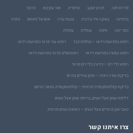
פרדס חנה
זכרון יעקב
קיסריה
אור עקיבא
כרכור
בנימינה
באקה אל-ע'רביה
גבעת עדה
אום אל פאחם
נתניה
כפר יונה
חיפה
עתלית
עפולה
רופא בפגישת וידאו – מחלות כבד
רופא עור פרטי בפגישת וידאו
רופא גסטרו בפגישת וידאו
ראומטולוג פרטי בפגישת וידאו
רופא כלי דם – כירורג כלי דם פרטי
בדיקת שדה ראיה – מכון עיניים בת ים
בדיקת קולפוסקופיה פרטית – קולפוסקופיה צוואר הרחם
דליפת שתן אצל נשים, בריחת שתן אצל נשים
כאבי אגן כרוניים אצל נשים – רופאת נשים פרטית
צרו איתנו קשר