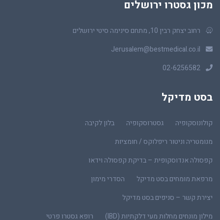
מכון גסטרו ירושלים
רחוב יצחק רבין 10, מתחם סינימה סיטי ירושלים
Jerusalem@bestmedical.co.il
02-6256582
בסט מדיקל
קולונוסקופיה
גסטרוסקופיה
בלון לקיבה
מנומטריה וניטור ריפלוקס / חומציות
קפסולה אנדוסקופית – בדיקת קפסולה וידאו
מרפאת מומחים בסט מדיקל
הסדרי מימון
יצירת קשר – סניפים בסט מדיקל
מילון מונחים מחלות מעי דלקתיות (IBD)
רופא גסטרו פרטי