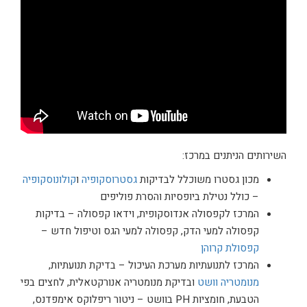
השירותים הניתנים במרכז:
מכון גסטרו משוכלל לבדיקות
גסטרוסקופיה
ו
קולונוסקופיה
– כולל נטילת ביופסיות והסרת פוליפים
המרכז לקפסולה אנדוסקופית, וידאו קפסולה – בדיקות
קפסולה למעי הדק, קפסולה למעי הגס וטיפול חדש –
קפסולת קרוהן
המרכז לתנועתיות מערכת העיכול – בדיקת תנועתיות,
מנומטריה וושט
ובדיקת מנומטריה אנורקטאלית, לחצים בפי
הטבעת, חומציות PH בוושט – ניטור ריפלוקס אימפדנס,