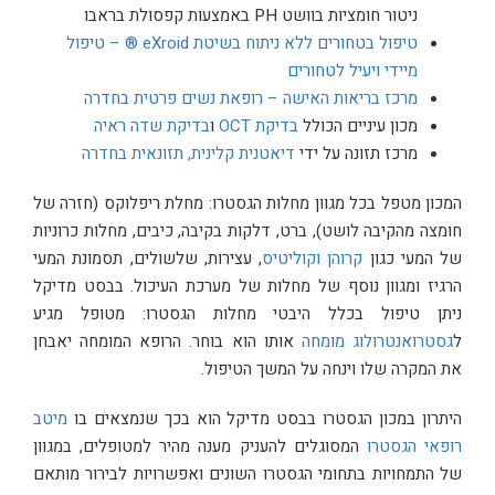
ניטור חומציות בוושט PH באמצעות קפסולת בראבו
טיפול בטחורים ללא ניתוח בשיטת eXroid ® – טיפול
מיידי ויעיל לטחורים
מרכז בריאות האישה – רופאת נשים פרטית בחדרה
מכון עיניים הכולל
בדיקת OCT
ו
בדיקת שדה ראיה
מרכז תזונה על ידי
דיאטנית קלינית, תזונאית בחדרה
המכון מטפל בכל מגוון מחלות הגסטרו: מחלת ריפלוקס (חזרה של
חומצה מהקיבה לושט), ברט, דלקות בקיבה, כיבים, מחלות כרוניות
של המעי כגון
קרוהן וקוליטיס
, עצירות, שלשולים, תסמונת המעי
הרגיז ומגוון נוסף של מחלות של מערכת העיכול. בבסט מדיקל
ניתן טיפול בכלל היבטי מחלות הגסטרו: מטופל מגיע
ל
גסטרואנטרולוג מומחה
אותו הוא בוחר. הרופא המומחה יאבחן
את המקרה שלו וינחה על המשך הטיפול.
היתרון במכון הגסטרו בבסט מדיקל הוא בכך שנמצאים בו
מיטב
רופאי הגסטרו
המסוגלים להעניק מענה מהיר למטופלים, במגוון
של התמחויות בתחומי הגסטרו השונים ואפשרויות לבירור מותאם