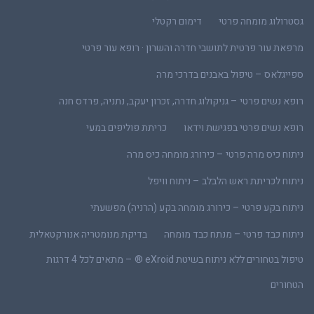
גסטרולוג מומחה פרטי
דימום רקטלי
מרפאת עור פרטית לתושבי חדרה והשרון · רופא עור פרטי
ספייגלאס – טיפול באבנים בדרכי מרה
רופא נשים פרטי – גניקולוג חדרה, זכרון יעקב, נתניה, פרדס חנה
רופא נשים פרטי בפגישת וידאו
כריתת פוליפים במעי
ניתוח כיס מרה פרטי – כירורג מומחה כיס מרה
ניתוח לכריתת ראש הלבלב – ניתוח וויפל
ניתוח בקע פרטי – כירורג מומחה בקע (הרניה) מפשעתי
ניתוח כבד פרטי – מנתח כבד מומחה
בדיקת מנומטריה אנורקטאלית
טיפול בטחורים ללא ניתוח בשיטת eXroid ® – מתאים לכל 4 דרגות
הטחורים