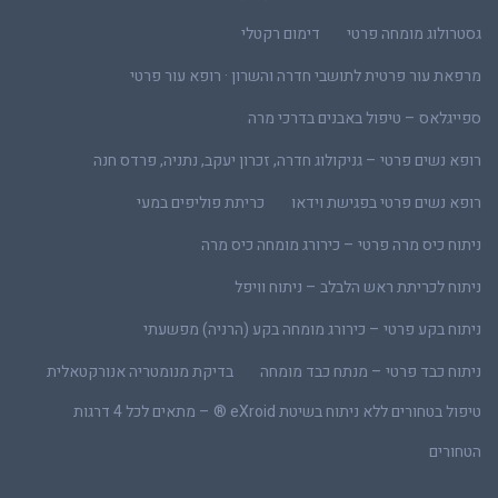
גסטרולוג מומחה פרטי
דימום רקטלי
מרפאת עור פרטית לתושבי חדרה והשרון · רופא עור פרטי
ספייגלאס – טיפול באבנים בדרכי מרה
רופא נשים פרטי – גניקולוג חדרה, זכרון יעקב, נתניה, פרדס חנה
רופא נשים פרטי בפגישת וידאו
כריתת פוליפים במעי
ניתוח כיס מרה פרטי – כירורג מומחה כיס מרה
ניתוח לכריתת ראש הלבלב – ניתוח וויפל
ניתוח בקע פרטי – כירורג מומחה בקע (הרניה) מפשעתי
ניתוח כבד פרטי – מנתח כבד מומחה
בדיקת מנומטריה אנורקטאלית
טיפול בטחורים ללא ניתוח בשיטת eXroid ® – מתאים לכל 4 דרגות
הטחורים