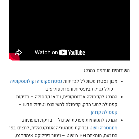
השירותים הניתנים במרכז:
מכון גסטרו משוכלל לבדיקות
גסטרוסקופיה
ו
קולונוסקופיה
– כולל נטילת ביופסיות והסרת פוליפים
המרכז לקפסולה אנדוסקופית, וידאו קפסולה – בדיקות
קפסולה למעי הדק, קפסולה למעי הגס וטיפול חדש –
קפסולת קרוהן
המרכז לתנועתיות מערכת העיכול – בדיקת תנועתיות,
מנומטריה וושט
ובדיקת מנומטריה אנורקטאלית, לחצים בפי
הטבעת, חומציות PH בוושט – ניטור ריפלוקס אימפדנס,