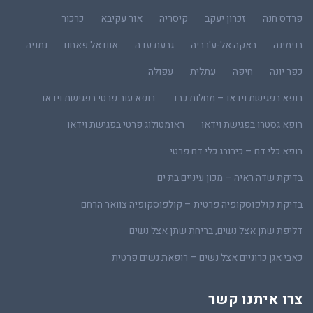
פרדס חנה
זכרון יעקב
קיסריה
אור עקיבא
כרכור
בנימינה
באקה אל-ע'רביה
גבעת עדה
אום אל פאחם
נתניה
כפר יונה
חיפה
עתלית
עפולה
רופא בפגישת וידאו – מחלות כבד
רופא עור פרטי בפגישת וידאו
רופא גסטרו בפגישת וידאו
ראומטולוג פרטי בפגישת וידאו
רופא כלי דם – כירורג כלי דם פרטי
בדיקת שדה ראיה – מכון עיניים בת ים
בדיקת קולפוסקופיה פרטית – קולפוסקופיה צוואר הרחם
דליפת שתן אצל נשים, בריחת שתן אצל נשים
כאבי אגן כרוניים אצל נשים – רופאת נשים פרטית
צרו איתנו קשר