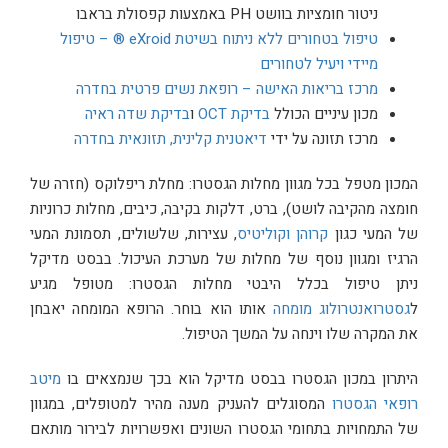
ניטור חומציות בוושט PH באמצעות קפסולת בראבו
טיפול בטחורים ללא ניתוח בשיטת eXroid ® – טיפול
מיידי ויעיל לטחורים
מרכז בריאות האישה – רופאת נשים פרטית בחדרה
מכון עיניים הכולל
בדיקת OCT
ו
בדיקת שדה ראיה
מרכז תזונה על ידי
דיאטנית קלינית, תזונאית בחדרה
המכון מטפל בכל מגוון מחלות הגסטרו: מחלת ריפלוקס (חזרה של
חומצה מהקיבה לושט), ברט, דלקות בקיבה, כיבים, מחלות כרוניות
של המעי כגון
קרוהן וקוליטיס
, עצירות, שלשולים, תסמונת המעי
הרגיז ומגוון נוסף של מחלות של מערכת העיכול. בבסט מדיקל
ניתן טיפול בכלל היבטי מחלות הגסטרו: מטופל מגיע
ל
גסטרואנטרולוג מומחה
אותו הוא בוחר. הרופא המומחה יאבחן
את המקרה שלו וינחה על המשך הטיפול.
היתרון במכון הגסטרו בבסט מדיקל הוא בכך שנמצאים בו
מיטב
רופאי הגסטרו
המסוגלים להעניק מענה מהיר למטופלים, במגוון
של התמחויות בתחומי הגסטרו השונים ואפשרויות לבירור מותאם