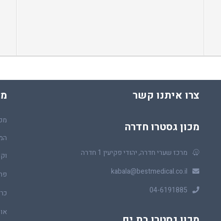
צרו איתנו קשר
מכ
מכו
מכון גסטרו חדרה
המר
מרכז שערי חדרה, יהודי פקיעין 1 חדרה
וקו
kabala@bestmedical.co.il
פר
04-6191885
כרכ
או
מכון גסטרו בת ים