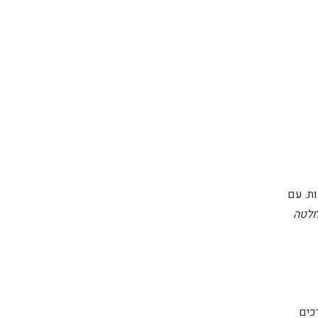
דות. עם
חלטה
כים