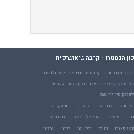
ון הגסטרו - קרבה גיאוגרפית
ן הגסטרו בבסט מדיקל מעניק שירותים רפואיים לתושבי
כז והצפון, ובכללם בדיקות בדיקות גסטרוסקופיה
לונוסקופיה לתושבי:
דס חנה
זכרון יעקב
קיסריה
אור עקיבא
ור
בנימינה
באקה אל-ע'רביה
גבעת עדה
ם אל פאחם
נתניה
כפר יונה
חיפה
עתלית