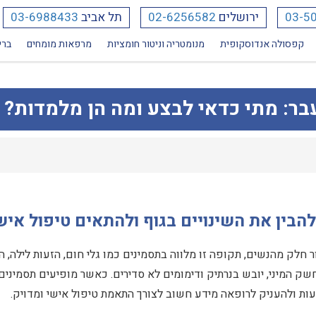
03-5
ירושלים
02-6256582
תל אביב
03-6988433
קפסולה אנדוסקופית
מנומטריה וניטור חומציות
מרפאות מומחים
ברי
בר: מתי כדאי לבצע ומה הן מלמדות?
להבין את השינויים בגוף ולהתאים טיפול איש
 חלק מהנשים, תקופה זו מלווה בתסמינים כמו גלי חום, הזעות לילה, 
בחשק המיני, יובש בנרתיק ודימומים לא סדירים. כאשר מופיעים תסמינים 
פעות ולהעניק לרופאה מידע חשוב לצורך התאמת טיפול אישי ומדויק.