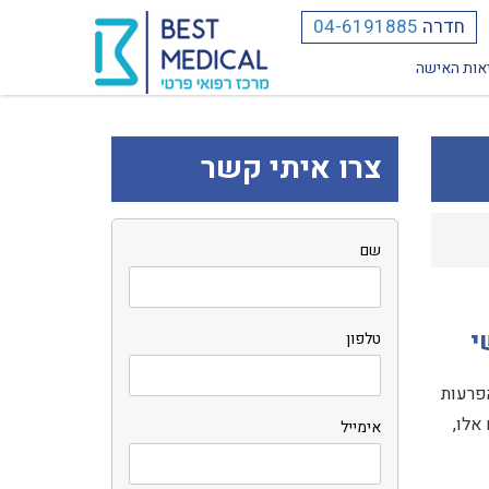
חדרה
04-6191885
אות האישה
צרו איתי קשר
שם
י
טלפון
הפרעות
אלו,
אימייל