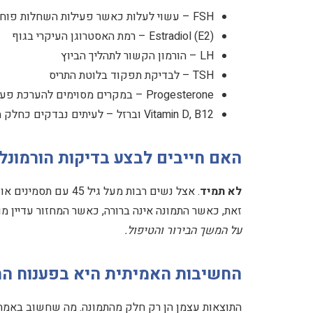
FSH – עשוי לעלות כאשר פעילות השחלות פוחתת
Estradiol (E2) – רמת האסטרוגן העיקרי בגוף
LH – הורמון הקשור לתהליך הביוץ
TSH – לבדיקת תפקוד בלוטת התריס
Progesterone – במקרים מסוימים להערכת פעילות הורמונלית
Vitamin D, B12 וברזל – לעיתים נבדקים כחלק מבירור עייפות ותסמינים נוספים
האם חייבים לבצע בדיקות הורמונלי
לא תמיד
. אצל נשים רבות מעל 
זאת, כאשר התמונה אינה ברורה, כאשר המחזור עדיין מ
על המשך הבירור והטיפול.
החשיבות האמיתית היא בפענוח הת
התוצאות עצמן הן רק חלק מהתמונה. מה שחשוב באמת ה