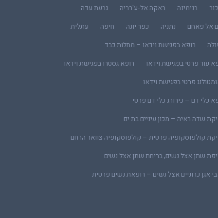
ור
בנימינה
באקה אל-ע'רביה
גבעת עדה
ם אל פאחם
נתניה
כפר יונה
חיפה
עתלית
ולה
רופא בפגישת וידאו – מחלות כבד
א עור פרטי בפגישת וידאו
רופא גסטרו בפגישת וידאו
מטולוג פרטי בפגישת וידאו
א כלי דם – כירורג כלי דם פרטי
קת שדה ראיה – מכון עיניים בת ים
קת קולפוסקופיה פרטית – קולפוסקופיה צוואר הרחם
פת שתן אצל נשים, בריחת שתן אצל נשים
י אגן כרוניים אצל נשים – רופאת נשים פרטית