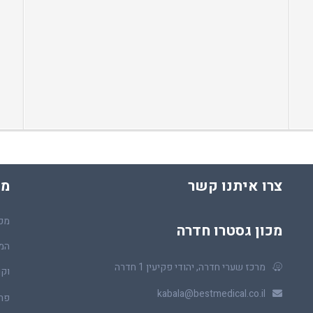
צרו איתנו קשר
מכ
מכו
מכון גסטרו חדרה
המר
מרכז שערי חדרה, יהודי פקיעין 1 חדרה
וקו
kabala@bestmedical.co.il
פר