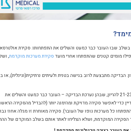
ימד?
 בשלב שבו העובר כבר כמעט והשלים את התפתחותו. סקירת אולטרסאו
אפילו מומים קטנים שהתפתחו אחרי מועד
סקירת מערכות מוקדמת
, ושל
ערכות מאוחרת מומלצת בשבועות 21-23 להריון. הבדיקה מתבצעת לרוב בגישה בטנית ולעיתים נרתיקית(וגינלית), א
שמה של הבדיקה מעיד על חשיבותה. בין השבועות ה-21-23 להריון, שבהן נערכת הבדיקה – העובר כבר כמעט והשלים את
דיין כדי לאפשר סקירה מדויקת ומהימנה יותר (להבדיל מהסקירה הראשו
התפתחו כל מערכות גופו של העובר). סקירה מאוחרת זו מגלה אחוז גבו
הסקירה המוקדמת, ושלא הצליחו לאתר אותם בשלב המוקדם של ההריו
את העובר בצורה טכנולוגית מתקדמת !