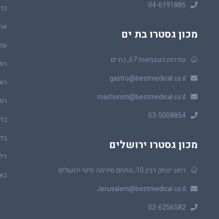
04-6191885
כרכ
או
מכון גסטרו בת ים
עפ
שדרות העצמאות 67, בת ים
רופ
gastro@bestmedical.co.il
ראו
machonim@bestmedical.co.il
רופ
03-5008854
בדי
בדי
מכון גסטרו ירושלים
דלי
רחוב יצחק רבין 10, מתחם סינימה סיטי ירושלים
כאב
Jerusalem@bestmedical.co.il
02-6256582