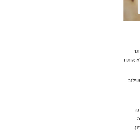
נד
א אותרו
ו בשילוב
נה
ה
ן.