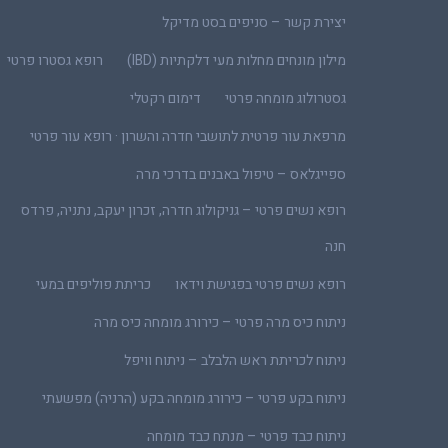
יצירת קשר – סניפים בסט מדיקל
מילון מונחים מחלות מעי דלקתיות (IBD)
רופא גסטרו פרטי
גסטרולוג מומחה פרטי
דימום רקטלי
מרפאת עור פרטית לתושבי חדרה והשרון · רופא עור פרטי
ספייגלאס – טיפול באבנים בדרכי מרה
רופא נשים פרטי – גניקולוג חדרה, זכרון יעקב, נתניה, פרדס
חנה
רופא נשים פרטי בפגישת וידאו
כריתת פוליפים במעי
ניתוח כיס מרה פרטי – כירורג מומחה כיס מרה
ניתוח לכריתת ראש הלבלב – ניתוח וויפל
ניתוח בקע פרטי – כירורג מומחה בקע (הרניה) מפשעתי
ניתוח כבד פרטי – מנתח כבד מומחה