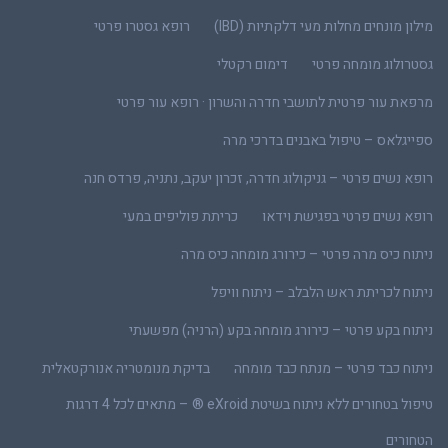
מילון מונחים מחלות מעי דלקתיות (IBD)
רופא גסטרו פרטי
גסטרולוג מומחה פרטי
דימום רקטלי
מרפאת עור פרטית לתושבי חדרה והשרון · רופא עור פרטי
ספייגלאס – טיפול באבנים בדרכי מרה
רופא נשים פרטי – גניקולוג חדרה, זכרון יעקב, נתניה, פרדס חנה
רופא נשים פרטי בפגישת וידאו
כריתת פוליפים במעי
ניתוח כיס מרה פרטי – כירורג מומחה כיס מרה
ניתוח לכריתת ראש הלבלב – ניתוח וויפל
ניתוח בקע פרטי – כירורג מומחה בקע (הרניה) מפשעתי
ניתוח כבד פרטי – מנתח כבד מומחה
בדיקת מנומטריה אנורקטאלית
טיפול בטחורים ללא ניתוח בשיטת eXroid ® – מתאים לכל 4 דרגות
הטחורים