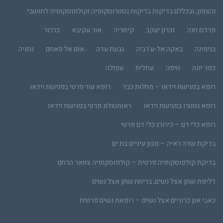
והצפון, ובכללם בדיקות בדיקות גסטרוסקופיה וקולונוסקופיה לתושבי:
פרדס חנה
זכרון יעקב
קיסריה
אור עקיבא
כרכור
בנימינה
באקה אל-ע'רביה
גבעת עדה
אום אל פאחם
נתניה
כפר יונה
חיפה
עתלית
עפולה
רופא בפגישת וידאו – מחלות כבד
רופא עור פרטי בפגישת וידאו
רופא גסטרו בפגישת וידאו
ראומטולוג פרטי בפגישת וידאו
רופא כלי דם – כירורג כלי דם פרטי
בדיקת שדה ראיה – מכון עיניים בת ים
בדיקת קולפוסקופיה פרטית – קולפוסקופיה צוואר הרחם
דליפת שתן אצל נשים, בריחת שתן אצל נשים
כאבי אגן כרוניים אצל נשים – רופאת נשים פרטית