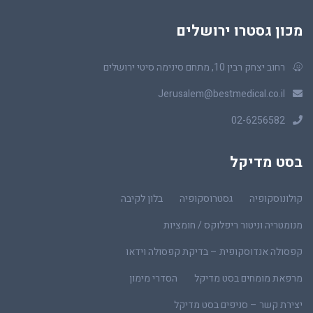
מכון גסטרו ירושלים
רחוב יצחק רבין 10, מתחם סינימה סיטי ירושלים
Jerusalem@bestmedical.co.il
02-6256582
בסט מדיקל
קולונוסקופיה
גסטרוסקופיה
בלון לקיבה
מנומטריה וניטור ריפלוקס / חומציות
קפסולה אנדוסקופית – בדיקת קפסולה וידאו
מרפאת מומחים בסט מדיקל
הסדרי מימון
יצירת קשר – סניפים בסט מדיקל