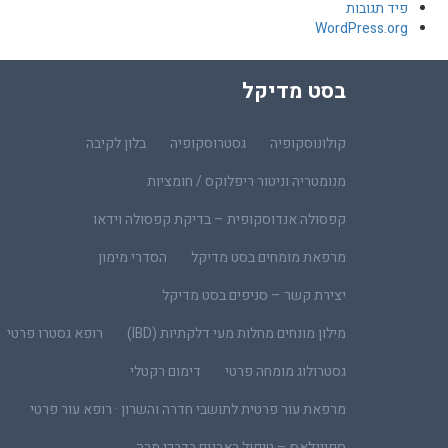
פיד תגובות
WordPress.org
בסט מדיקל
קולונוסקופיה
גסטרוסקופיה
בלון לקיבה
מנומטריה וניטור ריפלוקס / חומציות
קפסולה אנדוסקופית – בדיקת קפסולה וידאו
מרפאת מומחים בסט מדיקל
הסדרי מימון
יצירת קשר – סניפים בסט מדיקל
מילון מונחים מחלות מעי דלקתיות (IBD)
רופא גסטרו פרטי
גסטרולוג מומחה פרטי
דימום רקטלי
מרפאת עור פרטית לתושבי חדרה והשרון · רופא עור פרטי
ספייגלאס – טיפול באבנים בדרכי מרה