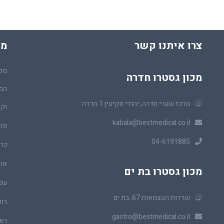
צרו איתנו קשר
מכ
מכו
מכון גסטרו חדרה
המר
מרכז שערי חדרה, יהודי פקיעין 1 חדרה
וקו
kabala@bestmedical.co.il
פר
04-6191885
כרכ
או
מכון גסטרו בת ים
עפ
שדרות העצמאות 67, בת ים
רופ
gastro@bestmedical.co.il
ראו