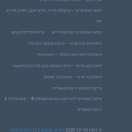
רופא נשים פרטי – גניקולוג חדרה, זכרון יעקב, נתניה, פרדס
חנה
רופא נשים פרטי בפגישת וידאו
כריתת פוליפים במעי
ניתוח כיס מרה פרטי – כירורג מומחה כיס מרה
ניתוח לכריתת ראש הלבלב – ניתוח וויפל
ניתוח בקע פרטי – כירורג מומחה בקע (הרניה) מפשעתי
ניתוח כבד פרטי – מנתח כבד מומחה
בדיקת מנומטריה אנורקטאלית
טיפול בטחורים ללא ניתוח בשיטת eXroid ® – מתאים לכל 4
דרגות הטחורים
© בסט מדיקל 2026 |
|
תנאי שימוש
מדיניות פרטיות