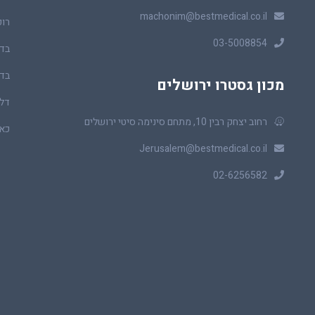
machonim@bestmedical.co.il
רופ
03-5008854
בדי
בדי
מכון גסטרו ירושלים
דלי
רחוב יצחק רבין 10, מתחם סינימה סיטי ירושלים
כאב
Jerusalem@bestmedical.co.il
02-6256582