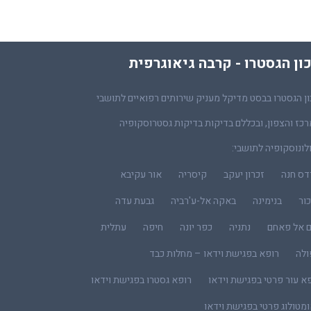
ון הגסטרו - קרבה גיאוגרפית
ן הגסטרו בבסט מדיקל מעניק שירותים רפואיים לתושבי
כז והצפון, ובכללם בדיקות בדיקות גסטרוסקופיה
לונוסקופיה לתושבי:
דס חנה
זכרון יעקב
קיסריה
אור עקיבא
ור
בנימינה
באקה אל-ע'רביה
גבעת עדה
ם אל פאחם
נתניה
כפר יונה
חיפה
עתלית
ולה
רופא בפגישת וידאו – מחלות כבד
א עור פרטי בפגישת וידאו
רופא גסטרו בפגישת וידאו
מטולוג פרטי בפגישת וידאו