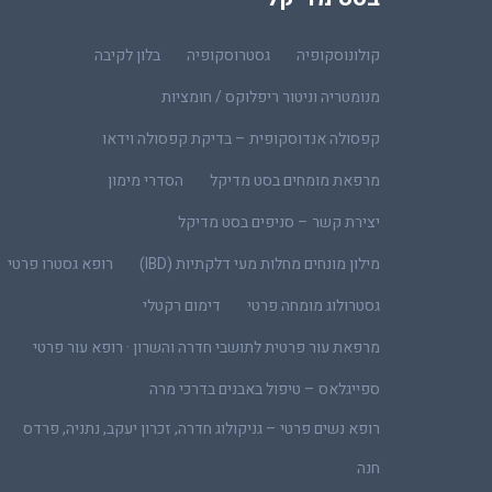
קולונוסקופיה
גסטרוסקופיה
בלון לקיבה
מנומטריה וניטור ריפלוקס / חומציות
קפסולה אנדוסקופית – בדיקת קפסולה וידאו
מרפאת מומחים בסט מדיקל
הסדרי מימון
יצירת קשר – סניפים בסט מדיקל
מילון מונחים מחלות מעי דלקתיות (IBD)
רופא גסטרו פרטי
גסטרולוג מומחה פרטי
דימום רקטלי
מרפאת עור פרטית לתושבי חדרה והשרון · רופא עור פרטי
ספייגלאס – טיפול באבנים בדרכי מרה
רופא נשים פרטי – גניקולוג חדרה, זכרון יעקב, נתניה, פרדס
חנה