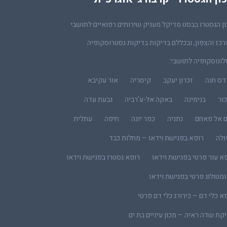
ן הגסטרו בבסט מדיקל מעניק שירותים רפואיים לתושבי
כז והצפון, ובכללם בדיקות בדיקות גסטרוסקופיה
לונוסקופיה לתושבי:
דס חנה
זכרון יעקב
קיסריה
אור עקיבא
ור
בנימינה
באקה אל-ע'רביה
גבעת עדה
ם אל פאחם
נתניה
כפר יונה
חיפה
עתלית
ולה
רופא בפגישת וידאו – מחלות כבד
א עור פרטי בפגישת וידאו
רופא גסטרו בפגישת וידאו
מטולוג פרטי בפגישת וידאו
א כלי דם – כירורג כלי דם פרטי
קת שדה ראיה – מכון עיניים בת ים