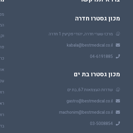
מכו
מכון גסטרו חדרה
המר
מרכז שערי חדרה, יהודי פקיעין 1 חדרה
וקו
kabala@bestmedical.co.il
פר
04-6191885
כרכ
או
מכון גסטרו בת ים
עפ
שדרות העצמאות 67, בת ים
רופ
gastro@bestmedical.co.il
ראו
machonim@bestmedical.co.il
רופ
03-5008854
בדי