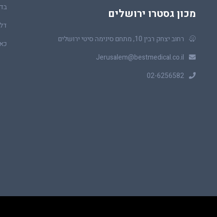
בדי
מכון גסטרו ירושלים
דלי
רחוב יצחק רבין 10, מתחם סינימה סיטי ירושלים
כאב
Jerusalem@bestmedical.co.il
02-6256582