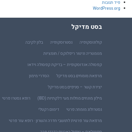
פיד תגובות
WordPress.org
בסט מדיקל
קולונוסקופיה
גסטרוסקופיה
בלון לקיבה
מנומטריה וניטור ריפלוקס / חומציות
קפסולה אנדוסקופית – בדיקת קפסולה וידאו
מרפאת מומחים בסט מדיקל
הסדרי מימון
יצירת קשר – סניפים בסט מדיקל
מילון מונחים מחלות מעי דלקתיות (IBD)
רופא גסטרו פרטי
גסטרולוג מומחה פרטי
דימום רקטלי
מרפאת עור פרטית לתושבי חדרה והשרון · רופא עור פרטי
ספייגלאס – טיפול באבנים בדרכי מרה