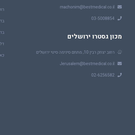
machonim@bestmedical.co.il
רופ
03-5008854
בדי
בדי
מכון גסטרו ירושלים
דלי
רחוב יצחק רבין 10, מתחם סינימה סיטי ירושלים
כאב
Jerusalem@bestmedical.co.il
02-6256582