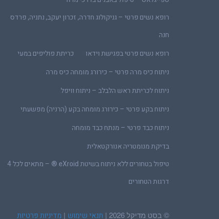
רופא נשים פרטי – גניקולוג חדרה, זכרון יעקב, נתניה, פרדס
חנה
רופא נשים פרטי בפגישת וידאו
כריתת פוליפים במעי
ניתוח כיס מרה פרטי – כירורג מומחה כיס מרה
ניתוח לכריתת ראש הלבלב – ניתוח וויפל
ניתוח בקע פרטי – כירורג מומחה בקע (הרניה) מפשעתי
ניתוח כבד פרטי – מנתח כבד מומחה
בדיקת מנומטריה אנורקטאלית
טיפול בטחורים ללא ניתוח בשיטת eXroid ® – מתאים לכל 4
דרגות הטחורים
© בסט מדיקל 2026 |
|
תנאי שימוש
מדיניות פרטיות