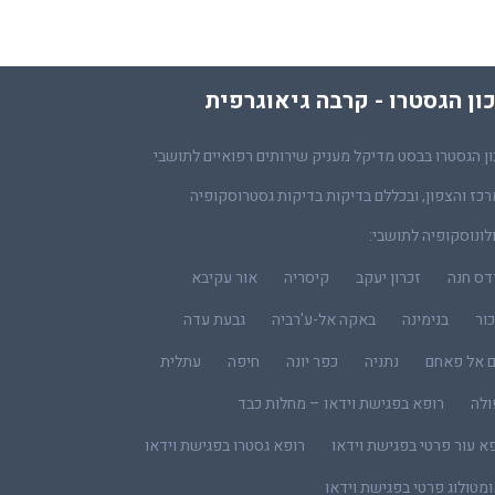
ון הגסטרו - קרבה גיאוגרפית
ן הגסטרו בבסט מדיקל מעניק שירותים רפואיים לתושבי
כז והצפון, ובכללם בדיקות בדיקות גסטרוסקופיה
לונוסקופיה לתושבי:
דס חנה
זכרון יעקב
קיסריה
אור עקיבא
ור
בנימינה
באקה אל-ע'רביה
גבעת עדה
ם אל פאחם
נתניה
כפר יונה
חיפה
עתלית
ולה
רופא בפגישת וידאו – מחלות כבד
א עור פרטי בפגישת וידאו
רופא גסטרו בפגישת וידאו
מטולוג פרטי בפגישת וידאו