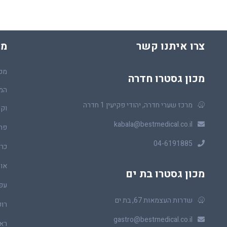
צרו איתנו קשר
מכ
מכו
מכון גסטרו חדרה
המר
מרכז שערי חדרה, יהודי פקיעין 1 חדרה
וקו
kabala@bestmedical.co.il
פר
04-6191885
כרכ
או
מכון גסטרו בת ים
עפ
שדרות העצמאות 67, בת ים
רופ
gastro@bestmedical.co.il
ראו