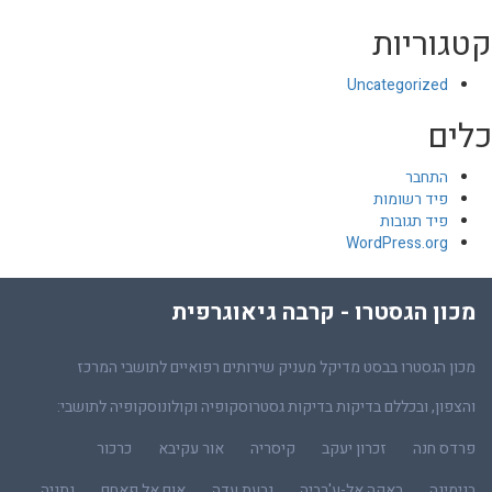
קטגוריות
Uncategorized
כלים
התחבר
פיד רשומות
פיד תגובות
WordPress.org
מכון הגסטרו - קרבה גיאוגרפית
מכון הגסטרו בבסט מדיקל מעניק שירותים רפואיים לתושבי המרכז
והצפון, ובכללם בדיקות בדיקות גסטרוסקופיה וקולונוסקופיה לתושבי:
פרדס חנה
זכרון יעקב
קיסריה
אור עקיבא
כרכור
בנימינה
באקה אל-ע'רביה
גבעת עדה
אום אל פאחם
נתניה