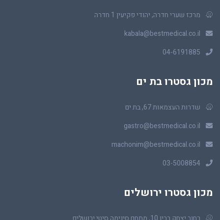
מרכז שערי חדרה, יהודי פקיעין 1 חדרה
kabala@bestmedical.co.il
04-6191885
מכון גסטרו בת ים
שדרות העצמאות 67, בת ים
gastro@bestmedical.co.il
machonim@bestmedical.co.il
03-5008854
מכון גסטרו ירושלים
רחוב יצחק רבין 10, מתחם סינימה סיטי ירושלים