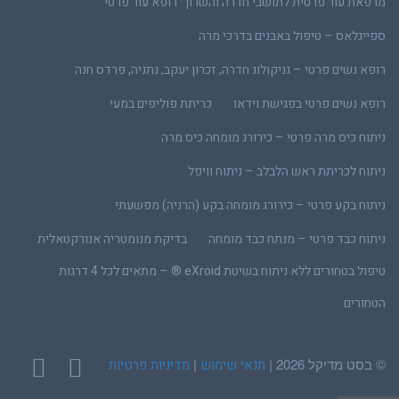
מרפאת עור פרטית לתושבי חדרה והשרון · רופא עור פרטי
ספייגלאס – טיפול באבנים בדרכי מרה
רופא נשים פרטי – גניקולוג חדרה, זכרון יעקב, נתניה, פרדס חנה
רופא נשים פרטי בפגישת וידאו
כריתת פוליפים במעי
ניתוח כיס מרה פרטי – כירורג מומחה כיס מרה
ניתוח לכריתת ראש הלבלב – ניתוח וויפל
ניתוח בקע פרטי – כירורג מומחה בקע (הרניה) מפשעתי
ניתוח כבד פרטי – מנתח כבד מומחה
בדיקת מנומטריה אנורקטאלית
טיפול בטחורים ללא ניתוח בשיטת eXroid ® – מתאים לכל 4 דרגות
הטחורים
© בסט מדיקל 2026 |
|
תנאי שימוש
מדיניות פרטיות