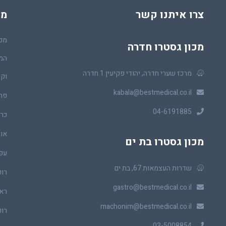
צרו איתנו קשר
מכ
מכו
מכון גסטרו חדרה
המר
מרכז שערי חדרה, יהודי פקיעין 1 חדרה
וקו
kabala@bestmedical.co.il
פר
04-6191885
כרכ
או
מכון גסטרו בת ים
עפ
שדרות העצמאות 67, בת ים
רופ
gastro@bestmedical.co.il
ראו
machonim@bestmedical.co.il
רופ
03-5008854