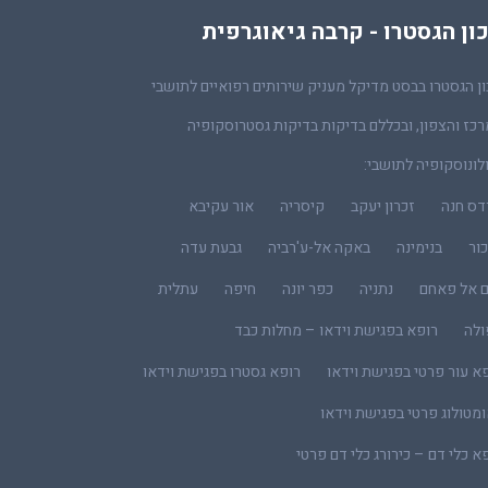
ון הגסטרו - קרבה גיאוגרפית
ן הגסטרו בבסט מדיקל מעניק שירותים רפואיים לתושבי
כז והצפון, ובכללם בדיקות בדיקות גסטרוסקופיה
לונוסקופיה לתושבי:
דס חנה
זכרון יעקב
קיסריה
אור עקיבא
ור
בנימינה
באקה אל-ע'רביה
גבעת עדה
ם אל פאחם
נתניה
כפר יונה
חיפה
עתלית
ולה
רופא בפגישת וידאו – מחלות כבד
א עור פרטי בפגישת וידאו
רופא גסטרו בפגישת וידאו
מטולוג פרטי בפגישת וידאו
א כלי דם – כירורג כלי דם פרטי