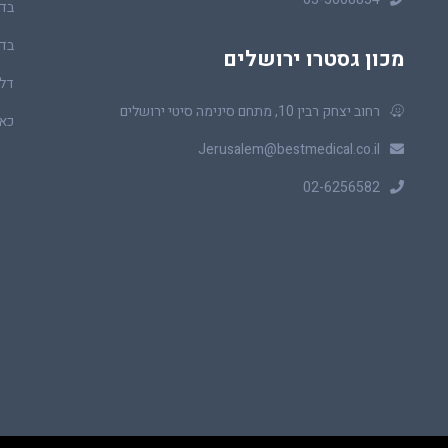
בדי
בדי
מכון גסטרו ירושלים
דלי
רחוב יצחק רבין 10, מתחם סינימה סיטי ירושלים
כאב
Jerusalem@bestmedical.co.il
02-6256582