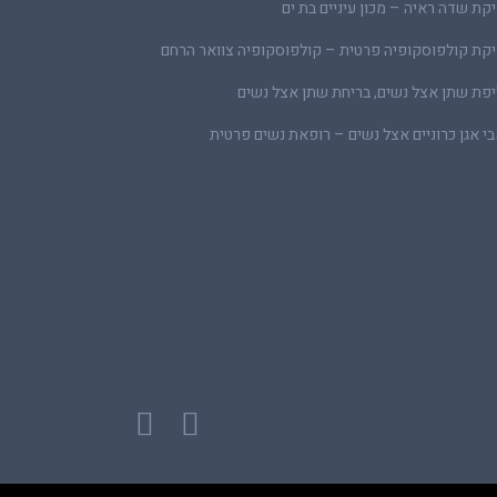
קת שדה ראיה – מכון עיניים בת ים
קת קולפוסקופיה פרטית – קולפוסקופיה צוואר הרחם
פת שתן אצל נשים, בריחת שתן אצל נשים
י אגן כרוניים אצל נשים – רופאת נשים פרטית