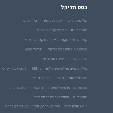
בסט מדיקל
קולונוסקופיה
גסטרוסקופיה
בלון לקיבה
מנומטריה וניטור ריפלוקס / חומציות
קפסולה אנדוסקופית – בדיקת קפסולה וידאו
מרפאת מומחים בסט מדיקל
הסדרי מימון
יצירת קשר – סניפים בסט מדיקל
מילון מונחים מחלות מעי דלקתיות (IBD)
רופא גסטרו פרטי
גסטרולוג מומחה פרטי
דימום רקטלי
מרפאת עור פרטית לתושבי חדרה והשרון · רופא עור פרטי
ספייגלאס – טיפול באבנים בדרכי מרה
רופא נשים פרטי – גניקולוג חדרה, זכרון יעקב, נתניה, פרדס