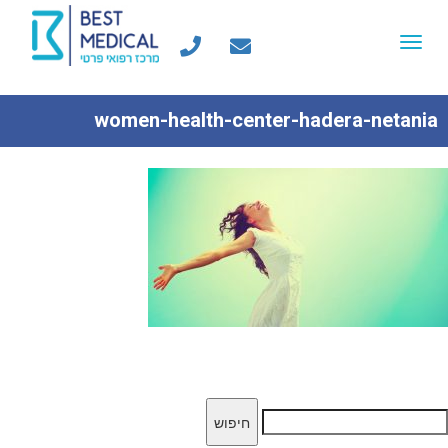
Toggle
navigation
women-health-center-hadera-netania
יפוש: