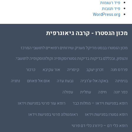
פיד רשומות
פיד תגובות
WordPress.org
מכון הגסטרו - קרבה גיאוגרפית
מכון הגסטרו בבסט מדיקל מעניק שירותים רפואיים לתושבי המרכז
והצפון, ובכללם בדיקות בדיקות גסטרוסקופיה וקולונוסקופיה לתושבי:
פרדס חנה
זכרון יעקב
קיסריה
אור עקיבא
כרכור
בנימינה
באקה אל-ע'רביה
גבעת עדה
אום אל פאחם
נתניה
כפר יונה
חיפה
עתלית
עפולה
רופא בפגישת וידאו – מחלות כבד
רופא עור פרטי בפגישת וידאו
רופא גסטרו בפגישת וידאו
ראומטולוג פרטי בפגישת וידאו
רופא כלי דם – כירורג כלי דם פרטי