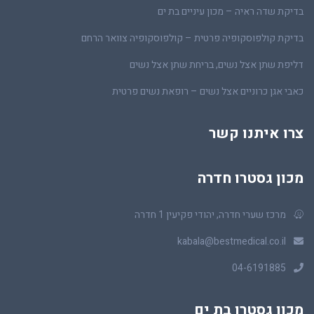
בדיקת שדה ראיה – מכון עיניים בת ים
בדיקת קולפוסקופיה פרטית – קולפוסקופיה צוואר הרחם
דליפת שתן אצל נשים, בריחת שתן אצל נשים
כאבי אגן כרוניים אצל נשים – רופאת נשים פרטית
צרו איתנו קשר
מכון גסטרו חדרה
מרכז שערי חדרה, יהודי פקיעין 1 חדרה
kabala@bestmedical.co.il
04-6191885
מכון גסטרו בת ים