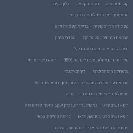
קולונוסקופיה
גסטרוסקופיה
בלון לקיבה
מנומטריה וניטור ריפלוקס / חומציות
קפסולה אנדוסקופית – בדיקת קפסולה וידאו
מרפאת מומחים בסט מדיקל
הסדרי מימון
יצירת קשר – סניפים בסט מדיקל
מילון מונחים מחלות מעי דלקתיות (IBD)
רופא גסטרו פרטי
גסטרולוג מומחה פרטי
דימום רקטלי
מרפאת עור פרטית לתושבי חדרה והשרון · רופא עור פרטי
ספייגלאס – טיפול באבנים בדרכי מרה
רופא נשים פרטי – גניקולוג חדרה, זכרון יעקב, נתניה, פרדס חנה
רופא נשים פרטי בפגישת וידאו
כריתת פוליפים במעי
ניתוח כיס מרה פרטי – כירורג מומחה כיס מרה