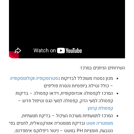
השירותים הניתנים במרכז:
מכון גסטרו משוכלל לבדיקות
גסטרוסקופיה
ו
קולונוסקופיה
– כולל נטילת ביופסיות והסרת פוליפים
המרכז לקפסולה אנדוסקופית, וידאו קפסולה – בדיקות
קפסולה למעי הדק, קפסולה למעי הגס וטיפול חדש –
קפסולת קרוהן
המרכז לתנועתיות מערכת העיכול – בדיקת תנועתיות,
מנומטריה וושט
ובדיקת מנומטריה אנורקטאלית, לחצים בפי
הטבעת, חומציות PH בוושט – ניטור ריפלוקס אימפדנס,