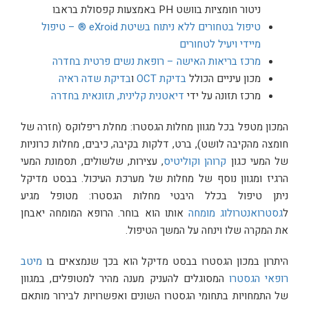
ניטור חומציות בוושט PH באמצעות קפסולת בראבו
טיפול בטחורים ללא ניתוח בשיטת eXroid ® – טיפול
מיידי ויעיל לטחורים
מרכז בריאות האישה – רופאת נשים פרטית בחדרה
מכון עיניים הכולל
בדיקת OCT
ו
בדיקת שדה ראיה
מרכז תזונה על ידי
דיאטנית קלינית, תזונאית בחדרה
המכון מטפל בכל מגוון מחלות הגסטרו: מחלת ריפלוקס (חזרה של
חומצה מהקיבה לושט), ברט, דלקות בקיבה, כיבים, מחלות כרוניות
של המעי כגון
קרוהן וקוליטיס
, עצירות, שלשולים, תסמונת המעי
הרגיז ומגוון נוסף של מחלות של מערכת העיכול. בבסט מדיקל
ניתן טיפול בכלל היבטי מחלות הגסטרו: מטופל מגיע
ל
גסטרואנטרולוג מומחה
אותו הוא בוחר. הרופא המומחה יאבחן
את המקרה שלו וינחה על המשך הטיפול.
היתרון במכון הגסטרו בבסט מדיקל הוא בכך שנמצאים בו
מיטב
רופאי הגסטרו
המסוגלים להעניק מענה מהיר למטופלים, במגוון
של התמחויות בתחומי הגסטרו השונים ואפשרויות לבירור מותאם