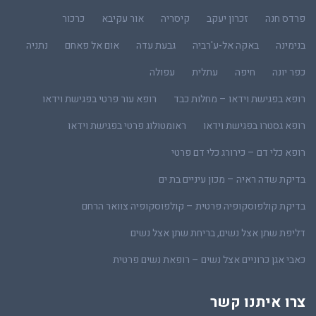
פרדס חנה
זכרון יעקב
קיסריה
אור עקיבא
כרכור
בנימינה
באקה אל-ע'רביה
גבעת עדה
אום אל פאחם
נתניה
כפר יונה
חיפה
עתלית
עפולה
רופא בפגישת וידאו – מחלות כבד
רופא עור פרטי בפגישת וידאו
רופא גסטרו בפגישת וידאו
ראומטולוג פרטי בפגישת וידאו
רופא כלי דם – כירורג כלי דם פרטי
בדיקת שדה ראיה – מכון עיניים בת ים
בדיקת קולפוסקופיה פרטית – קולפוסקופיה צוואר הרחם
דליפת שתן אצל נשים, בריחת שתן אצל נשים
כאבי אגן כרוניים אצל נשים – רופאת נשים פרטית
צרו איתנו קשר