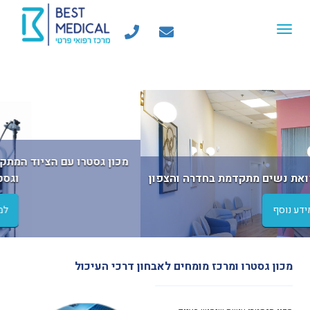
Toggle
navigation
vious
Next
המרכז לבריאות האישה - רפואת נשים מתקדמת בחדרה והצפון
למידע נוסף
מכון גסטרו ומרכז מומחים לאבחון דרכי העיכול