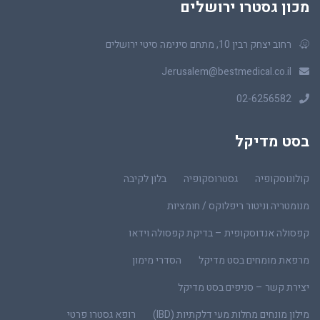
מכון גסטרו ירושלים
רחוב יצחק רבין 10, מתחם סינימה סיטי ירושלים
Jerusalem@bestmedical.co.il
02-6256582
בסט מדיקל
קולונוסקופיה
גסטרוסקופיה
בלון לקיבה
מנומטריה וניטור ריפלוקס / חומציות
קפסולה אנדוסקופית – בדיקת קפסולה וידאו
מרפאת מומחים בסט מדיקל
הסדרי מימון
יצירת קשר – סניפים בסט מדיקל
מילון מונחים מחלות מעי דלקתיות (IBD)
רופא גסטרו פרטי