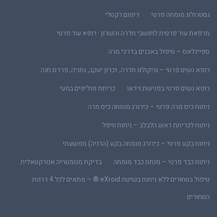
גסטרולוג מומחה פרטי
דימום רקטלי
מרפאת עור פרטית לתושבי חדרה והשרון · רופא עור פרטי
ספייגלאס – טיפול באבנים בדרכי מרה
רופא נשים פרטי – גניקולוג חדרה, זכרון יעקב, נתניה, פרדס חנה
רופא נשים פרטי בפגישת וידאו
כריתת פוליפים במעי
ניתוח כיס מרה פרטי – כירורג מומחה כיס מרה
ניתוח לכריתת ראש הלבלב – ניתוח וויפל
ניתוח בקע פרטי – כירורג מומחה בקע (הרניה) מפשעתי
ניתוח כבד פרטי – מנתח כבד מומחה
בדיקת מנומטריה אנורקטאלית
טיפול בטחורים ללא ניתוח בשיטת eXroid ® – מתאים לכל 4 דרגות
הטחורים