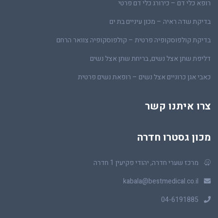
רופא כלי דם – כירורג כלי דם פרטי
בדיקת שדה ראיה – מכון עיניים בת ים
בדיקת קולפוסקופיה פרטית – קולפוסקופיה צוואר הרחם
דליפת שתן אצל נשים, בריחת שתן אצל נשים
כאבי אגן כרוניים אצל נשים – רופאת נשים פרטית
צרו איתנו קשר
מכון גסטרו חדרה
מרכז שערי חדרה, יהודי פקיעין 1 חדרה
kabala@bestmedical.co.il
04-6191885