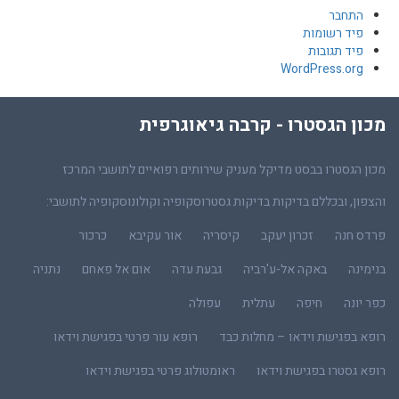
התחבר
פיד רשומות
פיד תגובות
WordPress.org
מכון הגסטרו - קרבה גיאוגרפית
מכון הגסטרו בבסט מדיקל מעניק שירותים רפואיים לתושבי המרכז
והצפון, ובכללם בדיקות בדיקות גסטרוסקופיה וקולונוסקופיה לתושבי:
פרדס חנה
זכרון יעקב
קיסריה
אור עקיבא
כרכור
בנימינה
באקה אל-ע'רביה
גבעת עדה
אום אל פאחם
נתניה
כפר יונה
חיפה
עתלית
עפולה
רופא בפגישת וידאו – מחלות כבד
רופא עור פרטי בפגישת וידאו
רופא גסטרו בפגישת וידאו
ראומטולוג פרטי בפגישת וידאו