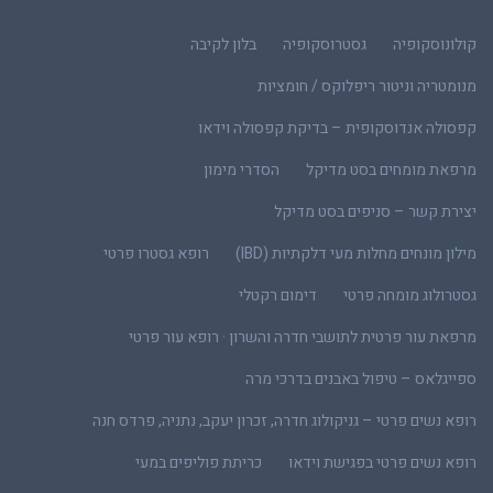
קולונוסקופיה
גסטרוסקופיה
בלון לקיבה
מנומטריה וניטור ריפלוקס / חומציות
קפסולה אנדוסקופית – בדיקת קפסולה וידאו
מרפאת מומחים בסט מדיקל
הסדרי מימון
יצירת קשר – סניפים בסט מדיקל
מילון מונחים מחלות מעי דלקתיות (IBD)
רופא גסטרו פרטי
גסטרולוג מומחה פרטי
דימום רקטלי
מרפאת עור פרטית לתושבי חדרה והשרון · רופא עור פרטי
ספייגלאס – טיפול באבנים בדרכי מרה
רופא נשים פרטי – גניקולוג חדרה, זכרון יעקב, נתניה, פרדס חנה
רופא נשים פרטי בפגישת וידאו
כריתת פוליפים במעי