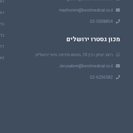
ראו
machonim@bestmedical.co.il
רופ
03-5008854
בדי
בדי
מכון גסטרו ירושלים
דלי
רחוב יצחק רבין 10, מתחם סינימה סיטי ירושלים
כאב
Jerusalem@bestmedical.co.il
02-6256582