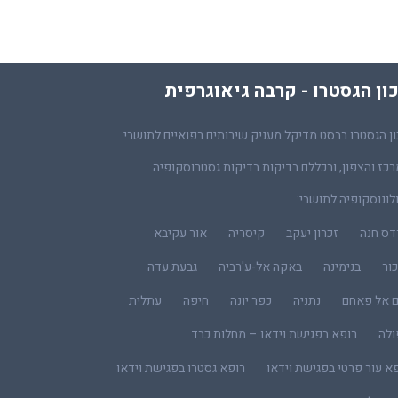
ון הגסטרו - קרבה גיאוגרפית
ן הגסטרו בבסט מדיקל מעניק שירותים רפואיים לתושבי
כז והצפון, ובכללם בדיקות בדיקות גסטרוסקופיה
לונוסקופיה לתושבי:
דס חנה
זכרון יעקב
קיסריה
אור עקיבא
ור
בנימינה
באקה אל-ע'רביה
גבעת עדה
ם אל פאחם
נתניה
כפר יונה
חיפה
עתלית
ולה
רופא בפגישת וידאו – מחלות כבד
א עור פרטי בפגישת וידאו
רופא גסטרו בפגישת וידאו