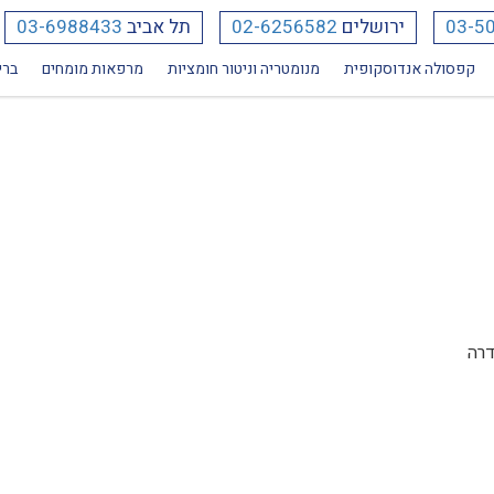
03-5
ירושלים
02-6256582
תל אביב
03-6988433
ירורגיה כלי דם – בסט מדיקל חדרה
קפסולה אנדוסקופית
מנומטריה וניטור חומציות
מרפאות מומחים
ברי
דרה