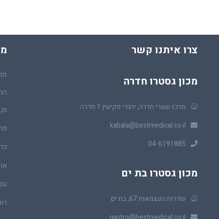
צרו איתנו קשר
מכ
מכו
מכון גסטרו חדרה
המר
מרכז שערי חדרה, יהודי פקיעין 1 חדרה
וקו
kabala@bestmedical.co.il
פר
04-6191885
כרכ
או
מכון גסטרו בת ים
עפ
שדרות העצמאות 67, בת ים
רופ
gastro@bestmedical.co.il