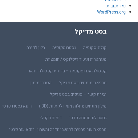
פיד תגובות
WordPress.org
בסט מדיקל
קולונוסקופיה
גסטרוסקופיה
בלון לקיבה
מנומטריה וניטור ריפלוקס / חומציות
קפסולה אנדוסקופית – בדיקת קפסולה וידאו
מרפאת מומחים בסט מדיקל
הסדרי מימון
יצירת קשר – סניפים בסט מדיקל
מילון מונחים מחלות מעי דלקתיות (IBD)
רופא גסטרו פרטי
גסטרולוג מומחה פרטי
דימום רקטלי
מרפאת עור פרטית לתושבי חדרה והשרון · רופא עור פרטי