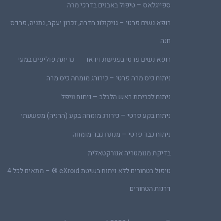
ספייגלאס – טיפול באבנים בדרכי מרה
רופא נשים פרטי – גניקולוג חדרה, זכרון יעקב, נתניה, פרדס
חנה
רופא נשים פרטי בפגישת וידאו
כריתת פוליפים במעי
ניתוח כיס מרה פרטי – כירורג מומחה כיס מרה
ניתוח לכריתת ראש הלבלב – ניתוח וויפל
ניתוח בקע פרטי – כירורג מומחה בקע (הרניה) מפשעתי
ניתוח כבד פרטי – מנתח כבד מומחה
בדיקת מנומטריה אנורקטאלית
טיפול בטחורים ללא ניתוח בשיטת eXroid ® – מתאים לכל 4
דרגות הטחורים