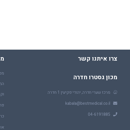
צרו איתנו קשר
מכ
מכו
מכון גסטרו חדרה
המר
מרכז שערי חדרה, יהודי פקיעין 1 חדרה
וקו
kabala@bestmedical.co.il
פר
04-6191885
כרכ
או