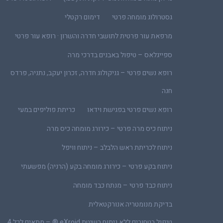
גסטרולוג מומחה פרטי
דימום רקטלי
מרפאת עור פרטית לתושבי חדרה והשרון · רופא עור פרטי
ספייגלאס – טיפול באבנים בדרכי מרה
רופא נשים פרטי – גניקולוג חדרה, זכרון יעקב, נתניה, פרדס
חנה
רופא נשים פרטי בפגישת וידאו
כריתת פוליפים במעי
ניתוח כיס מרה פרטי – כירורג מומחה כיס מרה
ניתוח לכריתת ראש הלבלב – ניתוח וויפל
ניתוח בקע פרטי – כירורג מומחה בקע (הרניה) מפשעתי
ניתוח כבד פרטי – מנתח כבד מומחה
בדיקת מנומטריה אנורקטאלית
טיפול בטחורים ללא ניתוח בשיטת eXroid ® – מתאים לכל 4