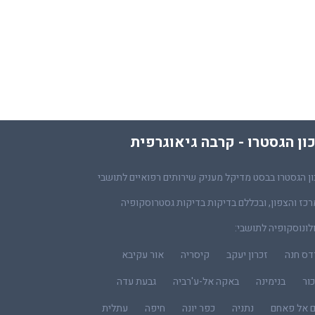
ון הגסטרו - קרבה גיאוגרפית
ן הגסטרו בבסט מדיקל מעניק שירותים רפואיים לתושבי
כז והצפון, ובכללם בדיקות בדיקות גסטרוסקופיה
לונוסקופיה לתושבי:
דס חנה
זכרון יעקב
קיסריה
אור עקיבא
ור
בנימינה
באקה אל-ע'רביה
גבעת עדה
ם אל פאחם
נתניה
כפר יונה
חיפה
עתלית