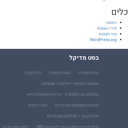
כלים
התחבר
פיד רשומות
פיד תגובות
WordPress.org
בסט מדיקל
קולונוסקופיה
גסטרוסקופיה
בלון לקיבה
מנומטריה וניטור ריפלוקס / חומציות
קפסולה אנדוסקופית – בדיקת קפסולה וידאו
מרפאת מומחים בסט מדיקל
הסדרי מימון
יצירת קשר – סניפים בסט מדיקל
מילון מונחים מחלות מעי דלקתיות (IBD)
רופא גסטרו פרטי