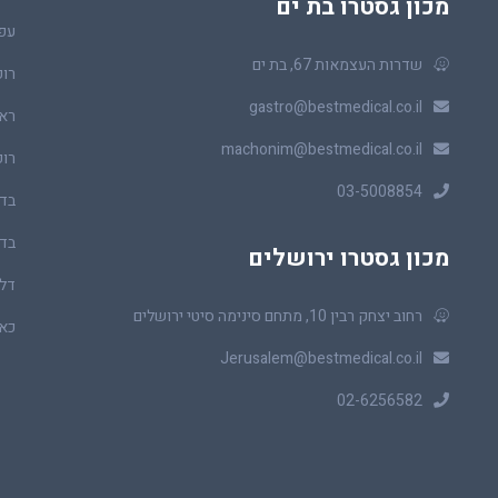
מכון גסטרו בת ים
עפ
שדרות העצמאות 67, בת ים
רופ
gastro@bestmedical.co.il
ראו
machonim@bestmedical.co.il
רופ
03-5008854
בדי
בדי
מכון גסטרו ירושלים
דלי
רחוב יצחק רבין 10, מתחם סינימה סיטי ירושלים
כאב
Jerusalem@bestmedical.co.il
02-6256582