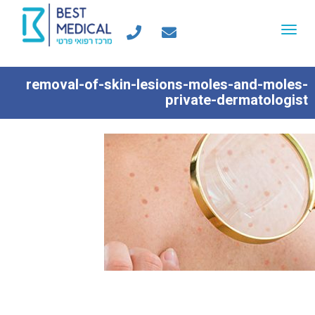
Toggle
navigation
removal-of-skin-lesions-moles-and-moles-
private-dermatologist