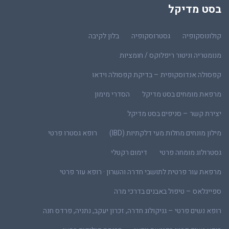
בסט מדיקל
קולונוסקופיה
גסטרוסקופיה
בלון לקיבה
מנומטריה וניטור ריפלוקס / חומציות
קפסולה אנדוסקופית – בדיקת קפסולה וידאו
מרפאת מומחים בסט מדיקל
הסדרי מימון
יצירת קשר – סניפים בסט מדיקל
מילון מונחים מחלות מעי דלקתיות (IBD)
רופא גסטרו פרטי
גסטרולוג מומחה פרטי
דימום רקטלי
מרפאת עור פרטית לתושבי חדרה והשרון · רופא עור פרטי
ספייגלאס – טיפול באבנים בדרכי מרה
רופא נשים פרטי – גניקולוג חדרה, זכרון יעקב, נתניה, פרדס חנה