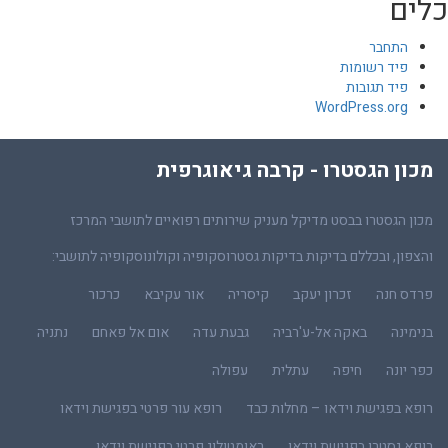
כלים
התחבר
פיד רשומות
פיד תגובות
WordPress.org
מכון הגסטרו - קרבה גיאוגרפית
מכון הגסטרו בבסט מדיקל מעניק שירותים רפואיים לתושבי המרכז
והצפון, ובכללם בדיקות בדיקות גסטרוסקופיה וקולונוסקופיה לתושבי:
פרדס חנה
זכרון יעקב
קיסריה
אור עקיבא
כרכור
בנימינה
באקה אל-ע'רביה
גבעת עדה
אום אל פאחם
נתניה
כפר יונה
חיפה
עתלית
עפולה
רופא בפגישת וידאו – מחלות כבד
רופא עור פרטי בפגישת וידאו
רופא גסטרו בפגישת וידאו
ראומטולוג פרטי בפגישת וידאו