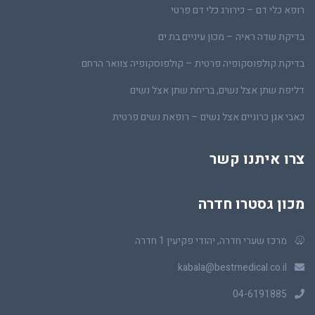
רופא כלי דם – כירורג כלי דם פרטי
בדיקת שדה ראיה – מכון עיניים בת ים
בדיקת קולפוסקופיה פרטית – קולפוסקופיה צוואר הרחם
דליפת שתן אצל נשים, בריחת שתן אצל נשים
כאבי אגן כרוניים אצל נשים – רופאת נשים פרטית
צרו איתנו קשר
מכון גסטרו חדרה
מרכז שערי חדרה, יהודי פקיעין 1 חדרה
kabala@bestmedical.co.il
04-6191885