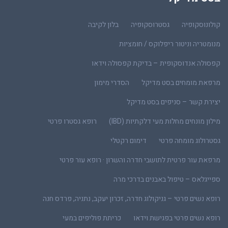
קולונוסקופיה
גסטרוסקופיה
בלון לקיבה
מנומטריה וניטור ריפלוקס / חומציות
קפסולה אנדוסקופית – בדיקת קפסולה וידאו
מרפאת מומחים בסט מדיקל
הסדרי מימון
יצירת קשר – סניפים בסט מדיקל
מילון מונחים מחלות מעי דלקתיות (IBD)
רופא גסטרו פרטי
גסטרולוג מומחה פרטי
דימום רקטלי
מרפאת עור פרטית לתושבי חדרה והשרון · רופא עור פרטי
ספייגלאס – טיפול באבנים בדרכי מרה
רופא נשים פרטי – גניקולוג חדרה, זכרון יעקב, נתניה, פרדס חנה
רופא נשים פרטי בפגישת וידאו
כריתת פוליפים במעי