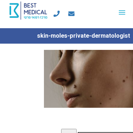
Toggle
navigation
skin-moles-private-dermatologist