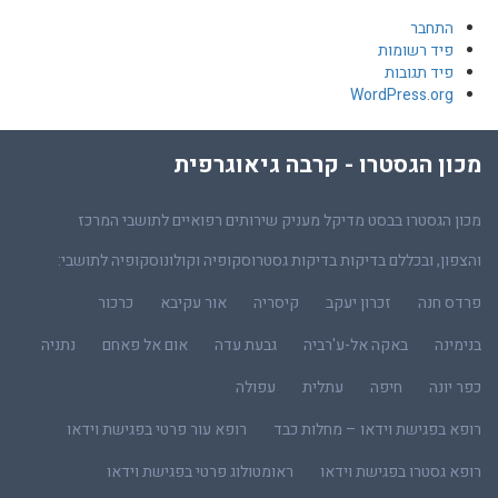
התחבר
פיד רשומות
פיד תגובות
WordPress.org
מכון הגסטרו - קרבה גיאוגרפית
מכון הגסטרו בבסט מדיקל מעניק שירותים רפואיים לתושבי המרכז
והצפון, ובכללם בדיקות בדיקות גסטרוסקופיה וקולונוסקופיה לתושבי:
פרדס חנה
זכרון יעקב
קיסריה
אור עקיבא
כרכור
בנימינה
באקה אל-ע'רביה
גבעת עדה
אום אל פאחם
נתניה
כפר יונה
חיפה
עתלית
עפולה
רופא בפגישת וידאו – מחלות כבד
רופא עור פרטי בפגישת וידאו
רופא גסטרו בפגישת וידאו
ראומטולוג פרטי בפגישת וידאו