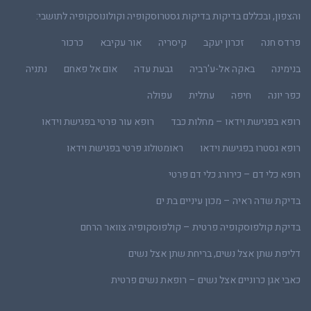
והצפון, ובכללם בדיקות בדיקות גסטרוסקופיה וקולונוסקופיה לתושבי:
פרדס חנה
זכרון יעקב
קיסריה
אור עקיבא
כרכור
בנימינה
באקה אל-ע'רביה
גבעת עדה
אום אל פאחם
נתניה
כפר יונה
חיפה
עתלית
עפולה
רופא בפגישת וידאו – מחלות כבד
רופא עור פרטי בפגישת וידאו
רופא גסטרו בפגישת וידאו
ראומטולוג פרטי בפגישת וידאו
רופא כלי דם – כירורג כלי דם פרטי
בדיקת שדה ראיה – מכון עיניים בת ים
בדיקת קולפוסקופיה פרטית – קולפוסקופיה צוואר הרחם
דליפת שתן אצל נשים, בריחת שתן אצל נשים
כאבי אגן כרוניים אצל נשים – רופאת נשים פרטית