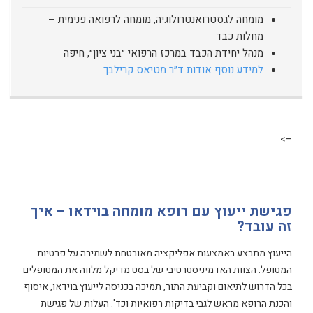
מומחה לגסטרואנטרולוגיה, מומחה לרפואה פנימית –
מחלות כבד
מנהל יחידת הכבד במרכז הרפואי ״בני ציון״, חיפה
למידע נוסף אודות ד״ר מטיאס קרילבך
–>
פגישת ייעוץ עם רופא מומחה בוידאו – איך
זה עובד?
הייעוץ מתבצע באמצעות אפליקציה מאובטחת לשמירה על פרטיות
המטופל. הצוות האדמיניסטרטיבי של בסט מדיקל מלווה את המטופלים
בכל הדרוש לתיאום וקביעת התור, תמיכה בכניסה לייעוץ בוידאו, איסוף
והכנת הרופא מראש לגבי בדיקות רפואיות וכד'. העלות של פגישת