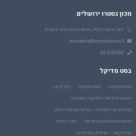
מכון גסטרו ירושלים
רחוב יצחק רבין 10, מתחם סינימה סיטי ירושלים
Jerusalem@bestmedical.co.il
02-6256582
בסט מדיקל
קולונוסקופיה
גסטרוסקופיה
בלון לקיבה
מנומטריה וניטור ריפלוקס / חומציות
קפסולה אנדוסקופית – בדיקת קפסולה וידאו
מרפאת מומחים בסט מדיקל
הסדרי מימון
יצירת קשר – סניפים בסט מדיקל