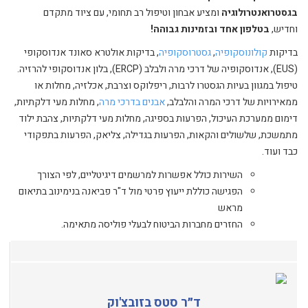
בגסטרואנטרולוגיה
ומציע אבחון וטיפול רב תחומי, עם ציוד מתקדם
וחדיש,
בטלפון אחד ובזמינות גבוהה!
בדיקות
קולונוסקופיה
,
גסטרוסקופיה
, בדיקות אולטרא סאונד אנדוסקופי
(EUS), אנדוסקופיה של דרכי מרה ולבלב (ERCP), בלון אנדוסקופי להרזיה.
טיפול במגוון בעיות הגסטרו לרבות, ריפלוקס וצרבת, אכלזיה, מחלות או
ממאירויות של דרכי המרה והלבלב,
אבנים בדרכי מרה
, מחלות מעי דלקתיות,
דימום ממערכת העיכול, הפרעות בספיגה, מחלות מעי דלקתיות, צהבת ילוד
מתמשכת, שלשולים והקאות, הפרעות בגדילה, צליאק, הפרעות בתפקודי
כבד ועוד.
השירות כולל אפשרות למרשמים דיגיטליים, לפי הצורך
הפגישה כוללת ייעוץ פרטי מול ד"ר פביאנה בנימינוב בתיאום
מראש
החזרים מחברות הביטוח לבעלי פוליסה מתאימה.
ד״ר סטס בזובצ'וק