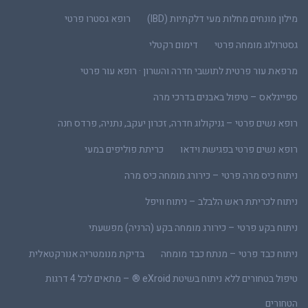
מילון מונחים מחלות מעי דלקתיות (IBD)
רופא גסטרו פרטי
גסטרולוג מומחה פרטי
דימום רקטלי
מרפאת עור פרטית לתושבי חדרה והשרון · רופא עור פרטי
ספייגלאס – טיפול באבנים בדרכי מרה
רופא נשים פרטי – גניקולוג חדרה, זכרון יעקב, נתניה, פרדס חנה
רופא נשים פרטי בפגישת וידאו
כריתת פוליפים במעי
ניתוח כיס מרה פרטי – כירורג מומחה כיס מרה
ניתוח לכריתת ראש הלבלב – ניתוח וויפל
ניתוח בקע פרטי – כירורג מומחה בקע (הרניה) מפשעתי
ניתוח כבד פרטי – מנתח כבד מומחה
בדיקת מנומטריה אנורקטאלית
טיפול בטחורים ללא ניתוח בשיטת eXroid ® – מתאים לכל 4 דרגות
הטחורים