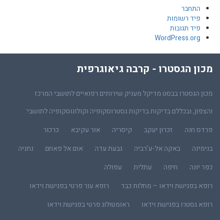
התחבר
פיד רשומות
פיד תגובות
WordPress.org
מכון הגסטרו - קרבה גיאוגרפית
מכון הגסטרו בבסט מדיקל מעניק שירותים רפואיים לתושבי המרכז
והצפון, ובכללם בדיקות בדיקות גסטרוסקופיה וקולונוסקופיה לתושבי:
פרדס חנה
זכרון יעקב
קיסריה
אור עקיבא
כרכור
בנימינה
באקה אל-ע'רביה
גבעת עדה
אום אל פאחם
נתניה
כפר יונה
חיפה
עתלית
עפולה
רופא בפגישת וידאו – מחלות כבד
רופא עור פרטי בפגישת וידאו
רופא גסטרו בפגישת וידאו
ראומטולוג פרטי בפגישת וידאו