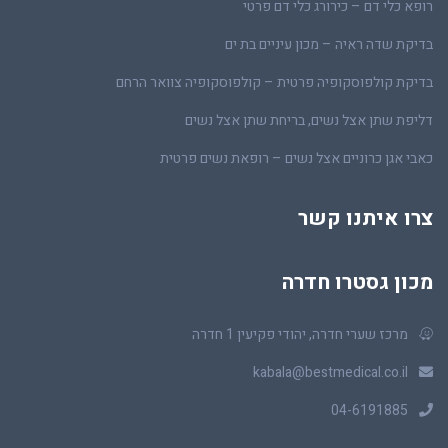
רופא כלי דם – כירורג כלי דם פרטי
בדיקת שדה ראיה – מכון עיניים בת ים
בדיקת קולפוסקופיה פרטית – קולפוסקופיה צוואר הרחם
דליפת שתן אצל נשים, בריחת שתן אצל נשים
כאבי אגן כרוניים אצל נשים – רופאת נשים פרטית
צרו איתנו קשר
מכון גסטרו חדרה
מרכז שערי חדרה, יהודי פקיעין 1 חדרה
kabala@bestmedical.co.il
04-6191885