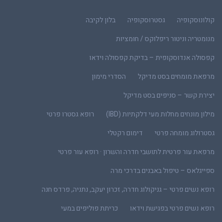
קולונוסקופיה
גסטרוסקופיה
בלון לקיבה
מנומטריה וניטור ריפלוקס / חומציות
קפסולה אנדוסקופית – בדיקת קפסולה וידאו
מרפאת מומחים בסט מדיקל
הסדרי מימון
יצירת קשר – סניפים בסט מדיקל
מילון מונחים מחלות מעי דלקתיות (IBD)
רופא גסטרו פרטי
גסטרולוג מומחה פרטי
דימום רקטלי
מרפאת עור פרטית לתושבי חדרה והשרון · רופא עור פרטי
ספייגלאס – טיפול באבנים בדרכי מרה
רופא נשים פרטי – גניקולוג חדרה, זכרון יעקב, נתניה, פרדס חנה
רופא נשים פרטי בפגישת וידאו
כריתת פוליפים במעי