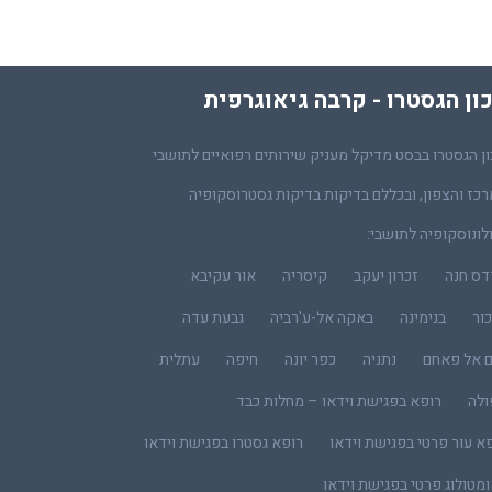
ון הגסטרו - קרבה גיאוגרפית
ן הגסטרו בבסט מדיקל מעניק שירותים רפואיים לתושבי
כז והצפון, ובכללם בדיקות בדיקות גסטרוסקופיה
לונוסקופיה לתושבי:
דס חנה
זכרון יעקב
קיסריה
אור עקיבא
ור
בנימינה
באקה אל-ע'רביה
גבעת עדה
ם אל פאחם
נתניה
כפר יונה
חיפה
עתלית
ולה
רופא בפגישת וידאו – מחלות כבד
א עור פרטי בפגישת וידאו
רופא גסטרו בפגישת וידאו
מטולוג פרטי בפגישת וידאו