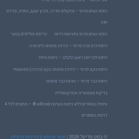
רופא נשים פרטי – גניקולוג חדרה, זכרון יעקב, נתניה, פרדס
חנה
רופא נשים פרטי בפגישת וידאו
כריתת פוליפים במעי
ניתוח כיס מרה פרטי – כירורג מומחה כיס מרה
ניתוח לכריתת ראש הלבלב – ניתוח וויפל
ניתוח בקע פרטי – כירורג מומחה בקע (הרניה) מפשעתי
ניתוח כבד פרטי – מנתח כבד מומחה
בדיקת מנומטריה אנורקטאלית
טיפול בטחורים ללא ניתוח בשיטת eXroid ® – מתאים לכל 4
דרגות הטחורים
© בסט מדיקל 2026 |
|
תנאי שימוש
מדיניות פרטיות