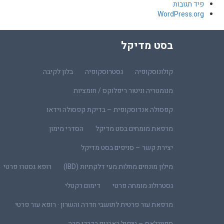
פיד תגובות
WordPress.org
בסט מדיקל
קולונוסקופיה
גסטרוסקופיה
בלון לקיבה
מנומטריה וניטור ריפלוקס / חומציות
קפסולה אנדוסקופית – בדיקת קפסולה וידאו
מרפאת מומחים בסט מדיקל
הסדרי מימון
יצירת קשר – סניפים בסט מדיקל
מילון מונחים מחלות מעי דלקתיות (IBD)
רופא גסטרו פרטי
גסטרולוג מומחה פרטי
דימום רקטלי
מרפאת עור פרטית לתושבי חדרה והשרון · רופא עור פרטי
ספייגלאס – טיפול באבנים בדרכי מרה