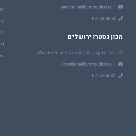
machonim@bestmedical.co.il
רופ
03-5008854
בדי
בדי
מכון גסטרו ירושלים
דלי
רחוב יצחק רבין 10, מתחם סינימה סיטי ירושלים
כאב
Jerusalem@bestmedical.co.il
02-6256582