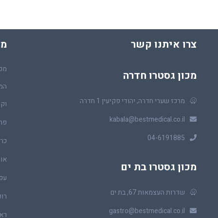
צרו איתנו קשר
מכ
מכו
מכון גסטרו חדרה
המר
מרכז שערי חדרה, יהודי פקיעין 1 חדרה
וקו
kabala@bestmedical.co.il
פר
04-6191885
כרכ
או
מכון גסטרו בת ים
עפ
שדרות העצמאות 67, בת ים
רופ
gastro@bestmedical.co.il
ראו