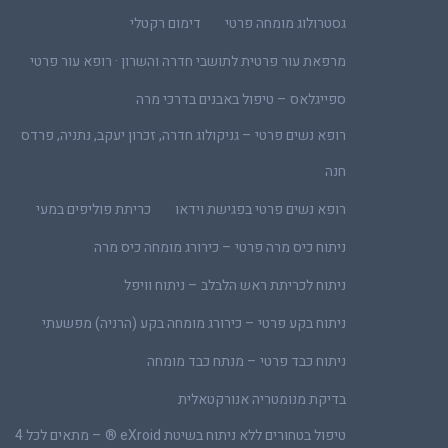
גסטרולוג מומחה פרטי
דימום רקטלי
מרפאת עור פרטית לתושבי חדרה והשרון · רופא עור פרטי
ספייגלאס – טיפול באבנים בדרכי מרה
רופא נשים פרטי – גניקולוג חדרה, זכרון יעקב, נתניה, פרדס
חנה
רופא נשים פרטי בפגישת וידאו
כריתת פוליפים במעי
ניתוח כיס מרה פרטי – כירורג מומחה כיס מרה
ניתוח לכריתת ראש הלבלב – ניתוח וויפל
ניתוח בקע פרטי – כירורג מומחה בקע (הרניה) מפשעתי
ניתוח כבד פרטי – מנתח כבד מומחה
בדיקת מנומטריה אנורקטאלית
טיפול בטחורים ללא ניתוח בשיטת eXroid ® – מתאים לכל 4