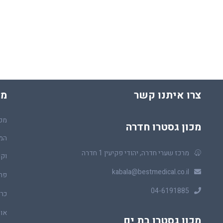
צרו איתנו קשר
מכ
מכו
מכון גסטרו חדרה
המר
מרכז שערי חדרה, יהודי פקיעין 1 חדרה
וקו
kabala@bestmedical.co.il
פר
04-6191885
כרכ
או
מכון גסטרו בת ים