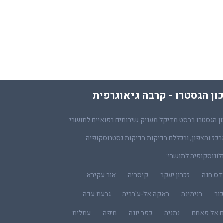
ון הגסטרו - קרבה גיאוגרפית
ן הגסטרו בבסט מדיקל מעניק שירותים רפואיים לתושבי
כז והצפון, ובכללם בדיקות בדיקות גסטרוסקופיה
לונוסקופיה לתושבי:
דס חנה
זכרון יעקב
קיסריה
אור עקיבא
ור
בנימינה
באקה אל-ע'רביה
גבעת עדה
ם אל פאחם
נתניה
כפר יונה
חיפה
עתלית