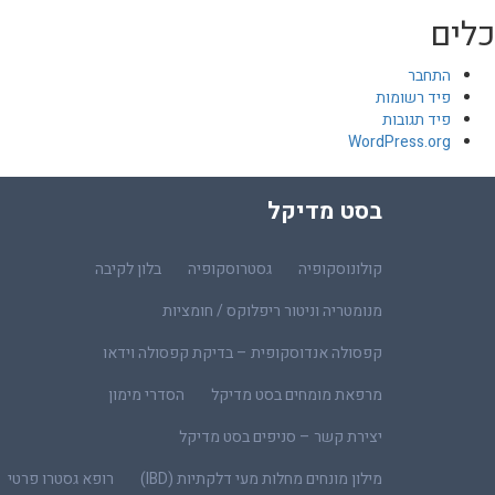
כלים
התחבר
פיד רשומות
פיד תגובות
WordPress.org
בסט מדיקל
קולונוסקופיה
גסטרוסקופיה
בלון לקיבה
מנומטריה וניטור ריפלוקס / חומציות
קפסולה אנדוסקופית – בדיקת קפסולה וידאו
מרפאת מומחים בסט מדיקל
הסדרי מימון
יצירת קשר – סניפים בסט מדיקל
מילון מונחים מחלות מעי דלקתיות (IBD)
רופא גסטרו פרטי