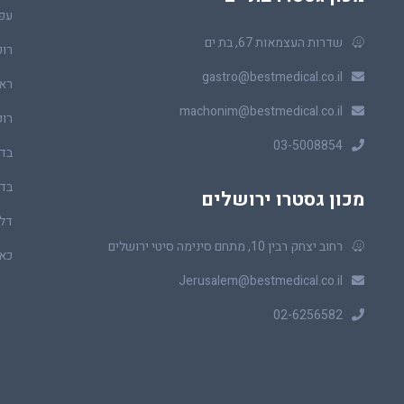
עפ
שדרות העצמאות 67, בת ים
רופ
gastro@bestmedical.co.il
ראו
machonim@bestmedical.co.il
רופ
03-5008854
בדי
בדי
מכון גסטרו ירושלים
דלי
רחוב יצחק רבין 10, מתחם סינימה סיטי ירושלים
כאב
Jerusalem@bestmedical.co.il
02-6256582