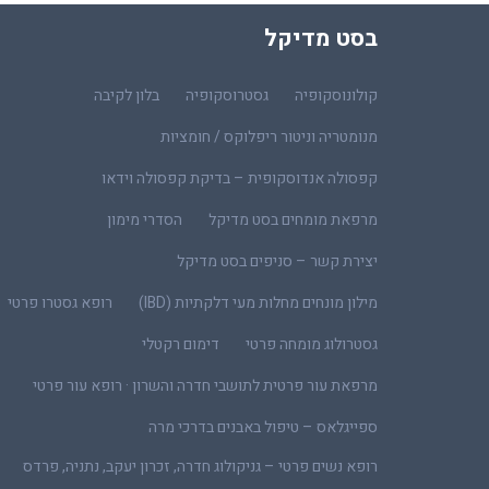
בסט מדיקל
קולונוסקופיה
גסטרוסקופיה
בלון לקיבה
מנומטריה וניטור ריפלוקס / חומציות
קפסולה אנדוסקופית – בדיקת קפסולה וידאו
מרפאת מומחים בסט מדיקל
הסדרי מימון
יצירת קשר – סניפים בסט מדיקל
מילון מונחים מחלות מעי דלקתיות (IBD)
רופא גסטרו פרטי
גסטרולוג מומחה פרטי
דימום רקטלי
מרפאת עור פרטית לתושבי חדרה והשרון · רופא עור פרטי
ספייגלאס – טיפול באבנים בדרכי מרה
רופא נשים פרטי – גניקולוג חדרה, זכרון יעקב, נתניה, פרדס