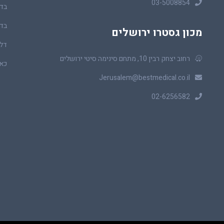
03-5008854
בדי
בדי
מכון גסטרו ירושלים
דלי
רחוב יצחק רבין 10, מתחם סינימה סיטי ירושלים
כאב
Jerusalem@bestmedical.co.il
02-6256582