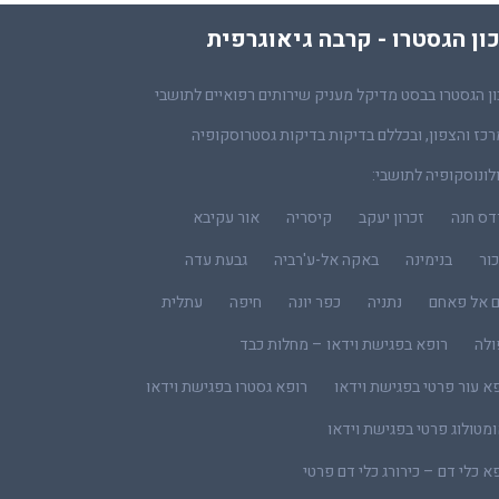
ון הגסטרו - קרבה גיאוגרפית
ן הגסטרו בבסט מדיקל מעניק שירותים רפואיים לתושבי
כז והצפון, ובכללם בדיקות בדיקות גסטרוסקופיה
לונוסקופיה לתושבי:
דס חנה
זכרון יעקב
קיסריה
אור עקיבא
ור
בנימינה
באקה אל-ע'רביה
גבעת עדה
ם אל פאחם
נתניה
כפר יונה
חיפה
עתלית
ולה
רופא בפגישת וידאו – מחלות כבד
א עור פרטי בפגישת וידאו
רופא גסטרו בפגישת וידאו
מטולוג פרטי בפגישת וידאו
א כלי דם – כירורג כלי דם פרטי