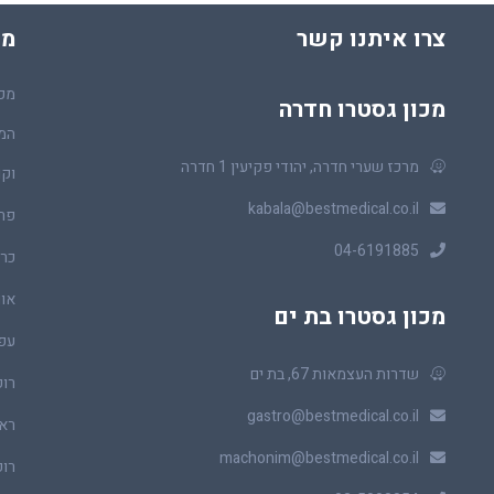
צרו איתנו קשר
מכ
מכו
מכון גסטרו חדרה
המר
מרכז שערי חדרה, יהודי פקיעין 1 חדרה
וקו
kabala@bestmedical.co.il
פר
04-6191885
כרכ
או
מכון גסטרו בת ים
עפ
שדרות העצמאות 67, בת ים
רופ
gastro@bestmedical.co.il
ראו
machonim@bestmedical.co.il
רופ