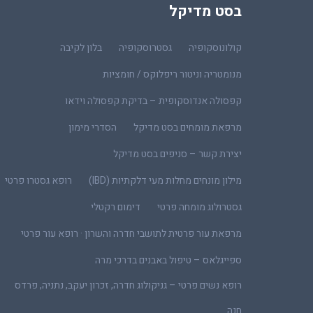
בסט מדיקל
קולונוסקופיה
גסטרוסקופיה
בלון לקיבה
מנומטריה וניטור ריפלוקס / חומציות
קפסולה אנדוסקופית – בדיקת קפסולה וידאו
מרפאת מומחים בסט מדיקל
הסדרי מימון
יצירת קשר – סניפים בסט מדיקל
מילון מונחים מחלות מעי דלקתיות (IBD)
רופא גסטרו פרטי
גסטרולוג מומחה פרטי
דימום רקטלי
מרפאת עור פרטית לתושבי חדרה והשרון · רופא עור פרטי
ספייגלאס – טיפול באבנים בדרכי מרה
רופא נשים פרטי – גניקולוג חדרה, זכרון יעקב, נתניה, פרדס
חנה