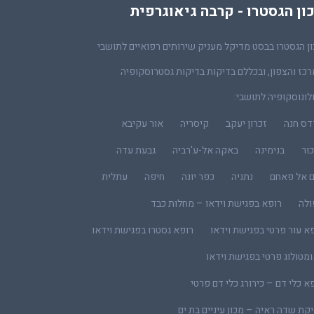
ון הגסטרו - קרבה גיאוגרפית
ן הגסטרו בבסט מדיקל מעניק שירותים רפואיים לתושבי
כז והצפון, ובכללם בדיקות בדיקות גסטרוסקופיה
לונוסקופיה לתושבי:
דס חנה
זכרון יעקב
קיסריה
אור עקיבא
ור
בנימינה
באקה אל-ע'רביה
גבעת עדה
ם אל פאחם
נתניה
כפר יונה
חיפה
עתלית
ולה
רופא בפגישת וידאו – מחלות כבד
א עור פרטי בפגישת וידאו
רופא גסטרו בפגישת וידאו
מטולוג פרטי בפגישת וידאו
א כלי דם – כירורג כלי דם פרטי
קת שדה ראיה – מכון עיניים בת ים