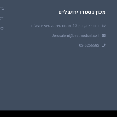
בדי
מכון גסטרו ירושלים
דלי
רחוב יצחק רבין 10, מתחם סינימה סיטי ירושלים
כאב
Jerusalem@bestmedical.co.il
02-6256582