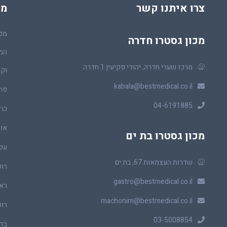
צרו איתנו קשר
מכ
מכו
מכון גסטרו חדרה
המר
מרכז שערי חדרה, יהודי פקיעין 1 חדרה
וקו
kabala@bestmedical.co.il
פר
04-6191885
כרכ
או
מכון גסטרו בת ים
עפ
שדרות העצמאות 67, בת ים
רופ
gastro@bestmedical.co.il
ראו
machonim@bestmedical.co.il
רופ
03-5008854
בדי