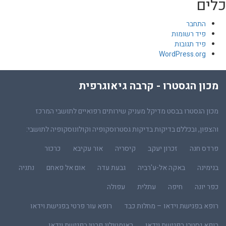
כלים
התחבר
פיד רשומות
פיד תגובות
WordPress.org
מכון הגסטרו - קרבה גיאוגרפית
מכון הגסטרו בבסט מדיקל מעניק שירותים רפואיים לתושבי המרכז
והצפון, ובכללם בדיקות בדיקות גסטרוסקופיה וקולונוסקופיה לתושבי:
פרדס חנה
זכרון יעקב
קיסריה
אור עקיבא
כרכור
בנימינה
באקה אל-ע'רביה
גבעת עדה
אום אל פאחם
נתניה
כפר יונה
חיפה
עתלית
עפולה
רופא בפגישת וידאו – מחלות כבד
רופא עור פרטי בפגישת וידאו
רופא גסטרו בפגישת וידאו
ראומטולוג פרטי בפגישת וידאו