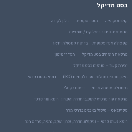
בסט מדיקל
קולונוסקופיה
גסטרוסקופיה
בלון לקיבה
מנומטריה וניטור ריפלוקס / חומציות
קפסולה אנדוסקופית – בדיקת קפסולה וידאו
מרפאת מומחים בסט מדיקל
הסדרי מימון
יצירת קשר – סניפים בסט מדיקל
מילון מונחים מחלות מעי דלקתיות (IBD)
רופא גסטרו פרטי
גסטרולוג מומחה פרטי
דימום רקטלי
מרפאת עור פרטית לתושבי חדרה והשרון · רופא עור פרטי
ספייגלאס – טיפול באבנים בדרכי מרה
רופא נשים פרטי – גניקולוג חדרה, זכרון יעקב, נתניה, פרדס חנה