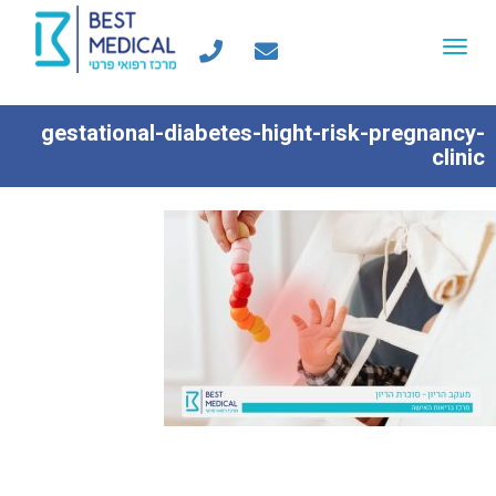
Toggle
navigation
gestational-diabetes-hight-risk-pregnancy-
clinic