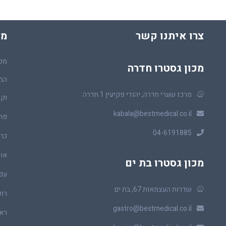
צרו איתנו קשר
מכ
מכו
מכון גסטרו חדרה
המר
מרכז שערי חדרה, יהודי פקיעין 1 חדרה
וקו
kabala@bestmedical.co.il
פר
04-6191885
כרכ
או
מכון גסטרו בת ים
עפ
שדרות העצמאות 67, בת ים
רופ
gastro@bestmedical.co.il
ראו