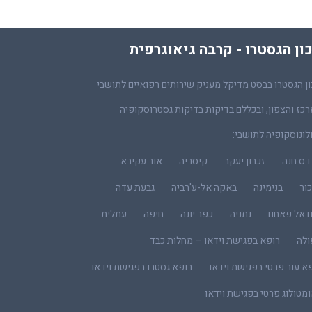
ון הגסטרו - קרבה גיאוגרפית
ן הגסטרו בבסט מדיקל מעניק שירותים רפואיים לתושבי
כז והצפון, ובכללם בדיקות בדיקות גסטרוסקופיה
לונוסקופיה לתושבי:
דס חנה
זכרון יעקב
קיסריה
אור עקיבא
ור
בנימינה
באקה אל-ע'רביה
גבעת עדה
ם אל פאחם
נתניה
כפר יונה
חיפה
עתלית
ולה
רופא בפגישת וידאו – מחלות כבד
א עור פרטי בפגישת וידאו
רופא גסטרו בפגישת וידאו
מטולוג פרטי בפגישת וידאו