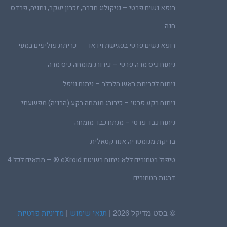
רופא נשים פרטי – גניקולוג חדרה, זכרון יעקב, נתניה, פרדס
חנה
רופא נשים פרטי בפגישת וידאו
כריתת פוליפים במעי
ניתוח כיס מרה פרטי – כירורג מומחה כיס מרה
ניתוח לכריתת ראש הלבלב – ניתוח וויפל
ניתוח בקע פרטי – כירורג מומחה בקע (הרניה) מפשעתי
ניתוח כבד פרטי – מנתח כבד מומחה
בדיקת מנומטריה אנורקטאלית
טיפול בטחורים ללא ניתוח בשיטת eXroid ® – מתאים לכל 4
דרגות הטחורים
© בסט מדיקל 2026 |
|
תנאי שימוש
מדיניות פרטיות