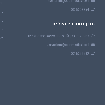
machonim@bestmedical.co.il
רופ
03-5008854
בדי
בדי
מכון גסטרו ירושלים
דלי
רחוב יצחק רבין 10, מתחם סינימה סיטי ירושלים
כאב
Jerusalem@bestmedical.co.il
02-6256582