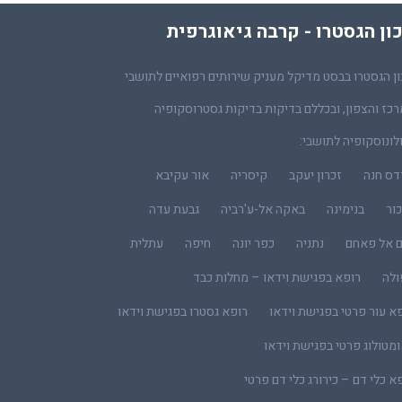
ון הגסטרו - קרבה גיאוגרפית
ן הגסטרו בבסט מדיקל מעניק שירותים רפואיים לתושבי
כז והצפון, ובכללם בדיקות בדיקות גסטרוסקופיה
לונוסקופיה לתושבי:
דס חנה
זכרון יעקב
קיסריה
אור עקיבא
ור
בנימינה
באקה אל-ע'רביה
גבעת עדה
ם אל פאחם
נתניה
כפר יונה
חיפה
עתלית
ולה
רופא בפגישת וידאו – מחלות כבד
א עור פרטי בפגישת וידאו
רופא גסטרו בפגישת וידאו
מטולוג פרטי בפגישת וידאו
א כלי דם – כירורג כלי דם פרטי