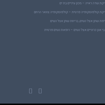
קת שדה ראיה – מכון עיניים בת ים
קת קולפוסקופיה פרטית – קולפוסקופיה צוואר הרחם
פת שתן אצל נשים, בריחת שתן אצל נשים
י אגן כרוניים אצל נשים – רופאת נשים פרטית