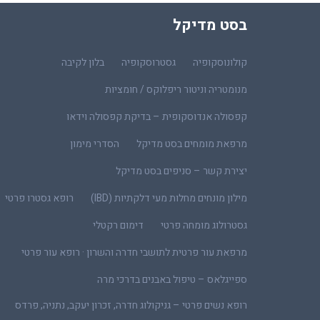
בסט מדיקל
קולונוסקופיה
גסטרוסקופיה
בלון לקיבה
מנומטריה וניטור ריפלוקס / חומציות
קפסולה אנדוסקופית – בדיקת קפסולה וידאו
מרפאת מומחים בסט מדיקל
הסדרי מימון
יצירת קשר – סניפים בסט מדיקל
מילון מונחים מחלות מעי דלקתיות (IBD)
רופא גסטרו פרטי
גסטרולוג מומחה פרטי
דימום רקטלי
מרפאת עור פרטית לתושבי חדרה והשרון · רופא עור פרטי
ספייגלאס – טיפול באבנים בדרכי מרה
רופא נשים פרטי – גניקולוג חדרה, זכרון יעקב, נתניה, פרדס