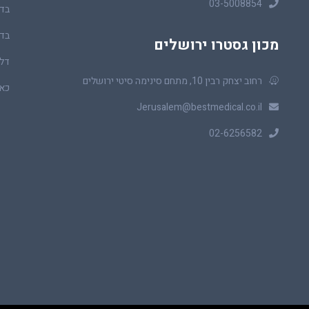
03-5008854
בדי
בדי
מכון גסטרו ירושלים
דלי
רחוב יצחק רבין 10, מתחם סינימה סיטי ירושלים
כאב
Jerusalem@bestmedical.co.il
02-6256582