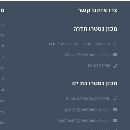
צרו איתנו קשר
מכ
מכו
מכון גסטרו חדרה
המר
מרכז שערי חדרה, יהודי פקיעין 1 חדרה
וקו
kabala@bestmedical.co.il
פר
04-6191885
כרכ
או
מכון גסטרו בת ים
עפ
שדרות העצמאות 67, בת ים
רופ
gastro@bestmedical.co.il
ראו
machonim@bestmedical.co.il
רופ