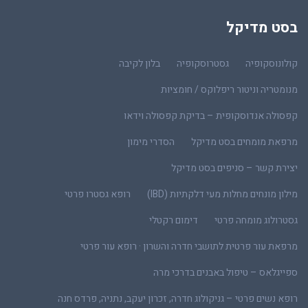
בסט מדיקל
קולונוסקופיה
גסטרוסקופיה
בלון לקיבה
מנומטריה וניטור ריפלוקס / חומציות
קפסולה אנדוסקופית – בדיקת קפסולה וידאו
מרפאת מומחים בסט מדיקל
הסדרי מימון
יצירת קשר – סניפים בסט מדיקל
מילון מונחים מחלות מעי דלקתיות (IBD)
רופא גסטרו פרטי
גסטרולוג מומחה פרטי
דימום רקטלי
מרפאת עור פרטית לתושבי חדרה והשרון · רופא עור פרטי
ספייגלאס – טיפול באבנים בדרכי מרה
רופא נשים פרטי – גניקולוג חדרה, זכרון יעקב, נתניה, פרדס חנה