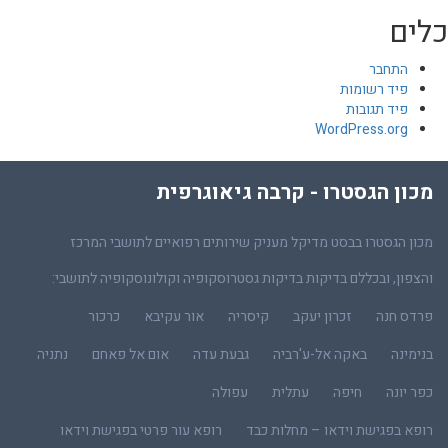
כלים
התחבר
פיד רשומות
פיד תגובות
WordPress.org
מכון הגסטרו - קרבה גיאוגרפית
מכון הגסטרו בבסט מדיקל מעניק שירותים רפואיים לתושבי המרכז
והצפון, ובכללם בדיקות בדיקות גסטרוסקופיה וקולונוסקופיה לתושבי:
פרדס חנה
זכרון יעקב
קיסריה
אור עקיבא
כרכור
בנימינה
באקה אל-ע'רביה
גבעת עדה
אום אל פאחם
נתניה
כפר יונה
חיפה
עתלית
עפולה
רופא בפגישת וידאו – מחלות כבד
רופא עור פרטי בפגישת וידאו