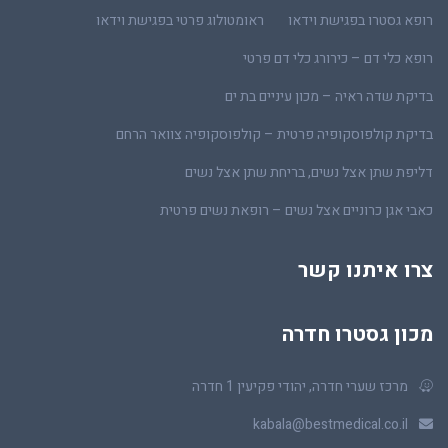
רופא גסטרו בפגישת וידאו
ראומטולוג פרטי בפגישת וידאו
רופא כלי דם – כירורג כלי דם פרטי
בדיקת שדה ראיה – מכון עיניים בת ים
בדיקת קולפוסקופיה פרטית – קולפוסקופיה צוואר הרחם
דליפת שתן אצל נשים, בריחת שתן אצל נשים
כאבי אגן כרוניים אצל נשים – רופאת נשים פרטית
צרו איתנו קשר
מכון גסטרו חדרה
מרכז שערי חדרה, יהודי פקיעין 1 חדרה
kabala@bestmedical.co.il